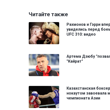
Читайте также
Рахмонов и Гэрри впе
увиделись перед бое
UFC 310: видео
Артема Дзюбу "позвал
"Кайрат"
Казахстанская боксе
нокаутом завоевала 
чемпионата Азии