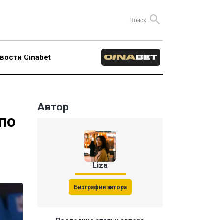
вости Oinabet
Автор
по
Liza
Биография автора