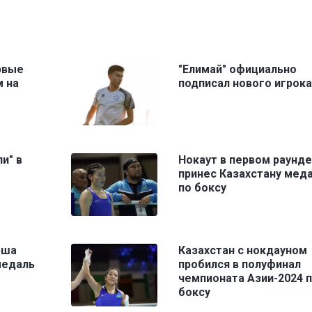
рвые
"Елимай" официально
м на
подписал нового игрока
и" в
Нокаут в первом раунде
принес Казахстану мед
по боксу
рша
Казахстан с нокдауном
медаль
пробился в полуфинал
чемпионата Азии-2024 
боксу