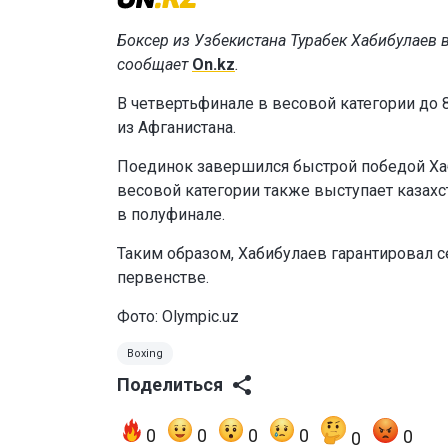
Боксер из Узбекистана Турабек Хабибулаев 
сообщает
On.kz
.
В четвертьфинале в весовой категории до
из Афганистана.
Поединок завершился быстрой победой Хаб
весовой категории также выступает казах
в полуфинале.
Таким образом, Хабибулаев гарантировал 
первенстве.
Фото: Olympic.uz
Boxing
Поделиться
0
0
0
0
0
0