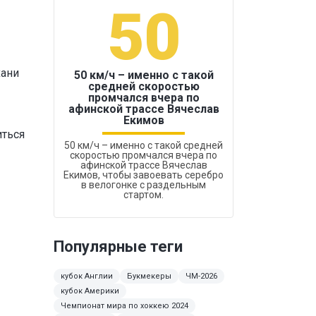
50
1
хани
50 км/ч – именно с такой
средней скоростью
промчался вчера по
Бокс был узако
афинской трассе Вячеслав
Екимов
иться
50 км/ч – именно с такой средней
скоростью промчался вчера по
афинской трассе Вячеслав
Екимов, чтобы завоевать серебро
в велогонке с раздельным
стартом.
Популярные теги
кубок Англии
Букмекеры
ЧМ-2026
кубок Америки
Чемпионат мира по хоккею 2024