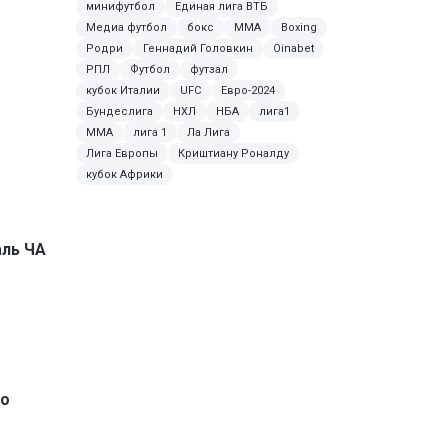
минифутбол
Единая лига ВТБ
Медиа футбол
бокс
ММА
Boxing
Родри
Геннадий Головкин
Oinabet
РПЛ
Футбол
футзал
кубок Италии
UFC
Евро-2024
Бундеслига
НХЛ
НБА
лига1
MMA
лига 1
Ла Лига
Лига Европы
Криштиану Роналду
кубок Африки
аль ЧА
по