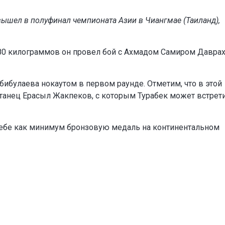
вышел в полуфинал чемпионата Азии в Чиангмае (Таиланд),
 80 килограммов он провел бой с Ахмадом Самиром Давра
ибулаева нокаутом в первом раунде. Отметим, что в этой
станец Ерасыл Жакпеков, с которым Турабек может встрет
себе как минимум бронзовую медаль на континентальном