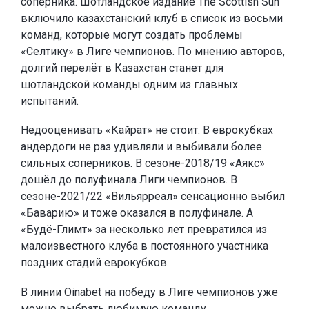
соперника. Шотландское издание The Scottish Sun
включило казахстанский клуб в список из восьми
команд, которые могут создать проблемы
«Селтику» в Лиге чемпионов. По мнению авторов,
долгий перелёт в Казахстан станет для
шотландской команды одним из главных
испытаний.
Недооценивать «Кайрат» не стоит. В еврокубках
андердоги не раз удивляли и выбивали более
сильных соперников. В сезоне-2018/19 «Аякс»
дошёл до полуфинала Лиги чемпионов. В
сезоне-2021/22 «Вильярреал» сенсационно выбил
«Баварию» и тоже оказался в полуфинале. А
«Будё-Глимт» за несколько лет превратился из
малоизвестного клуба в постоянного участника
поздних стадий еврокубков.
В линии
Oinabet
на победу в Лиге чемпионов уже
можно выбрать любимую команду.