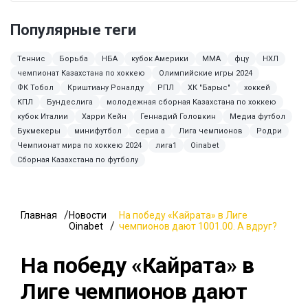
Популярные теги
Теннис
Борьба
НБА
кубок Америки
ММА
фцу
НХЛ
чемпионат Казахстана по хоккею
Олимпийские игры 2024
ФК Тобол
Криштиану Роналду
РПЛ
ХК "Барыс"
хоккей
КПЛ
Бундеслига
молодежная сборная Казахстана по хоккею
кубок Италии
Харри Кейн
Геннадий Головкин
Медиа футбол
Букмекеры
минифутбол
сериа а
Лига чемпионов
Родри
Чемпионат мира по хоккею 2024
лига1
Oinabet
Сборная Казахстана по футболу
Главная
Новости
На победу «Кайрата» в Лиге
Oinabet
чемпионов дают 1001.00. А вдруг?
На победу «Кайрата» в
Лиге чемпионов дают