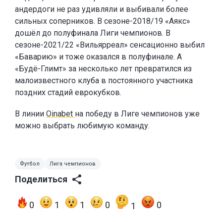
андердоги не раз удивляли и выбивали более
сильных соперников. В сезоне-2018/19 «Аякс»
дошёл до полуфинала Лиги чемпионов. В
сезоне-2021/22 «Вильярреал» сенсационно выбил
«Баварию» и тоже оказался в полуфинале. А
«Будё-Глимт» за несколько лет превратился из
малоизвестного клуба в постоянного участника
поздних стадий еврокубков.
В линии
Oinabet
на победу в Лиге чемпионов уже
можно выбрать любимую команду.
Футбол
Лига чемпионов
Поделиться
0
1
1
0
0
1