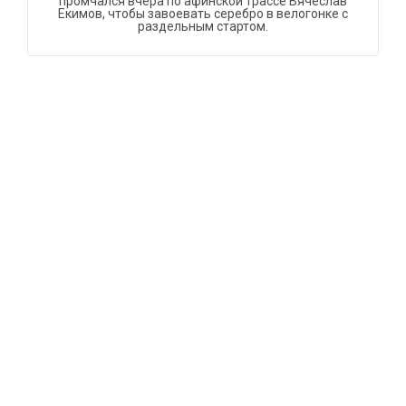
промчался вчера по афинской трассе Вячеслав
Екимов, чтобы завоевать серебро в велогонке с
раздельным стартом.