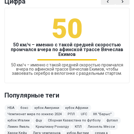
Цифра
50
50 км/ч – именно с такой средней скоростью
промчался вчера по афинской трассе Вячеслав
Екимов
50 км/ч – именно с такой средней скоростью промчался
вчера по афинской трассе Вячеслав Екимов, чтобы
завоевать серебро в велогонке с раздельным стартом.
Популярные теги
НБА
бокс
кубок Америки
кубок Африки
Чемпионат мира по хоккею 2024
РПЛ
UFC
ХК "Барыс"
кубок Италии
фцу
Сборная Казахстана по футболу
футзал
Ламин Ямаль
Криштиану Роналду
КПЛ
Лионель Месси
Харри Кейн
Лига чемпионов
кубок Англии
сериа а