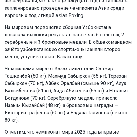
анонсировали, что в конце текущего года в Ташкенте
запланировано проведение чемпионата Азии среди
взрослых под эгидой Asian Boxing.
На мировом первенстве сборная Узбекистана
показала высокий результат, завоевав 6 золотых, 2
серебряные и 3 бронзовые медали. В общекомандном
зачёте узбекистанские спортсмены заняли второе
место, уступив только Казахстану.
Чемпионами мира от Казахстана стали: Санжар
Ташкенбай (50 кг), Махмуд Сабырхан (55 кг), Торехан
Сабырхан (70 кг), Айбек Оралбай (свыше 90 кг), Алуа
Балкибекова (51 кг), Аида Абикеева (65 кг) и Наталья
Богданова (70 кг). Серебряную медаль принесла
Назым Кызайбай (48 кг), а бронзовые награды —
Виктория Графеева (60 кг) и Елдана Талипова (свыше
80 кг).
Отметим, что чемпионат мира 2025 года впервые