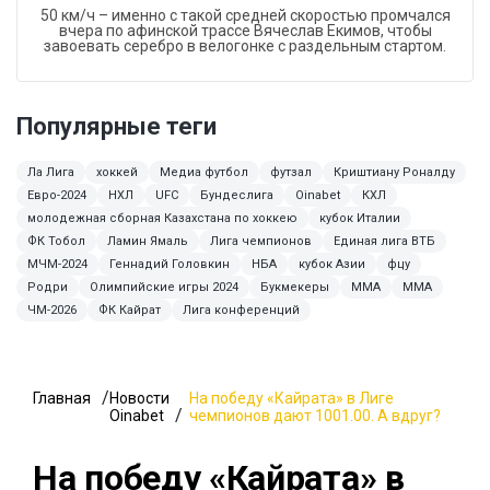
50 км/ч – именно с такой средней скоростью промчался
вчера по афинской трассе Вячеслав Екимов, чтобы
завоевать серебро в велогонке с раздельным стартом.
Популярные теги
Ла Лига
хоккей
Медиа футбол
футзал
Криштиану Роналду
Евро-2024
НХЛ
UFC
Бундеслига
Oinabet
КХЛ
молодежная сборная Казахстана по хоккею
кубок Италии
ФК Тобол
Ламин Ямаль
Лига чемпионов
Единая лига ВТБ
МЧМ-2024
Геннадий Головкин
НБА
кубок Азии
фцу
Родри
Олимпийские игры 2024
Букмекеры
MMA
ММА
ЧМ-2026
ФК Кайрат
Лига конференций
Главная
Новости
На победу «Кайрата» в Лиге
Oinabet
чемпионов дают 1001.00. А вдруг?
На победу «Кайрата» в