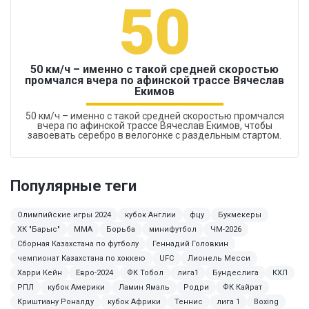
50
50 км/ч – именно с такой средней скоростью
промчался вчера по афинской трассе Вячеслав
Екимов
50 км/ч – именно с такой средней скоростью промчался
вчера по афинской трассе Вячеслав Екимов, чтобы
завоевать серебро в велогонке с раздельным стартом.
Популярные теги
Олимпийские игры 2024
кубок Англии
фцу
Букмекеры
ХК "Барыс"
ММА
Борьба
минифутбол
ЧМ-2026
Сборная Казахстана по футболу
Геннадий Головкин
чемпионат Казахстана по хоккею
UFC
Лионель Месси
Харри Кейн
Евро-2024
ФК Тобол
лига1
Бундеслига
КХЛ
РПЛ
кубок Америки
Ламин Ямаль
Родри
ФК Кайрат
Криштиану Роналду
кубок Африки
Теннис
лига 1
Boxing