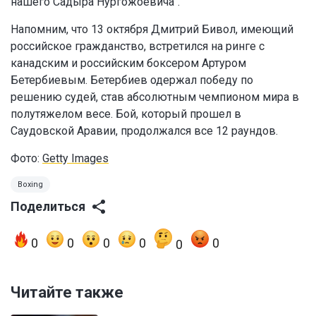
нашего Садыра Нургожоевича".
Напомним, что 13 октября Дмитрий Бивол, имеющий
российское гражданство, встретился на ринге с
канадским и российским боксером Артуром
Бетербиевым. Бетербиев одержал победу по
решению судей, став абсолютным чемпионом мира в
полутяжелом весе. Бой, который прошел в
Саудовской Аравии, продолжался все 12 раундов.
Фото:
Getty Images
Boxing
Поделиться
0
0
0
0
0
0
Читайте также