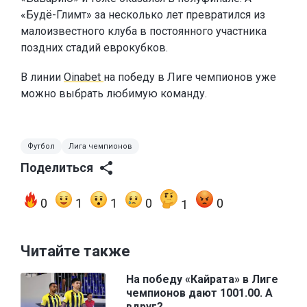
«Будё-Глимт» за несколько лет превратился из
малоизвестного клуба в постоянного участника
поздних стадий еврокубков.
В линии
Oinabet
на победу в Лиге чемпионов уже
можно выбрать любимую команду.
Футбол
Лига чемпионов
Поделиться
0
1
1
0
0
1
Читайте также
На победу «Кайрата» в Лиге
чемпионов дают 1001.00. А
вдруг?