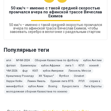
50 км/ч – именно с такой средней скоростью
промчался вчера по афинской трассе Вячеслав
Екимов
50 км/ч – именно с такой средней скоростью промчался
вчера по афинской трассе Вячеслав Екимов, чтобы
завоевать серебро в велогонке с раздельным стартом.
Популярные теги
апл
МЧМ-2024
Сборная Казахстана по футболу
кубок Англии
футзал
Букмекеры
кубок Африки
лига 1
КПЛ
хоккей
ЧМ-2026
фцу
КХЛ
кубок Америки
Лионель Месси
Криштиану Роналду
ХК "Барыс"
Футбол
Oinabet
Харри Кейн
Ламин Ямаль
Единая лига ВТБ
РПЛ
сериа а
минифутбол
кубок Азии
Boxing
Бундеслига
Лига Европы
молодежная сборная Казахстана по хоккею