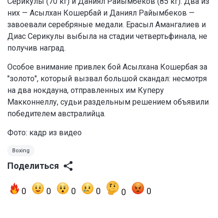
Серикулы (70 кг) и Даниял Райымбеков (85 кг). Два из
них — Асылхан Кошербай и Даниял Райымбеков —
завоевали серебряные медали. Ерасыл Амангалиев и
Диас Серикулы выбыла на стадии четвертьфинала, не
получив наград.
Особое внимание привлек бой Асылхана Кошербая за
"золото", который вызвал большой скандал: несмотря
на два нокдауна, отправленных им Куперу
Макконнеллу, судьи раздельным решением объявили
победителем австралийца.
Фото: кадр из видео
Boxing
Поделиться
0
0
0
0
0
0