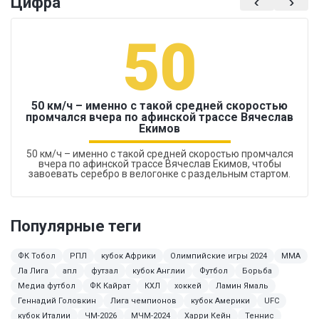
Цифра
50
50 км/ч – именно с такой средней скоростью
промчался вчера по афинской трассе Вячеслав
Екимов
50 км/ч – именно с такой средней скоростью промчался
вчера по афинской трассе Вячеслав Екимов, чтобы
завоевать серебро в велогонке с раздельным стартом.
Популярные теги
ФК Тобол
РПЛ
кубок Африки
Олимпийские игры 2024
ММА
Ла Лига
апл
футзал
кубок Англии
Футбол
Борьба
Медиа футбол
ФК Кайрат
КХЛ
хоккей
Ламин Ямаль
Геннадий Головкин
Лига чемпионов
кубок Америки
UFC
кубок Италии
ЧМ-2026
МЧМ-2024
Харри Кейн
Теннис