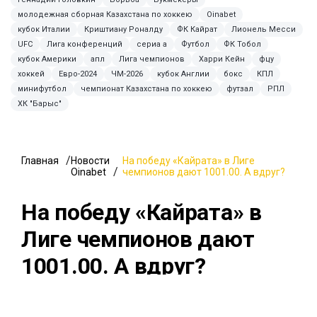
молодежная сборная Казахстана по хоккею
Oinabet
кубок Италии
Криштиану Роналду
ФК Кайрат
Лионель Месси
UFC
Лига конференций
сериа а
Футбол
ФК Тобол
кубок Америки
апл
Лига чемпионов
Харри Кейн
фцу
хоккей
Евро-2024
ЧМ-2026
кубок Англии
бокс
КПЛ
минифутбол
чемпионат Казахстана по хоккею
футзал
РПЛ
ХК "Барыс"
Главная
Новости
На победу «Кайрата» в Лиге
Oinabet
чемпионов дают 1001.00. А вдруг?
На победу «Кайрата» в
Лиге чемпионов дают
1001.00. А вдруг?
31 июля 2026, 21:37