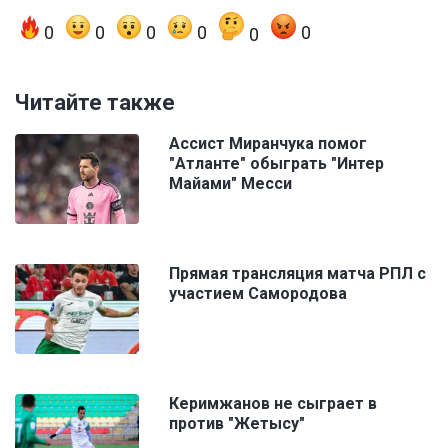
0
0
0
0
0
0
Читайте также
Ассист Миранчука помог
"Атланте" обыграть "Интер
Майами" Месси
Прямая трансляция матча РПЛ с
участием Самородова
Керимжанов не сыграет в
против "Жетысу"