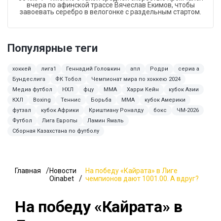
вчера по афинской трассе Вячеслав Екимов, чтобы
завоевать серебро в велогонке с раздельным стартом.
Популярные теги
хоккей
лига1
Геннадий Головкин
апл
Родри
сериа а
Бундеслига
ФК Тобол
Чемпионат мира по хоккею 2024
Медиа футбол
НХЛ
фцу
ММА
Харри Кейн
кубок Азии
КХЛ
Boxing
Теннис
Борьба
MMA
кубок Америки
футзал
кубок Африки
Криштиану Роналду
бокс
ЧМ-2026
Футбол
Лига Европы
Ламин Ямаль
Сборная Казахстана по футболу
Главная
Новости
На победу «Кайрата» в Лиге
Oinabet
чемпионов дают 1001.00. А вдруг?
На победу «Кайрата» в