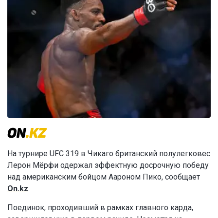
На турнире UFC 319 в Чикаго британский полулегковес
Лерон Мёрфи одержал эффектную досрочную победу
над американским бойцом Аароном Пико, сообщает
On.kz
.
Поединок, проходивший в рамках главного карда,