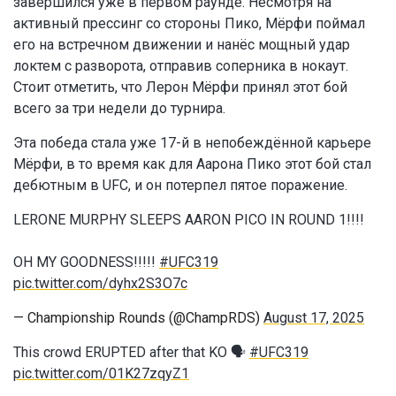
завершился уже в первом раунде. Несмотря на
активный прессинг со стороны Пико, Мёрфи поймал
его на встречном движении и нанёс мощный удар
локтем с разворота, отправив соперника в нокаут.
Стоит отметить, что Лерон Мёрфи принял этот бой
всего за три недели до турнира.
Эта победа стала уже 17-й в непобеждённой карьере
Мёрфи, в то время как для Аарона Пико этот бой стал
дебютным в UFC, и он потерпел пятое поражение.
LERONE MURPHY SLEEPS AARON PICO IN ROUND 1!!!!
OH MY GOODNESS!!!!!
#UFC319
pic.twitter.com/dyhx2S3O7c
— Championship Rounds (@ChampRDS)
August 17, 2025
This crowd ERUPTED after that KO 🗣️
#UFC319
pic.twitter.com/01K27zqyZ1