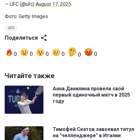
— UFC (@ufc)
August 17, 2025
Фото: Getty Images
UFC
Поделиться
0
0
0
0
0
0
Читайте также
Анна Данилина провела свой
первый одиночный матч в 2025
году
Тимофей Скатов завоевал титул
на "челленджере" в Италии