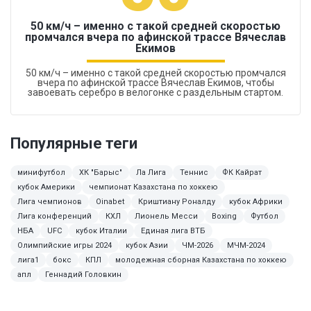
50 км/ч – именно с такой средней скоростью
промчался вчера по афинской трассе Вячеслав
Екимов
50 км/ч – именно с такой средней скоростью промчался
вчера по афинской трассе Вячеслав Екимов, чтобы
завоевать серебро в велогонке с раздельным стартом.
Популярные теги
минифутбол
ХК "Барыс"
Ла Лига
Теннис
ФК Кайрат
кубок Америки
чемпионат Казахстана по хоккею
Лига чемпионов
Oinabet
Криштиану Роналду
кубок Африки
Лига конференций
КХЛ
Лионель Месси
Boxing
Футбол
НБА
UFC
кубок Италии
Единая лига ВТБ
Олимпийские игры 2024
кубок Азии
ЧМ-2026
МЧМ-2024
лига1
бокс
КПЛ
молодежная сборная Казахстана по хоккею
апл
Геннадий Головкин