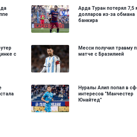
зда
Арда Туран потерял 7,5 
ппе
долларов из-за обмана
банкира
оутер
Месси получил травму п
инке с
матче с Бразилией
е
Нуралы Алип попал в сф
 стала
интересов "Манчестер
Юнайтед"