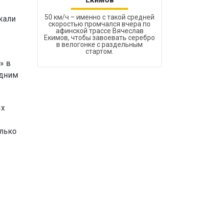
50 км/ч – именно с такой средней
жали
скоростью промчался вчера по
афинской трассе Вячеслав
Екимов, чтобы завоевать серебро
в велогонке с раздельным
стартом.
» в
одним
ых
олько