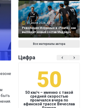
31 июля 2026, 15:23
Революция Моуринью в «Реале»: как
выглядит новый состав Мадрида
Все материалы автора
Цифра
50
1
сезоне
ам
50 км/ч – именно с такой
 быть
средней скоростью
промчался вчера по
нения.
Бокс был узако
афинской трассе Вячеслав
Екимов