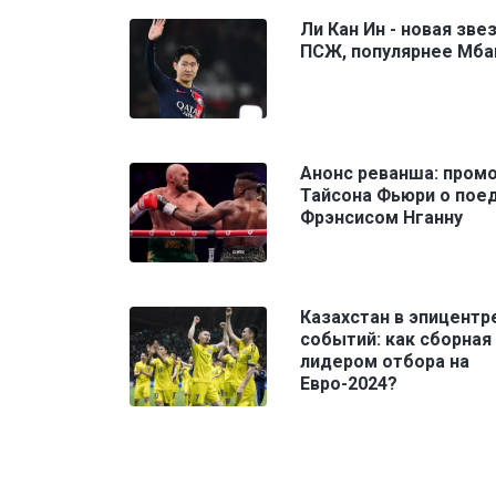
Ли Кан Ин - новая зве
ПСЖ, популярнее Мба
Анонс реванша: пром
Тайсона Фьюри о поед
Фрэнсисом Нганну
Казахстан в эпицентр
событий: как сборная
лидером отбора на
Евро-2024?