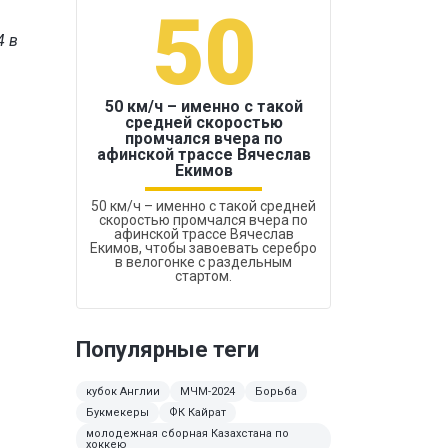
50
1
4 в
50 км/ч – именно с такой
средней скоростью
промчался вчера по
Бокс был узако
афинской трассе Вячеслав
Екимов
50 км/ч – именно с такой средней
скоростью промчался вчера по
афинской трассе Вячеслав
Екимов, чтобы завоевать серебро
в велогонке с раздельным
стартом.
Популярные теги
кубок Англии
МЧМ-2024
Борьба
Букмекеры
ФК Кайрат
молодежная сборная Казахстана по
хоккею