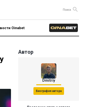
вости Oinabet
Автор
у
Dmitriy
Биография автора