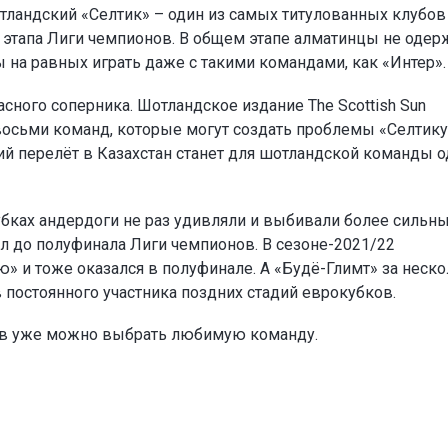
тландский «Селтик» – один из самых титулованных клубов
о этапа Лиги чемпионов. В общем этапе алматинцы не одер
ы на равных играть даже с такими командами, как «Интер».
сного соперника. Шотландское издание The Scottish Sun
восьми команд, которые могут создать проблемы «Селтику
ий перелёт в Казахстан станет для шотландской команды 
убках андердоги не раз удивляли и выбивали более сильн
л до полуфинала Лиги чемпионов. В сезоне-2021/22
» и тоже оказался в полуфинале. А «Будё-Глимт» за неск
в постоянного участника поздних стадий еврокубков.
ов уже можно выбрать любимую команду.