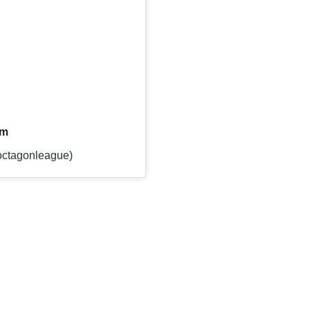
am
ctagonleague)