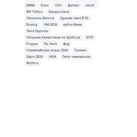
MMA
бокс
UFC
футзал
лига1
ФК Тобол
Бундеслига
Лионель Месси
Единая лига ВТБ
Boxing
ЧМ-2026
кубок Азии
Лига Европы
Сборная Казахстана по футболу
КПЛ
Родри
Ла Лига
фцу
Олимпийские игры 2024
Теннис
Евро-2024
НБА
Лига чемпионов
Футбол