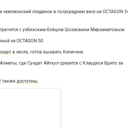
а чемпионский поединок в полусреднем весе на OCTAGON 5
встретится с узбекским бойцом Шохасаном Мирзаматовым.
нный на OCTAGON 50.
окаут
в июле, готов вызвать Кичигина.
Алматы, где Сундет Айткул сразится с Клаудеси Брито за
2 также
доступны.