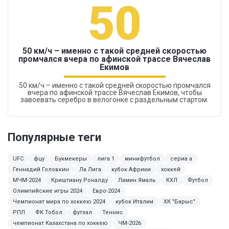
50
50 км/ч – именно с такой средней скоростью
промчался вчера по афинской трассе Вячеслав
Екимов
50 км/ч – именно с такой средней скоростью промчался
вчера по афинской трассе Вячеслав Екимов, чтобы
завоевать серебро в велогонке с раздельным стартом.
Популярные теги
UFC
фцу
Букмекеры
лига 1
минифутбол
сериа а
Геннадий Головкин
Ла Лига
кубок Африки
хоккей
МЧМ-2024
Криштиану Роналду
Ламин Ямаль
КХЛ
Футбол
Олимпийские игры 2024
Евро-2024
Чемпионат мира по хоккею 2024
кубок Италии
ХК "Барыс"
РПЛ
ФК Тобол
футзал
Теннис
чемпионат Казахстана по хоккею
ЧМ-2026