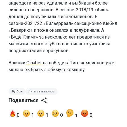
андердоги не раз удивляли и выбивали более
сильных соперников. В сезоне-2018/19 «Аякс»
дошёл до полуфинала Лиги чемпионов. В
сезоне-2021/22 «Вильярреал» сенсационно выбил
«Баварию» и тоже оказался в полуфинале. А
«Будё-Глимт» за несколько лет превратился из
малоизвестного клуба в постоянного участника
поздних стадий еврокубков.
В линии
Oinabet
на победу в Лиге чемпионов уже
можно выбрать любимую команду.
Футбол
Лига чемпионов
Поделиться
0
1
1
0
0
1