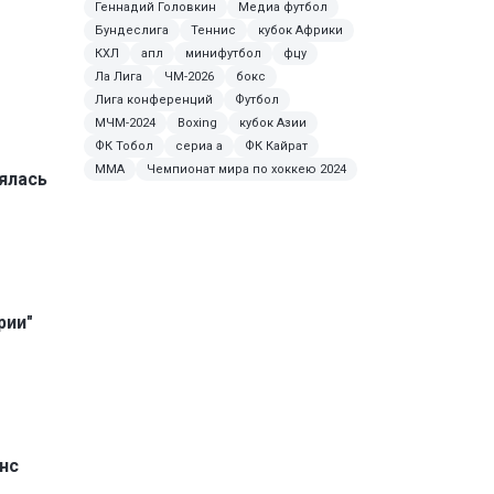
Геннадий Головкин
Медиа футбол
Бундеслига
Теннис
кубок Африки
КХЛ
апл
минифутбол
фцу
Ла Лига
ЧМ-2026
бокс
Лига конференций
Футбол
МЧМ-2024
Boxing
кубок Азии
ФК Тобол
сериа а
ФК Кайрат
MMA
Чемпионат мира по хоккею 2024
ялась
рии"
нс