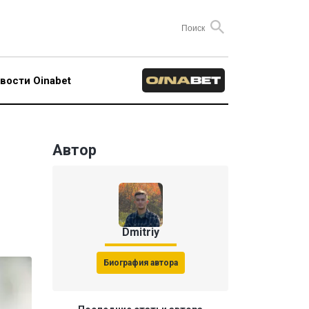
вости Oinabet
Автор
Dmitriy
Биография автора