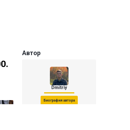
Автор
0.
Dmitriy
Биография автора
Последние статьи автора