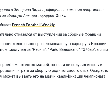
ндарного Зинедина Зидана, официально сменил спортивное
ь за сборную Алжира, передает
On.kz
.
общает
French Football Weekly
.
ательно отказался от выступлений за сборные Франции.
ый провёл всю свою профессиональную карьеру в Испании.
ем выступал за "Расинг", "Райо Вальекано", "Эйбар", а с и
провёл множество матчей, но так и не получил вызов в
 решения играть за сборную родины своего отца. Ожидается
ч может вызвать его на матчи квалификации чемпионата