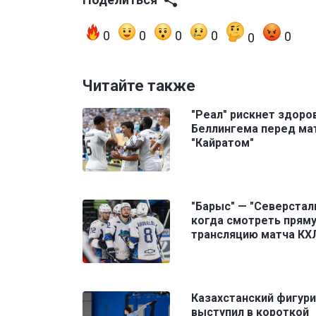
0
0
0
0
0
0
Читайте также
"Реал" рискнет здоро
Беллингема перед ма
"Кайратом"
"Барыс" — "Северсталь
когда смотреть прям
трансляцию матча КХ
Казахстанский фигур
выступил в короткой