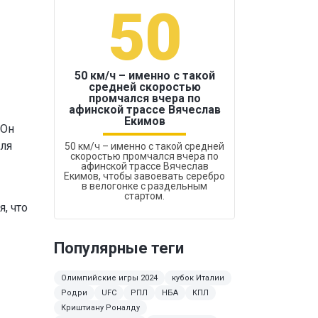
50
1
50 км/ч – именно с такой
средней скоростью
промчался вчера по
Бокс был узако
афинской трассе Вячеслав
Екимов
 Он
юля
50 км/ч – именно с такой средней
скоростью промчался вчера по
афинской трассе Вячеслав
Екимов, чтобы завоевать серебро
в велогонке с раздельным
стартом.
, что
Популярные теги
Олимпийские игры 2024
кубок Италии
Родри
UFC
РПЛ
НБА
КПЛ
Криштиану Роналду