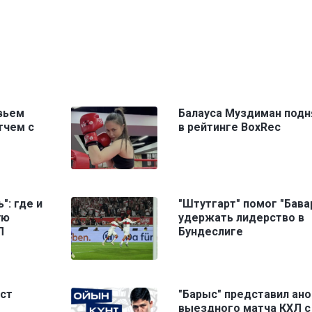
вьем
Балауса Муздиман подн
тчем с
в рейтинге BoxRec
": где и
"Штутгарт" помог "Бава
ую
удержать лидерство в
Л
Бундеслиге
ист
"Барыс" представил ано
выездного матча КХЛ с