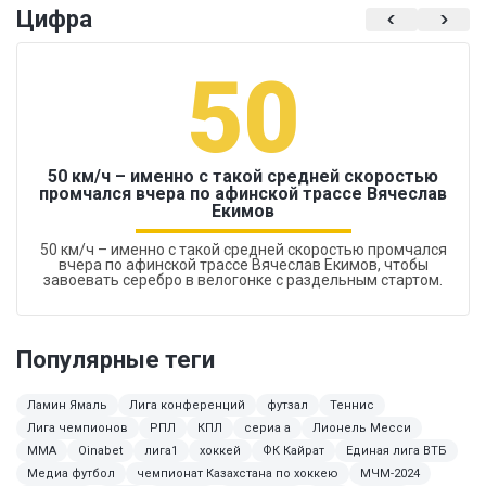
Цифра
50
50 км/ч – именно с такой средней скоростью
промчался вчера по афинской трассе Вячеслав
Екимов
50 км/ч – именно с такой средней скоростью промчался
вчера по афинской трассе Вячеслав Екимов, чтобы
завоевать серебро в велогонке с раздельным стартом.
Популярные теги
Ламин Ямаль
Лига конференций
футзал
Теннис
Лига чемпионов
РПЛ
КПЛ
сериа а
Лионель Месси
ММА
Oinabet
лига1
хоккей
ФК Кайрат
Единая лига ВТБ
Медиа футбол
чемпионат Казахстана по хоккею
МЧМ-2024