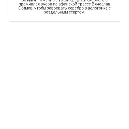
50 км/ч – именно с такой средней скоростью
промчался вчера по афинской трассе Вячеслав
Екимов, чтобы завоевать серебро в велогонке с
раздельным стартом.