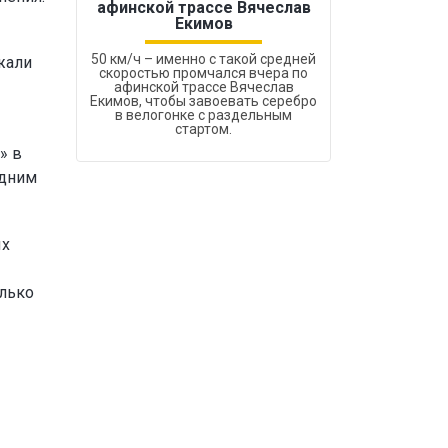
афинской трассе Вячеслав
Екимов
50 км/ч – именно с такой средней
жали
скоростью промчался вчера по
афинской трассе Вячеслав
Екимов, чтобы завоевать серебро
в велогонке с раздельным
стартом.
» в
одним
ых
олько