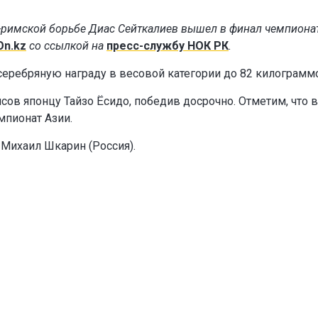
о-римской борьбе Диас Сейткалиев вышел в финал чемпиона
On.kz
со ссылкой на
пресс-службу НОК РК
.
серебряную награду в весовой категории до 82 килограмм
сов японцу Тайзо Ёсидо, победив досрочно. Отметим, что в
мпионат Азии.
 Михаил Шкарин (Россия).