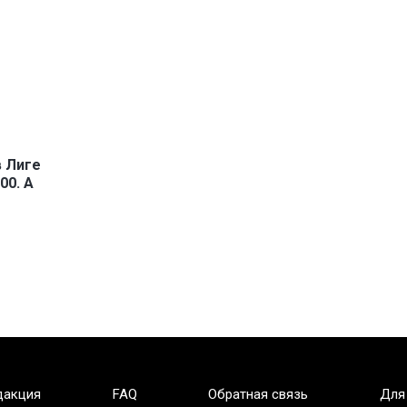
в Лиге
00. А
дакция
FAQ
Обратная связь
Для