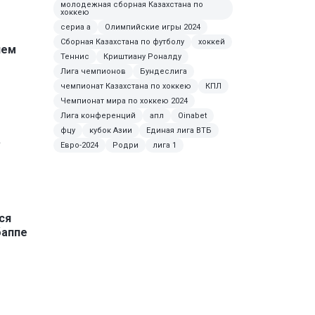
молодежная сборная Казахстана по
хоккею
сериа а
Олимпийские игры 2024
Сборная Казахстана по футболу
хоккей
ием
Теннис
Криштиану Роналду
Лига чемпионов
Бундеслига
чемпионат Казахстана по хоккею
КПЛ
Чемпионат мира по хоккею 2024
Лига конференций
апл
Oinabet
фцу
кубок Азии
Единая лига ВТБ
в
Евро-2024
Родри
лига 1
ся
баппе