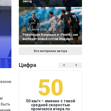
звезд
31 июля 2026, 15:23
Революция Моуринью в «Реале»: как
выглядит новый состав Мадрида
Все материалы автора
Цифра
50
1
сезоне
ам
50 км/ч – именно с такой
 быть
средней скоростью
промчался вчера по
нения.
Бокс был узако