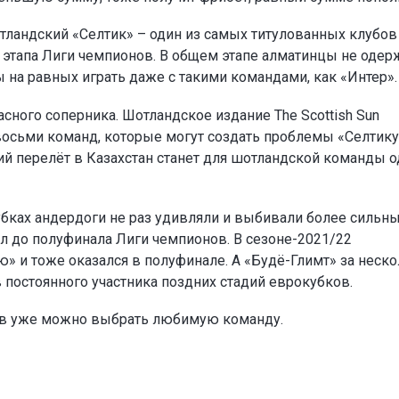
тландский «Селтик» – один из самых титулованных клубов
о этапа Лиги чемпионов. В общем этапе алматинцы не одер
ы на равных играть даже с такими командами, как «Интер».
сного соперника. Шотландское издание The Scottish Sun
восьми команд, которые могут создать проблемы «Селтику
ий перелёт в Казахстан станет для шотландской команды 
убках андердоги не раз удивляли и выбивали более сильн
л до полуфинала Лиги чемпионов. В сезоне-2021/22
» и тоже оказался в полуфинале. А «Будё-Глимт» за неск
в постоянного участника поздних стадий еврокубков.
ов уже можно выбрать любимую команду.