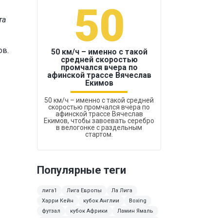
50
1
та
ов.
50 км/ч – именно с такой
средней скоростью
промчался вчера по
Бокс был узако
афинской трассе Вячеслав
Екимов
50 км/ч – именно с такой средней
скоростью промчался вчера по
афинской трассе Вячеслав
Екимов, чтобы завоевать серебро
в велогонке с раздельным
стартом.
Популярные теги
лига1
Лига Европы
Ла Лига
Харри Кейн
кубок Англии
Boxing
футзал
кубок Африки
Ламин Ямаль