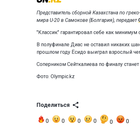
Представитель сборной Казахстана по грек
мира U-20 в Самокове (Болгария), передает
"Классик" гарантировал себе как минимум 
В полуфинале Диас не оставил никаких шан
прошлом году Ёсидо выиграл взрослый че
Соперником Сейткалиева по финалу станет
Фото: Olympic.kz
Поделиться
0
0
0
0
0
0