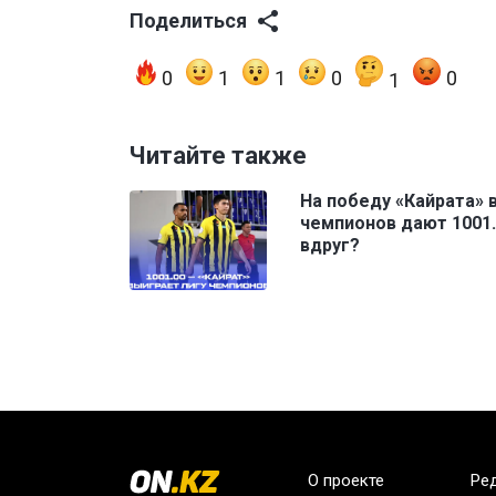
Поделиться
0
1
1
0
0
1
Читайте также
На победу «Кайрата» 
чемпионов дают 1001.
вдруг?
О проекте
Ре