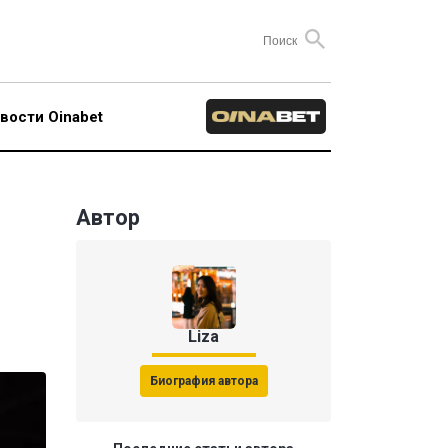
вости Oinabet
Автор
Liza
Биография автора