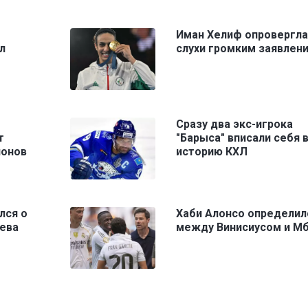
Иман Хелиф опровергла
л
слухи громким заявлен
Сразу два экс-игрока
т
"Барыса" вписали себя 
ионов
историю КХЛ
лся о
Хаби Алонсо определил
ева
между Винисиусом и М