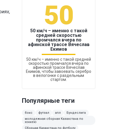
50
1
риях,
50 км/ч – именно с такой
средней скоростью
промчался вчера по
Бокс был узако
афинской трассе Вячеслав
Екимов
50 км/ч – именно с такой средней
скоростью промчался вчера по
афинской трассе Вячеслав
Екимов, чтобы завоевать серебро
в велогонке с раздельным
стартом.
Популярные теги
бокс
футзал
апл
Бундеслига
молодежная сборная Казахстана по
хоккею
Сборная Казахстана по футболу