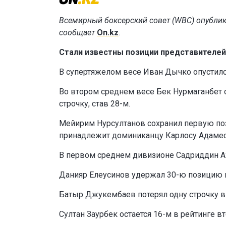
Всемирный боксерский совет (WBC) опублик
сообщает
On.kz
.
Стали известны позиции представителей
В супертяжелом весе Иван Дычко опустился
Во втором среднем весе Бек Нурмаганбет сн
строчку, став 28-м.
Мейирим Нурсултанов сохранил первую поз
принадлежит доминиканцу Карлосу Адамес
В первом среднем дивизионе Садриддин Ах
Данияр Елеусинов удержал 30-ю позицию 
Батыр Джукембаев потерял одну строчку в 
Султан Заурбек остается 16-м в рейтинге в