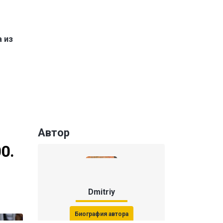
 из
Автор
0.
Dmitriy
Биография автора