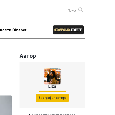
вости Oinabet
Автор
Liza
Биография автора