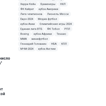
Харри Кейн
Букмекеры
НХЛ
ФК Кайрат
кубок Америки
Лига чемпионов
Лионель Месси
Евро-2024
Медиа футбол
кубок Азии
Олимпийские игры 2024
Единая лига ВТБ
ФК Тобол
РПЛ
Boxing
кубок Африки
Теннис
ММА
минифутбол
Геннадий Головкин
НБА
КПЛ
МЧМ-2024
кубок Англии
число
"
ют
кой