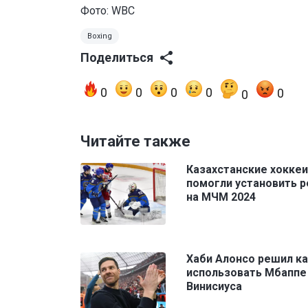
Фото:
WBC
Boxing
Поделиться
0
0
0
0
0
0
Читайте также
Казахстанские хокке
помогли установить 
на МЧМ 2024
Хаби Алонсо решил к
использовать Мбаппе
Винисиуса