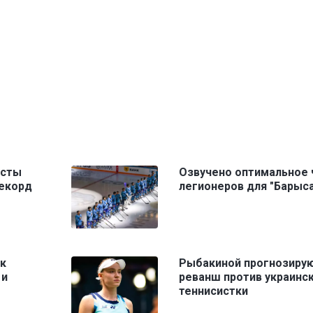
исты
Озвучено оптимальное 
рекорд
легионеров для "Барыса
ак
Рыбакиной прогнозиру
 и
реванш против украинс
теннисистки