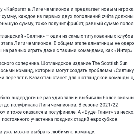
у «Кайрата» в Лиге чемпионов и
предлагает новым игрок
ту сумму, каждое из первых двух пополнений счёта должны
а меньшую сумму, тоже получит фрибет, равный сумме попол
тландский «Селтик» – один из самых титулованных клубов
о этапа Лиги чемпионов. В общем этапе алматинцы не одер
ы на равных играть даже с такими командами, как «Интер».
сного соперника. Шотландское издание The Scottish Sun
восьми команд, которые могут создать проблемы «Селтику
ий перелёт в Казахстан станет для шотландской команды 
убках андердоги не раз удивляли и выбивали более сильн
л до полуфинала Лиги чемпионов. В сезоне-2021/22
» и тоже оказался в полуфинале. А «Будё-Глимт» за неск
в постоянного участника поздних стадий еврокубков.
ов уже можно выбрать любимую команду.