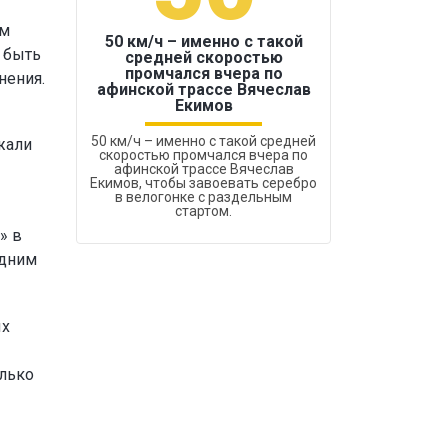
ам
50 км/ч – именно с такой
 быть
средней скоростью
промчался вчера по
нения.
Бокс был узако
афинской трассе Вячеслав
Екимов
50 км/ч – именно с такой средней
жали
скоростью промчался вчера по
афинской трассе Вячеслав
Екимов, чтобы завоевать серебро
в велогонке с раздельным
стартом.
» в
одним
ых
олько