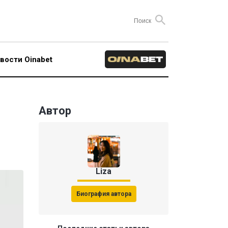
вости Oinabet
Автор
Liza
Биография автора