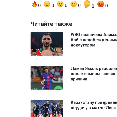
0
0
0
0
0
0
Читайте также
WBO назначила Алимх
бой с непобежденны
нокаутером
Ламин Ямаль разозли
после замены: назван
причина
Казахстану предрекл
неудачу в матче Лиги