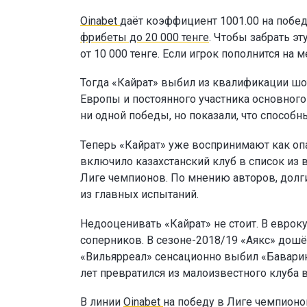
Oinabet
даёт коэффициент 1001.00 на побед
фрибеты до 20 000 тенге
. Чтобы забрать э
от 10 000 тенге. Если игрок пополнится н
Тогда «Кайрат» выбил из квалификации шо
Европы и постоянного участника основног
ни одной победы, но показали, что способн
Теперь «Кайрат» уже воспринимают как опа
включило казахстанский клуб в список из 
Лиге чемпионов. По мнению авторов, долг
из главных испытаний.
Недооценивать «Кайрат» не стоит. В еврок
соперников. В сезоне-2018/19 «Аякс» дошё
«Вильярреал» сенсационно выбил «Баварию
лет превратился из малоизвестного клуба 
В линии
Oinabet
на победу в Лиге чемпион