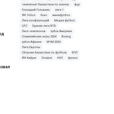
чемпионат Казахстана по хоккею
фцу
Геннадий Головкин
лига 1
ФК Тобол
бокс
минифутбол
Лига конференций
Медиа футбол
UFC
Единая лига ВТБ
Лига чемпионов
кубок Америки
рд
Олимпийские игры 2024
Boxing
кубок Африки
МЧМ-2024
Лига Европы
Сборная Казахстана по футболу
КПЛ
ФК Кайрат
Oinabet
НХЛ
футзал
азвал