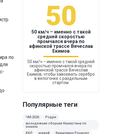
на
50
1
истр
50 км/ч – именно с такой
средней скоростью
промчался вчера по
Бокс был узако
афинской трассе Вячеслав
Екимов
ира по
50 км/ч – именно с такой средней
 для
скоростью промчался вчера по
афинской трассе Вячеслав
с-
Екимов, чтобы завоевать серебро
в велогонке с раздельным
стартом.
до
Популярные теги
ЧМ-2026
Родри
молодежная сборная Казахстана по
хоккею
КХЛ
хоккей
Криштиану Роналду