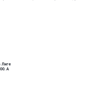
в Лиге
00. А