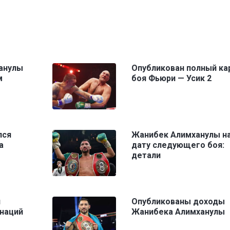
анулы
Опубликован полный ка
м
боя Фьюри — Усик 2
лся
Жанибек Алимханулы н
а
дату следующего боя:
детали
и
Опубликованы доходы
 наций
Жанибека Алимханулы