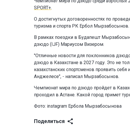
Чемпионат мира по дзюдо среди взрослых 20
SPORT+
.
О достигнутых договоренностях по проведе
туризма и спорта РК Ербол Мырзабосынов.
В рамках поездки в Будапешт Мырзабосын
дзюдо (IJF) Мариусом Визером.
"Отличные новости для поклонников дзюдо
дзюдо в Казахстане в 2027 году. Это не то
казахстанских спортсменов проявить себя 
Анджелесе", - написал Мырзабосынов.
Чемпионат мира по дзюдо пройдет в Казахс
проходил в Астане. Какой город примет тур
Фото: instagram Ербола Мырзабосынова
Поделиться