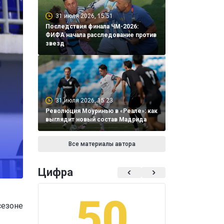
31 июля 2026, 15:51
Последствия финала ЧМ-2026:
ФИФА начала расследование против
звезд
31 июля 2026, 15:23
Революция Моуринью в «Реале»: как
выглядит новый состав Мадрида
Все материалы автора
Цифра
50
1
сезоне