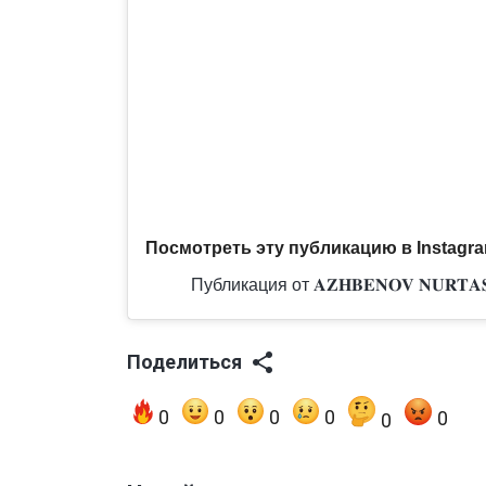
Посмотреть эту публикацию в Instagr
Публикация от 𝐀𝐙𝐇𝐁𝐄𝐍𝐎𝐕 𝐍𝐔𝐑𝐓
Поделиться
0
0
0
0
0
0