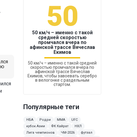
50
1
е
50 км/ч – именно с такой
средней скоростью
промчался вчера по
Бокс был узако
афинской трассе Вячеслав
Екимов
ился
50 км/ч – именно с такой средней
ию
скоростью промчался вчера по
афинской трассе Вячеслав
Екимов, чтобы завоевать серебро
в велогонке с раздельным
шился
стартом.
и
Популярные теги
НБА
Родри
ММА
UFC
кубок Азии
ФК Кайрат
НХЛ
Лига чемпионов
ЧМ-2026
футзал