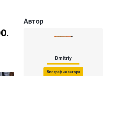
Автор
0.
Dmitriy
Биография автора
Последние статьи автора
31 июля 2026, 15:51
Последствия финала ЧМ-2026:
ФИФА начала расследование против