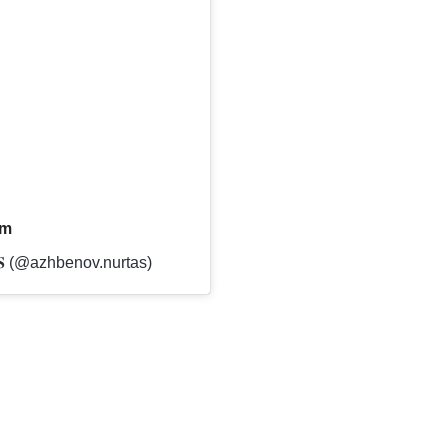
am
𝐀𝐒 (@azhbenov.nurtas)