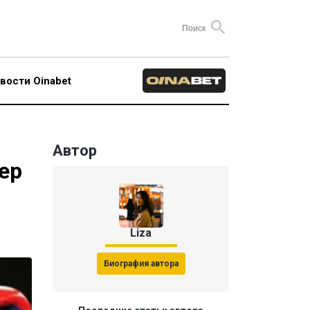
вости Oinabet
Автор
ер
Liza
Биография автора