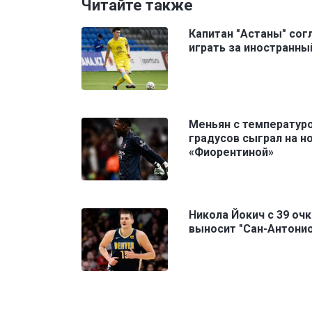
Читайте также
Капитан "Астаны" сог
играть за иностранны
Меньян с температуро
градусов сыграл на но
«Фиорентиной»
Никола Йокич с 39 оч
выносит "Сан-Антони