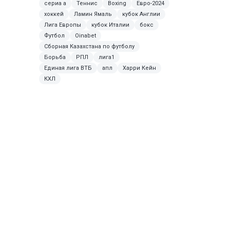
сериа а
Теннис
Boxing
Евро-2024
хоккей
Ламин Ямаль
кубок Англии
Лига Европы
кубок Италии
бокс
Футбол
Oinabet
Сборная Казахстана по футболу
Борьба
РПЛ
лига1
Единая лига ВТБ
апл
Харри Кейн
КХЛ