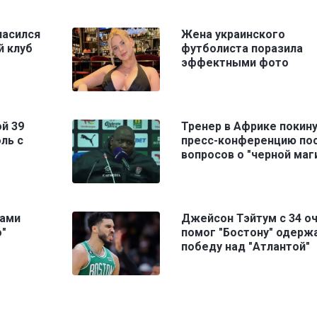
ласился
Жена украинского
й клуб
футболиста поразила
эффектными фото
й 39
Тренер в Африке покин
ль с
пресс-конференцию по
вопросов о "черной маг
ками
Джейсон Тэйтум с 34 о
о"
помог "Бостону" одерж
победу над "Атлантой"