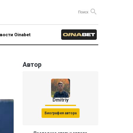
вости Oinabet
Автор
Dmitriy
Биография автора