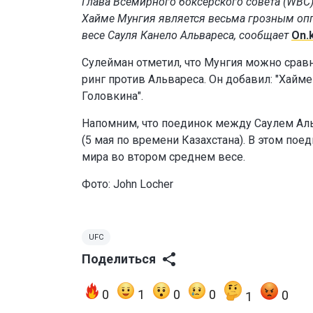
Глава Всемирного боксерского совета (WBC
Хайме Мунгия является весьма грозным оп
весе Сауля Канело Альвареса, сообщает
On.
Сулейман отметил, что Мунгия можно срав
ринг против Альвареса. Он добавил: "Хайме
Головкина".
Напомним, что поединок между Саулем Аль
(5 мая по времени Казахстана). В этом по
мира во втором среднем весе.
Фото: John Locher
UFC
Поделиться
0
1
0
0
0
1