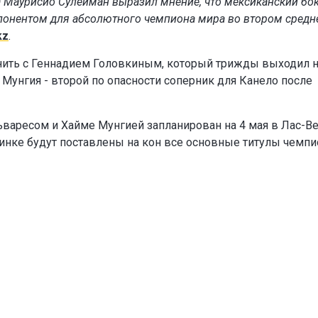
) Маурисио Сулейман выразил мнение, что мексиканский бо
понентом для абсолютного чемпиона мира во втором сред
kz
.
нить с Геннадием Головкиным, который трижды выходил 
 Мунгия - второй по опасности соперник для Канело после
варесом и Хайме Мунгией запланирован на 4 мая в Лас-Ве
единке будут поставлены на кон все основные титулы чемпи