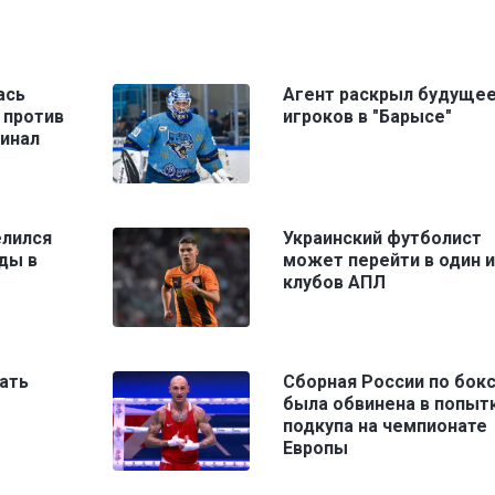
ась
Агент раскрыл будущее
 против
игроков в "Барысе"
финал
елился
Украинский футболист
ды в
может перейти в один и
клубов АПЛ
ать
Сборная России по бокс
была обвинена в попыт
подкупа на чемпионате
Европы