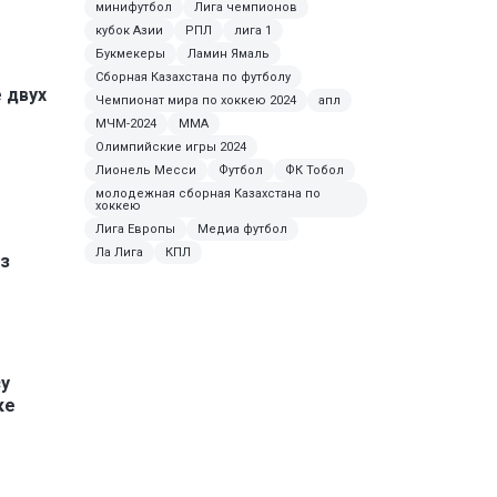
минифутбол
Лига чемпионов
кубок Азии
РПЛ
лига 1
Букмекеры
Ламин Ямаль
Сборная Казахстана по футболу
 двух
Чемпионат мира по хоккею 2024
апл
МЧМ-2024
ММА
Олимпийские игры 2024
Лионель Месси
Футбол
ФК Тобол
молодежная сборная Казахстана по
хоккею
Лига Европы
Медиа футбол
Ла Лига
КПЛ
з
у
ке