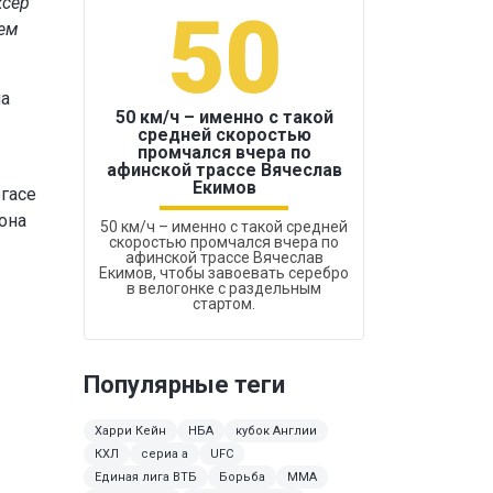
ксер
50
1
нем
на
50 км/ч – именно с такой
средней скоростью
промчался вчера по
Бокс был узако
афинской трассе Вячеслав
Екимов
гасе
она
50 км/ч – именно с такой средней
скоростью промчался вчера по
афинской трассе Вячеслав
Екимов, чтобы завоевать серебро
в велогонке с раздельным
стартом.
Популярные теги
Харри Кейн
НБА
кубок Англии
КХЛ
сериа а
UFC
Единая лига ВТБ
Борьба
MMA