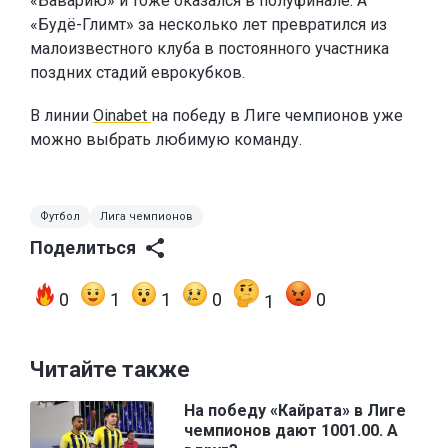
«Баварию» и тоже оказался в полуфинале. А
«Будё-Глимт» за несколько лет превратился из
малоизвестного клуба в постоянного участника
поздних стадий еврокубков.
В линии
Oinabet
на победу в Лиге чемпионов уже
можно выбрать любимую команду.
Футбол
Лига чемпионов
Поделиться
0
1
1
0
0
1
Читайте также
На победу «Кайрата» в Лиге
чемпионов дают 1001.00. А