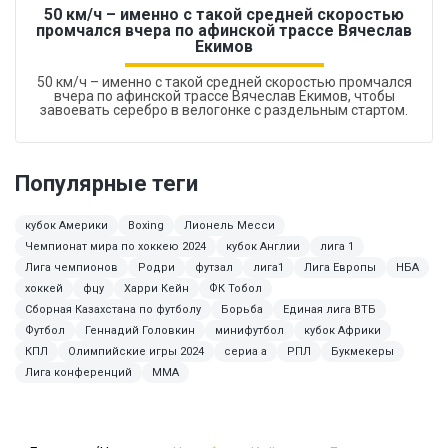
50 км/ч – именно с такой средней скоростью
промчался вчера по афинской трассе Вячеслав
Екимов
50 км/ч – именно с такой средней скоростью промчался
вчера по афинской трассе Вячеслав Екимов, чтобы
завоевать серебро в велогонке с раздельным стартом.
Популярные теги
кубок Америки
Boxing
Лионель Месси
Чемпионат мира по хоккею 2024
кубок Англии
лига 1
Лига чемпионов
Родри
футзал
лига1
Лига Европы
НБА
хоккей
фцу
Харри Кейн
ФК Тобол
Сборная Казахстана по футболу
Борьба
Единая лига ВТБ
Футбол
Геннадий Головкин
минифутбол
кубок Африки
КПЛ
Олимпийские игры 2024
сериа а
РПЛ
Букмекеры
Лига конференций
ММА