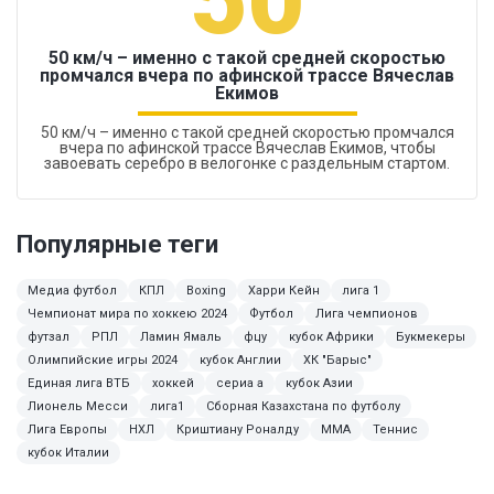
50 км/ч – именно с такой средней скоростью
промчался вчера по афинской трассе Вячеслав
Екимов
50 км/ч – именно с такой средней скоростью промчался
вчера по афинской трассе Вячеслав Екимов, чтобы
завоевать серебро в велогонке с раздельным стартом.
Популярные теги
Медиа футбол
КПЛ
Boxing
Харри Кейн
лига 1
Чемпионат мира по хоккею 2024
Футбол
Лига чемпионов
футзал
РПЛ
Ламин Ямаль
фцу
кубок Африки
Букмекеры
Олимпийские игры 2024
кубок Англии
ХК "Барыс"
Единая лига ВТБ
хоккей
сериа а
кубок Азии
Лионель Месси
лига1
Сборная Казахстана по футболу
Лига Европы
НХЛ
Криштиану Роналду
MMA
Теннис
кубок Италии