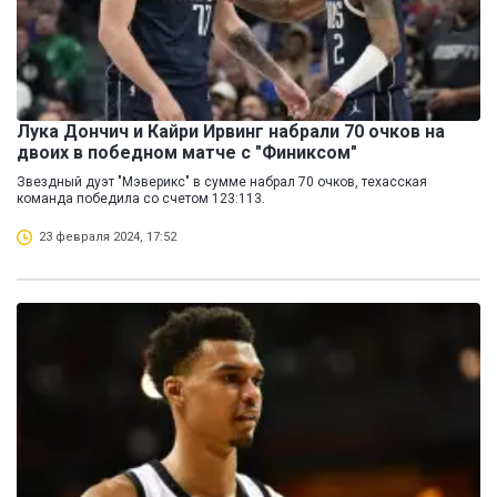
Лука Дончич и Кайри Ирвинг набрали 70 очков на
двоих в победном матче с "Финиксом"
Звездный дуэт "Мэверикс" в сумме набрал 70 очков, техасская
команда победила со счетом 123:113.
23 февраля 2024, 17:52