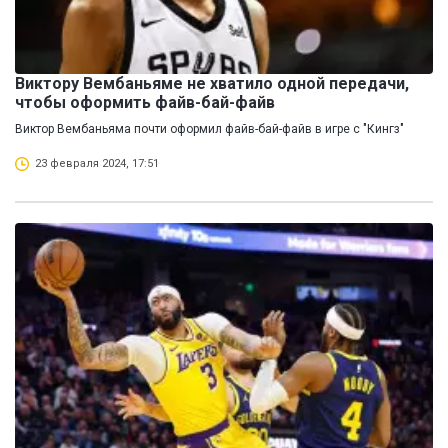
Виктору Вембаньяме не хватило одной передачи,
чтобы оформить файв-бай-файв
Виктор Вембаньяма почти оформил файв-бай-файв в игре с "Кингз"
23 февраля 2024, 17:51