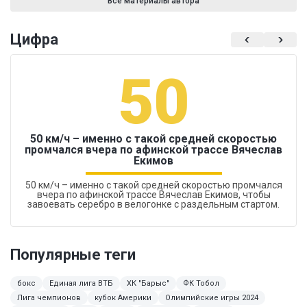
Все материалы автора
Цифра
50
50 км/ч – именно с такой средней скоростью
промчался вчера по афинской трассе Вячеслав
Екимов
50 км/ч – именно с такой средней скоростью промчался
вчера по афинской трассе Вячеслав Екимов, чтобы
завоевать серебро в велогонке с раздельным стартом.
Популярные теги
бокс
Единая лига ВТБ
ХК "Барыс"
ФК Тобол
Лига чемпионов
кубок Америки
Олимпийские игры 2024