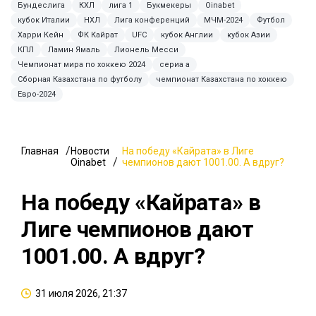
Бундеслига
КХЛ
лига 1
Букмекеры
Oinabet
кубок Италии
НХЛ
Лига конференций
МЧМ-2024
Футбол
Харри Кейн
ФК Кайрат
UFC
кубок Англии
кубок Азии
КПЛ
Ламин Ямаль
Лионель Месси
Чемпионат мира по хоккею 2024
сериа а
Сборная Казахстана по футболу
чемпионат Казахстана по хоккею
Евро-2024
Главная
Новости
На победу «Кайрата» в Лиге
Oinabet
чемпионов дают 1001.00. А вдруг?
На победу «Кайрата» в
Лиге чемпионов дают
1001.00. А вдруг?
31 июля 2026, 21:37