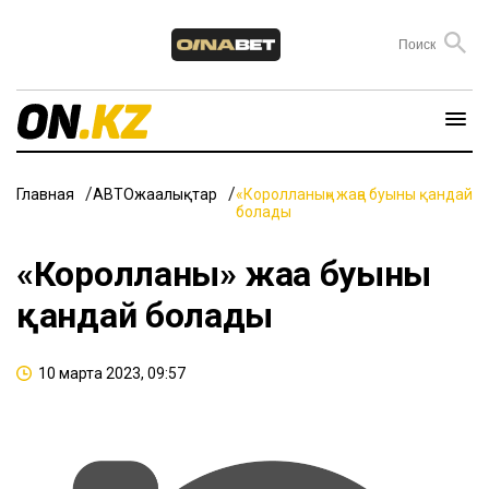
Главная
АВТОжаңалықтар
«Королланың» жаңа буыны қандай
болады
«Королланың» жаңа буыны
қандай болады
10 марта 2023, 09:57