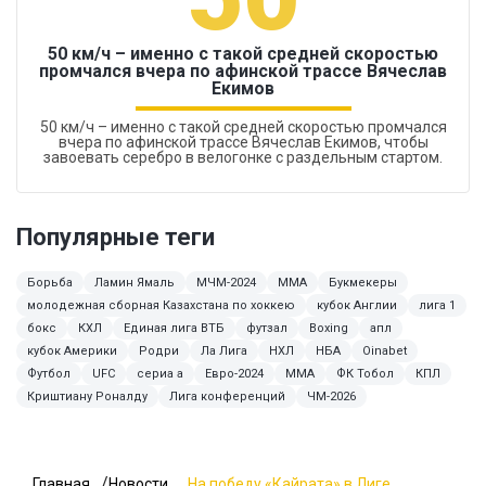
50 км/ч – именно с такой средней скоростью
промчался вчера по афинской трассе Вячеслав
Екимов
50 км/ч – именно с такой средней скоростью промчался
вчера по афинской трассе Вячеслав Екимов, чтобы
завоевать серебро в велогонке с раздельным стартом.
Популярные теги
Борьба
Ламин Ямаль
МЧМ-2024
ММА
Букмекеры
молодежная сборная Казахстана по хоккею
кубок Англии
лига 1
бокс
КХЛ
Единая лига ВТБ
футзал
Boxing
апл
кубок Америки
Родри
Ла Лига
НХЛ
НБА
Oinabet
Футбол
UFC
сериа а
Евро-2024
MMA
ФК Тобол
КПЛ
Криштиану Роналду
Лига конференций
ЧМ-2026
Главная
Новости
На победу «Кайрата» в Лиге