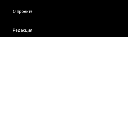
О проекте
Редакция
FAQ
Обратная связь
Для СМИ
Пользовательское соглашение