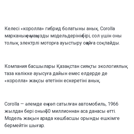
Келесі «королла» гибрид болатыны анық. Corolla
марканың ең маңызды модельдерінің бірі, сол үшін оны
толық электрлі моторға ауыстыру оңайға соқпайды.
Компания басшылары Қазақстан сияқты экологиялық
таза көлікке ауысуға дайын емес елдерде де
«королла» жақсы өтетінін ескеретіні анық.
Corolla — әлемде ең көп сатылған автомобиль, 1966
жылдан бері оның 50 миллионнан аса данасы өтті.
Модель жақын арада көшбасшы орынды ешкімге
бермейтін шығар.