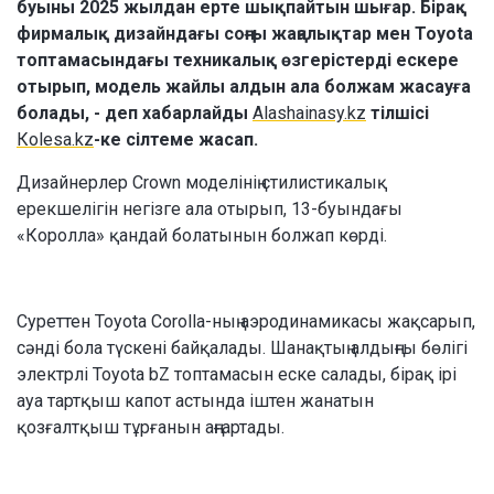
буыны 2025 жылдан ерте шықпайтын шығар. Бірақ
фирмалық дизайндағы соңғы жаңалықтар мен Toyota
топтамасындағы техникалық өзгерістерді ескере
отырып, модель жайлы алдын ала болжам жасауға
болады, - деп хабарлайды
Alashainasy.kz
тілшісі
Кolesa.kz
-ке сілтеме жасап.
Дизайнерлер Crown моделінің стилистикалық
ерекшелігін негізге ала отырып, 13-буындағы
«Королла» қандай болатынын болжап көрді.
Суреттен Toyota Corolla-ның аэродинамикасы жақсарып,
сәнді бола түскені байқалады. Шанақтың алдыңғы бөлігі
электрлі Toyota bZ топтамасын еске салады, бірақ ірі
ауа тартқыш капот астында іштен жанатын
қозғалтқыш тұрғанын аңғартады.