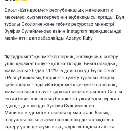
Биыл «Қазгидромет» республикалық мемлекеттік
мекемесі қызметкерлерінің еңбекақысы артады. Бұл
туралы Экология және табиғи ресурстар министрі
Зүлфия Сүлейменова өзінің Instagram парақшасында
мәлім етті, деп хабарлайды Azattyq Ruhy.
"Қазгидромет" қызметкерлерінің жалақысын көтеру
үшін қаражат бөлуге қол жеткіздік. Биыл олардың
жалақысы 26-дан 111%-ға дейін өседі. Бүгін Сенат
«Республикалық бюджетті түзету туралы» Заңды
қабылдады. Онда «Қазгидромет» қызметкерлерінің
жалақысын көтеруге қаражат қарастырылған. Соңғы
екі ай бойы кәсіпорын бюджетін ұлғайтуды сұраған
едік», - деп жазды Зүлфия Сүлейменова.
Министр ведомство тарапы орман және балық
шаруашылығы қызметкерлерінің де жалақысын
көтеру үшін де жұмыстың жүріп жатқанын айтты.