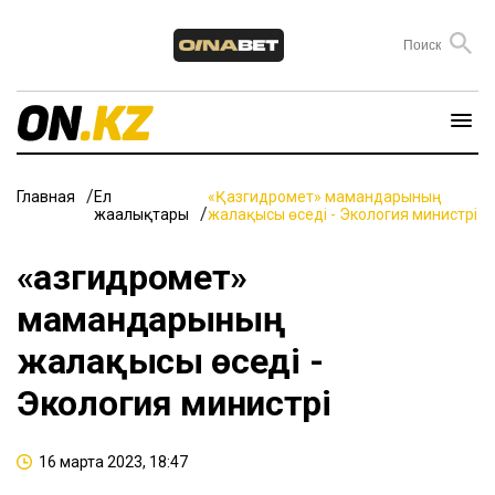
Главная
Ел
«Қазгидромет» мамандарының
жаңалықтары
жалақысы өседі - Экология министрі
«Қазгидромет»
мамандарының
жалақысы өседі -
Экология министрі
16 марта 2023, 18:47