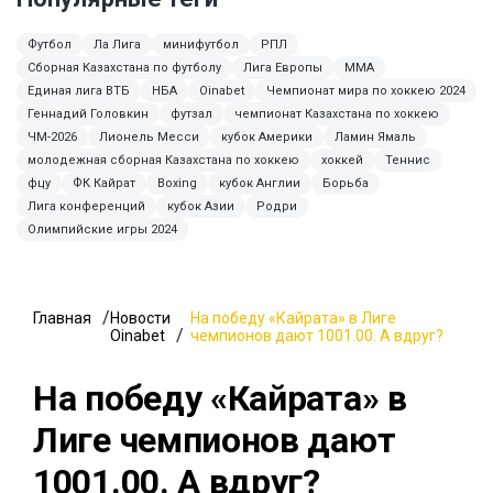
Футбол
Ла Лига
минифутбол
РПЛ
Сборная Казахстана по футболу
Лига Европы
ММА
Единая лига ВТБ
НБА
Oinabet
Чемпионат мира по хоккею 2024
Геннадий Головкин
футзал
чемпионат Казахстана по хоккею
ЧМ-2026
Лионель Месси
кубок Америки
Ламин Ямаль
молодежная сборная Казахстана по хоккею
хоккей
Теннис
фцу
ФК Кайрат
Boxing
кубок Англии
Борьба
Лига конференций
кубок Азии
Родри
Олимпийские игры 2024
Главная
Новости
На победу «Кайрата» в Лиге
Oinabet
чемпионов дают 1001.00. А вдруг?
На победу «Кайрата» в
Лиге чемпионов дают
1001.00. А вдруг?