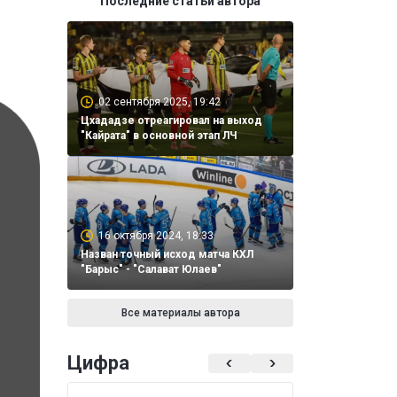
Последние статьи автора
02 сентября 2025, 19:42
Цхададзе отреагировал на выход
"Кайрата" в основной этап ЛЧ
16 октября 2024, 18:33
Назван точный исход матча КХЛ
"Барыс" - "Салават Юлаев"
Все материалы автора
Цифра