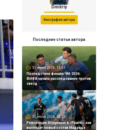
Dmitriy
Биография автора
Последние статьи автора
31 июля 2026, 15:51
Последствия финала ЧМ-2026:
ФИФА начала расследование против
звезд
31 июля 2026, 15:23
Революция Моуринью в «Реале»: как
выглядит новый состав Мадрида