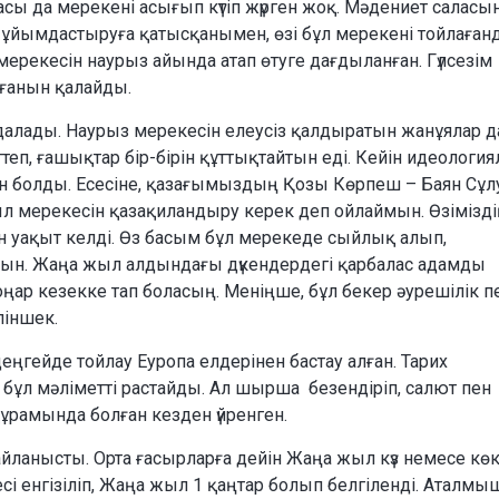
ы да мерекені асығып күтіп жүрген жоқ. Мәдениет салас
ұйымдастыруға қатысқанымен, өзі бұл мерекені тойлаған
ерекесін наурыз айында атап өтуге дағдыланған. Гүлсезім
ғанын қалайды.
алады. Наурыз мерекесін елеусіз қалдыратын жанұялар да
ттеп, ғашықтар бір-бірін құттықтайтын еді. Кейін идеологи
ын болды. Есесіне, қазағымыздың Қозы Көрпеш – Баян Cұлу 
ыл мерекесін қазақиландыру керек деп ойлаймын. Өзімізді
уақыт келді. Өз басым бұл мерекеде сыйлық алып,
ын. Жаңа жыл алдындағы дүкендердегі қарбалас адамды
соңар кезекке тап боласың. Меніңше, бұл бекер әурешілік п
ліншек.
гейде тойлау Еуропа елдерінен бастау алған. Тарих
ұл мәліметті растайды. Ал шырша безендіріп, салют пен
ұрамында болған кезден үйренген.
айланысты. Орта ғасырларға дейін Жаңа жыл күз немесе кө
бесі енгізіліп, Жаңа жыл 1 қаңтар болып белгіленді. Аталмы