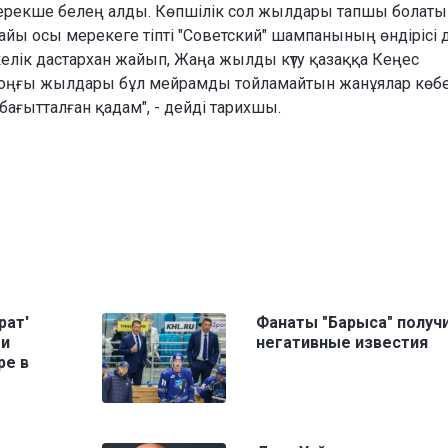
 ерекше белең алды. Көпшілік сол жылдары тапшы болаты
йы осы мерекеге тіпті "Советский" шампанының өндірісі 
келік дастархан жайып, Жаңа жылды күту қазаққа Кеңес
. Соңғы жылдары бұл мейрамды тойламайтын жанұялар көбе
бағытталған қадам", - дейді тарихшы.
рат'
Фанаты "Барыса" получ
ми
негативные известия
ре в