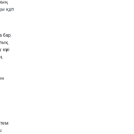
ының
ды құп
 бар.
ялық
күні
ң
ен
ктем
ш