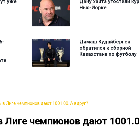
жут уже
Дану Уайта угостили ку
Нью-Йорке
6-
Димаш Кудайберген
обратился к сборной
Казахстана по футболу
ате
 в Лиге чемпионов дают 1001.00. А вдруг?
в Лиге чемпионов дают 1001.0