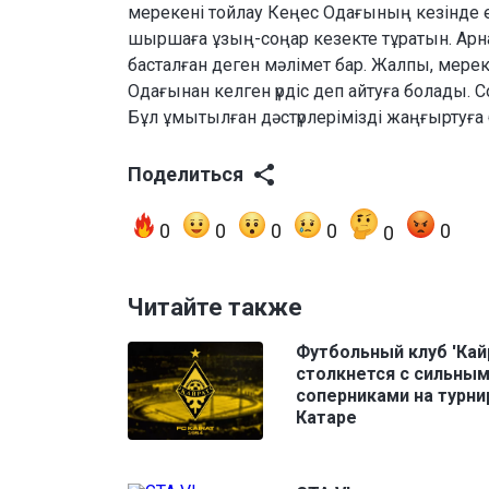
мерекені тойлау Кеңес Одағының кезінде
шыршаға ұзың-соңар кезекте тұратын. Арна
басталған деген мәлімет бар. Жалпы, мере
Одағынан келген үрдіс деп айтуға болады
Бұл ұмытылған дәстүрлерімізді жаңғыртуға 
Поделиться
0
0
0
0
0
0
Читайте также
Футбольный клуб 'Кай
столкнется с сильны
соперниками на турни
Катаре