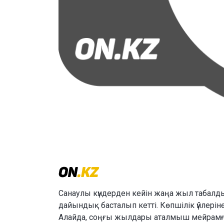
Санаулы күндерден кейін жаңа жыл табалды
дайындық басталып кетті. Көпшілік үйлеріне
Алайда, соңғы жылдары аталмыш мейрамға