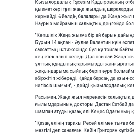
Қызылордалық Гүлсезім Қадырованың отбас
қызметкері түрлі жаңа жылдық шараларды 
көрмейді. Әйелдің балалары да Жаңа жыл м
Наурыз мейрамын халықтық деңгейде бол
"Көпшілік Жаңа жылға бір ай бұрын дайынд
Бұрын 14 ақпан - Әулие Валентин күнін әспе
саясаттың нәтижесінде бұл күн тойланбайт
кең етек алып келеді. Дәл осылай Жаңа ж
ұлттық құндылықтарымызды жаңғыртатын 
жақындарыма сыйлық беріп әуре болмайм
әбіржітіп жібереді. Қайда барсаң да ұзын-
негізсіз шығын", - дейді қызылордалық ке
Расымен, Жаңа жыл мерекесін халықтық дең
ғылымдарының докторы Дастан Сәтбай да б
шампан атуды қазақ елі Кеңес Одағының қ
"Қазақ елінің тарихы Ресей елімен тығвз б
мезгілі деп саналған. Кейін Григорян күнтіз