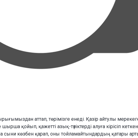
рығымыздан аттап, төрімізге енеді. Қазір айтулы мерекег
 шырша қойып, қажетті азық-түліктерді алуға кірісіп кеткен
 сыни көзбен қарап, оны тойламайтындардың қатары арт