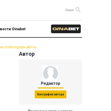
вости Oinabet
не істейтіндерін айтты
Автор
Редактор
Биография автора