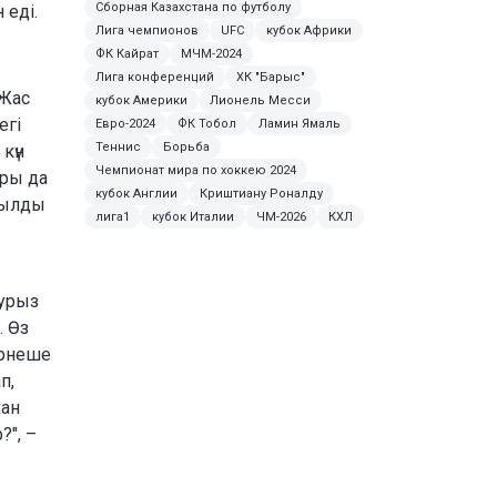
Сборная Казахстана по футболу
 еді.
Лига чемпионов
UFC
кубок Африки
ФК Кайрат
МЧМ-2024
Лига конференций
ХК "Барыс"
 Жас
кубок Америки
Лионель Месси
егі
Евро-2024
ФК Тобол
Ламин Ямаль
Теннис
Борьба
күн
Чемпионат мира по хоккею 2024
ары да
кубок Англии
Криштиану Роналду
жылды
лига1
кубок Италии
ЧМ-2026
КХЛ
аурыз
. Өз
ірнеше
п,
хан
", –