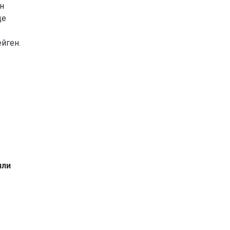
н
де
йген.
или