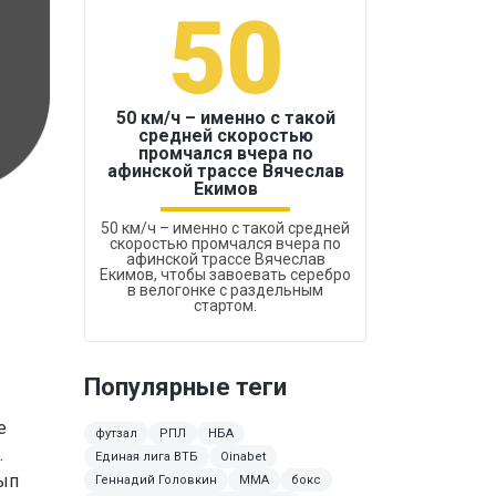
50
1
50 км/ч – именно с такой
средней скоростью
промчался вчера по
Бокс был узако
афинской трассе Вячеслав
Екимов
50 км/ч – именно с такой средней
скоростью промчался вчера по
афинской трассе Вячеслав
Екимов, чтобы завоевать серебро
в велогонке с раздельным
стартом.
Популярные теги
е
футзал
РПЛ
НБА
.
Единая лига ВТБ
Oinabet
ып
Геннадий Головкин
MMA
бокс