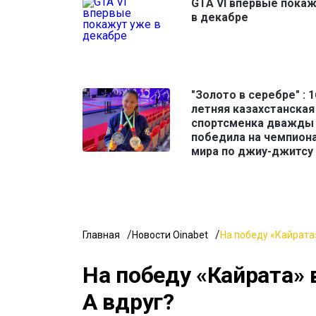
GTA VI впервые пока
в декабре
"Золото в серебре" : 1
летняя казахстанская
спортсменка дважды
победила на чемпион
мира по джиу-джитсу
Главная
Новости Oinabet
На победу «Кайрата»
На победу «Кайрата» 
А вдруг?