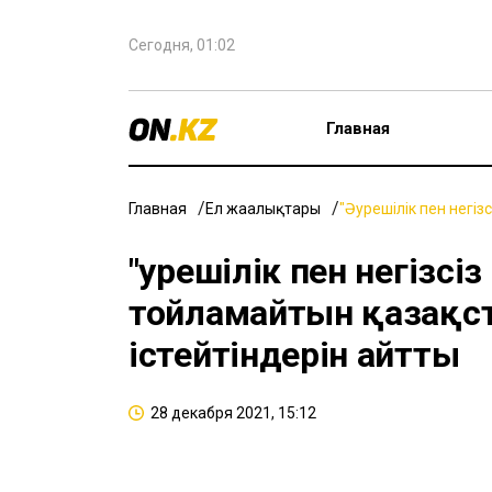
Сегодня, 01:02
Главная
Главная
Ел жаңалықтары
"Әурешілік пен негі
"Әурешілік пен негіз
тойламайтын қазақст
істейтіндерін айтты
28 декабря 2021, 15:12