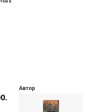
ртом в
Автор
0.