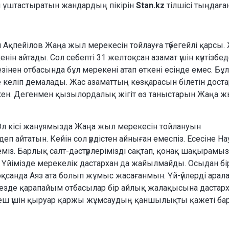
н ұштастыратын жандардың пікірін
Stan.kz
тілшісі тыңдаған
пейілов Жаңа жыл мерекесін тойлауға түбегейлі қарсы.
енін айтады. Сол себепті 31 желтоқсан азамат үшін күнтізбед
зінен отбасында бұл мерекені атап өткені есінде емес. Бұл 
е келіп демалады. Жас азаматтың көзқарасын білетін дост
ен. Дегенмен қызылордалық жігіт өз таныстарын Жаңа 
Ол кісі жанұямызда Жаңа жыл мерекесін тойлануын
п айтатын. Кейін сол үрдістен айныған емеспіз. Есесіне Н
еміз. Барлық салт-дәстүрлерімізді сақтап, қонақ шақырамыз
мін. Үйімізде мерекелік дастархан да жайылмайды. Осыдан б
санда Аяз ата болып жұмыс жасағанмын. Үй-үйлерді арала
езде қарапайым отбасылар бір айлық жалақысына дастар
 кеш үшін қыруар қаржы жұмсаудың қаншылықты қажеті бар?