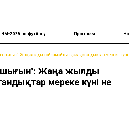
ЧМ-2026 по футболу
Прогнозы
Но
зсіз шығын": Жаңа жылды тойламайтын қазақстандықтар мереке күні 
сіз шығын": Жаңа жылды
андықтар мереке күні не