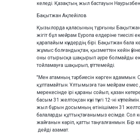
келеді. Қазақтың жыл бастауын Наурызбе
Бақытжан Ақпейілов
Қызылорда қаласының тұрғыны Бақытжан Ақ
жігіт бұл мейрам Еуропа елдеріне тиесілі ек
қарапайым күндердің бірі. Бақытжан бала ке
жұмыс болғандықтан, қызметтен кейін үйін
оны отырысқа шақырып әуре болмайды ек
тойламауға шақырып, үгіттемейді.
"Мен атамның тәрбиесін көрген адаммын. 
құптамайтын. Ұлтымызға тән мейрам емес де
мерекесінде ірі қараны сойып, қазан көтер
басым 31 желтоқсан күні түнгі 12-ні күтпей
жыл бұрын досымның өтінішімен 31 желтоқ
балаларды құттықтағанымыз есімде. Сол к
жайғанын көріп, қатты таңғалғанмын. Бір
дейді азамат.