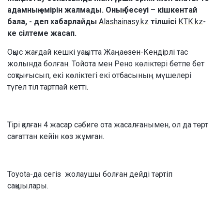
адамның өмірін жалмады. Оның бесеуі – кішкентай
бала, - деп хабарлайды
Alashainasy.kz
тілшісі
КТК.kz
-
ке сілтеме жасап.
Оқыс жағдай кешкі уақытта Жаңаөзен-Кендірлі тас
жолында болған. Тойота мен Рено көліктері бетпе бет
соқтығысып, екі көліктегі екі отбасының мүшелері
түгел тіл тартпай кетті.
Тірі қалған 4 жасар сәбиге ота жасалғанымен, ол да төрт
сағаттан кейін көз жұмған.
Toyota-да сегіз жолаушы болған дейді тәртіп
сақшылары.