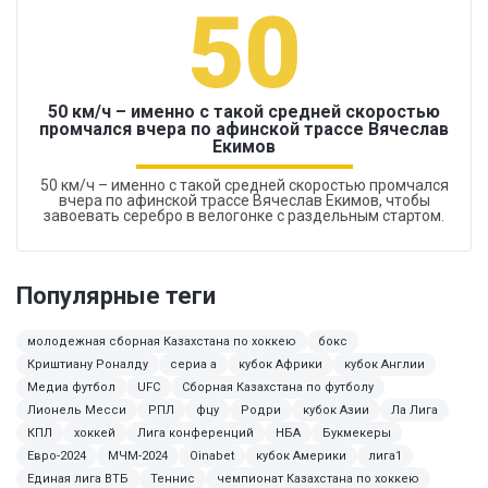
50
50 км/ч – именно с такой средней скоростью
промчался вчера по афинской трассе Вячеслав
Екимов
50 км/ч – именно с такой средней скоростью промчался
вчера по афинской трассе Вячеслав Екимов, чтобы
завоевать серебро в велогонке с раздельным стартом.
Популярные теги
молодежная сборная Казахстана по хоккею
бокс
Криштиану Роналду
сериа а
кубок Африки
кубок Англии
Медиа футбол
UFC
Сборная Казахстана по футболу
Лионель Месси
РПЛ
фцу
Родри
кубок Азии
Ла Лига
КПЛ
хоккей
Лига конференций
НБА
Букмекеры
Евро-2024
МЧМ-2024
Oinabet
кубок Америки
лига1
Единая лига ВТБ
Теннис
чемпионат Казахстана по хоккею