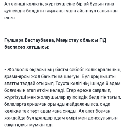
Ал екінші көліктің жүргізушісіне бір ай бұрын ғана
қауіпсіздік белдігін тақпағаны үшін айыппұл салынған
екен.
Гүлшара Бастаубаева, Маңғыстау облысы ПД
баспасөз хатшысы:
- Жолкөлік оқиғасының басты себебі: көлік құралының
қарама-қарсы жол бағытына шығуы. Бұл қорқынышты
апатты талдай отырып, Toyota көлігінің ішінде 8 адам
болғанын атап өткім келеді. Егер ереже сақталып,
жүргізуші мен жолаушылар қауіпсіздік белдігін тағып,
балаларға арналған орындық пайдаланылса, онда
көлікке тек төрт адам ғана сияды. Ал апат болған
жағдайда бұл құралдар адам өмірі мен денсаулығын
сақтап қалуы мүмкін еді.