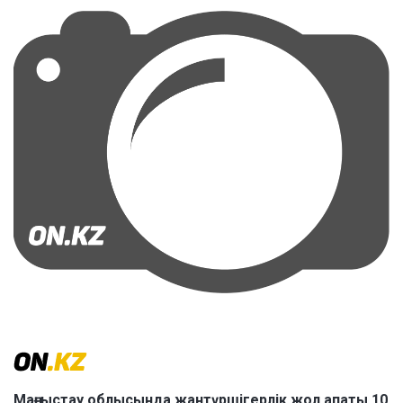
Маңғыстау облысында жантүршігерлік жол апаты 10