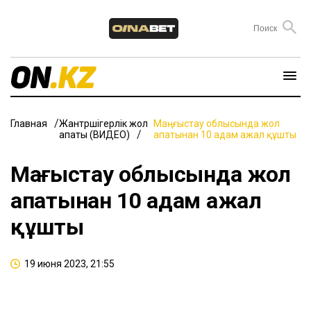
Главная
Жантүршігерлік жол
Маңғыстау облысында жол
апаты (ВИДЕО)
апатынан 10 адам ажал құшты
Маңғыстау облысында жол
апатынан 10 адам ажал
құшты
19 июня 2023, 21:55