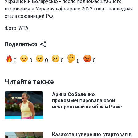
Украиной и Беларусью - после полномасштабного
вторжения в Украину в феврале 2022 года - последняя
стала союзницей РФ.
Фото: WTA
Поделиться
0
0
0
0
0
0
Читайте также
Aрина Соболенко
прокомментировала свой
невероятный камбэк в Риме
Казахстан уверенно стартовал в