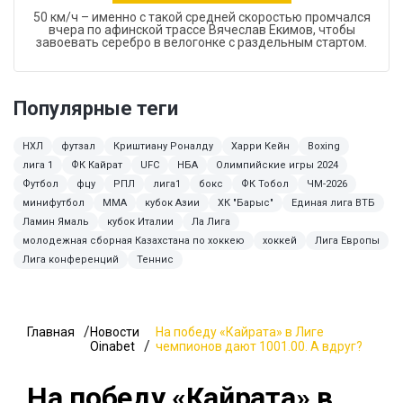
50 км/ч – именно с такой средней скоростью промчался
вчера по афинской трассе Вячеслав Екимов, чтобы
завоевать серебро в велогонке с раздельным стартом.
Популярные теги
НХЛ
футзал
Криштиану Роналду
Харри Кейн
Boxing
лига 1
ФК Кайрат
UFC
НБА
Олимпийские игры 2024
Футбол
фцу
РПЛ
лига1
бокс
ФК Тобол
ЧМ-2026
минифутбол
ММА
кубок Азии
ХК "Барыс"
Единая лига ВТБ
Ламин Ямаль
кубок Италии
Ла Лига
молодежная сборная Казахстана по хоккею
хоккей
Лига Европы
Лига конференций
Теннис
Главная
Новости
На победу «Кайрата» в Лиге
Oinabet
чемпионов дают 1001.00. А вдруг?
На победу «Кайрата» в