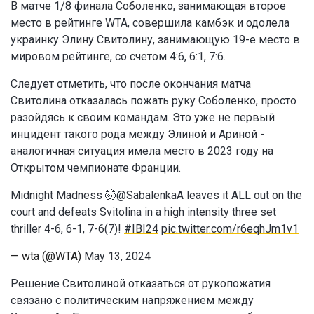
В матче 1/8 финала Соболенко, занимающая второе
место в рейтинге WTA, совершила камбэк и одолела
украинку Элину Свитолину, занимающую 19-е место в
мировом рейтинге, со счетом 4:6, 6:1, 7:6.
Следует отметить, что после окончания матча
Свитолина отказалась пожать руку Соболенко, просто
разойдясь к своим командам. Это уже не первый
инцидент такого рода между Элиной и Ариной -
аналогичная ситуация имела место в 2023 году на
Открытом чемпионате Франции.
Midnight Madness 🤯
@SabalenkaA
leaves it ALL out on the
court and defeats Svitolina in a high intensity three set
thriller 4-6, 6-1, 7-6(7)!
#IBI24
pic.twitter.com/r6eqhJm1v1
— wta (@WTA)
May 13, 2024
Решение Свитолиной отказаться от рукопожатия
связано с политическим напряжением между