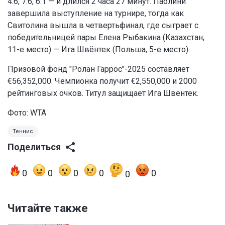
4:6, 7:6, 6:1 — и длился 2 часа 27 минут. Паолини
завершила выступление на турнире, тогда как
Свитолина вышла в четвертьфинал, где сыграет с
победительницей пары Елена Рыбакина (Казахстан,
11-е место) — Ига Швёнтек (Польша, 5-е место).
Призовой фонд "Ролан Гаррос"-2025 составляет
€56,352,000. Чемпионка получит €2,550,000 и 2000
рейтинговых очков. Титул защищает Ига Швёнтек.
Фото: WTA
Теннис
Поделиться
0
0
0
0
0
0
Читайте также