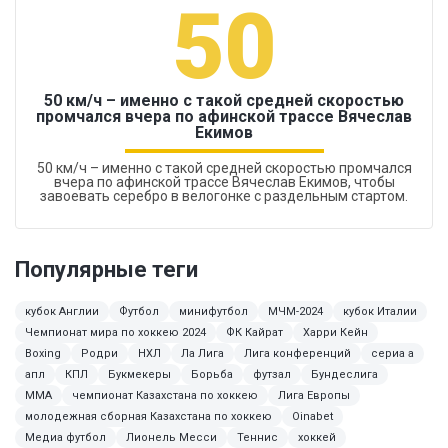
50
50 км/ч – именно с такой средней скоростью
промчался вчера по афинской трассе Вячеслав
Екимов
50 км/ч – именно с такой средней скоростью промчался
вчера по афинской трассе Вячеслав Екимов, чтобы
завоевать серебро в велогонке с раздельным стартом.
Популярные теги
кубок Англии
Футбол
минифутбол
МЧМ-2024
кубок Италии
Чемпионат мира по хоккею 2024
ФК Кайрат
Харри Кейн
Boxing
Родри
НХЛ
Ла Лига
Лига конференций
сериа а
апл
КПЛ
Букмекеры
Борьба
футзал
Бундеслига
ММА
чемпионат Казахстана по хоккею
Лига Европы
молодежная сборная Казахстана по хоккею
Oinabet
Медиа футбол
Лионель Месси
Теннис
хоккей