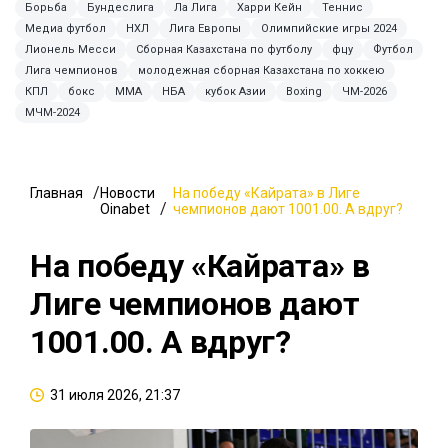
Борьба
Бундеслига
Ла Лига
Харри Кейн
Теннис
Медиа футбол
НХЛ
Лига Европы
Олимпийские игры 2024
Лионель Месси
Сборная Казахстана по футболу
фцу
Футбол
Лига чемпионов
молодежная сборная Казахстана по хоккею
КПЛ
бокс
MMA
НБА
кубок Азии
Boxing
ЧМ-2026
МЧМ-2024
Главная
Новости
На победу «Кайрата» в Лиге
Oinabet
чемпионов дают 1001.00. А вдруг?
На победу «Кайрата» в
Лиге чемпионов дают
1001.00. А вдруг?
31 июля 2026, 21:37