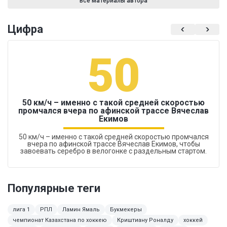
Все материалы автора
Цифра
50
50 км/ч – именно с такой средней скоростью
промчался вчера по афинской трассе Вячеслав
Екимов
50 км/ч – именно с такой средней скоростью промчался
вчера по афинской трассе Вячеслав Екимов, чтобы
завоевать серебро в велогонке с раздельным стартом.
Популярные теги
лига 1
РПЛ
Ламин Ямаль
Букмекеры
чемпионат Казахстана по хоккею
Криштиану Роналду
хоккей