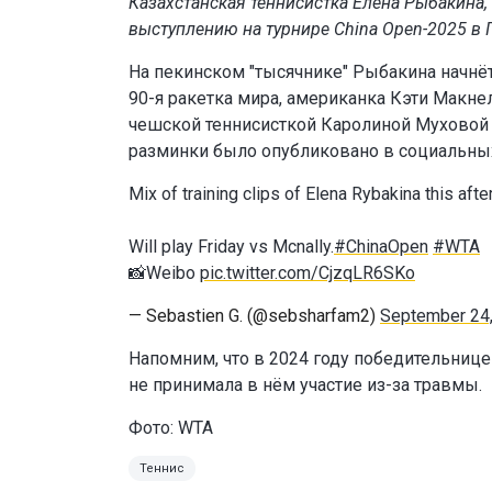
Казахстанская теннисистка Елена Рыбакина,
выступлению на турнире China Open-2025 в 
На пекинском "тысячнике" Рыбакина начнёт
90-я ракетка мира, американка Кэти Макне
чешской теннисисткой Каролиной Муховой (
разминки было опубликовано в социальных
Mix of training clips of Elena Rybakina this afte
Will play Friday vs Mcnally.
#ChinaOpen
#WTA
📸Weibo
pic.twitter.com/CjzqLR6SKo
— Sebastien G. (@sebsharfam2)
September 24
Напомним, что в 2024 году победительнице
не принимала в нём участие из-за травмы.
Фото: WTA
Теннис