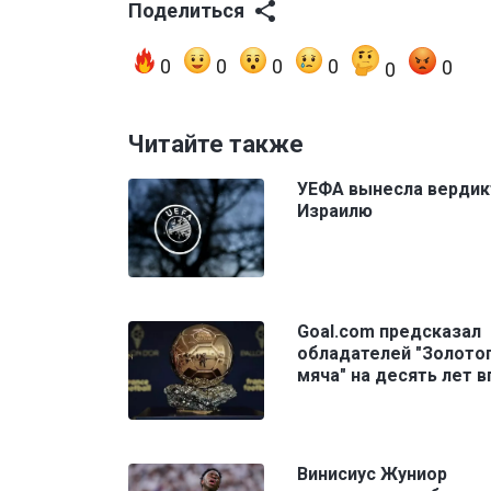
Поделиться
0
0
0
0
0
0
Читайте также
УЕФА вынесла вердик
Израилю
Goal.com предсказал
обладателей "Золото
мяча" на десять лет 
Винисиус Жуниор