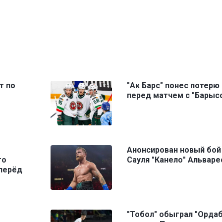
т по
"Ак Барс" понес потерю
перед матчем с "Барыс
Анонсирован новый бой
го
Сауля "Канело" Альваре
вперёд
"Тобол" обыграл "Орда