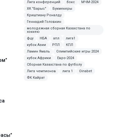
Лига конференций
бокс
МЧМ-2024
ХК "Барыс"
Букмекеры
Криштиану Роналду
Геннадий Головкин
молодежная сборная Казахстана по
хоккею
фцу
НБА
апл
лига1
кубок Азии
РПЛ
КПЛ
Ламин Ямаль
Олимпийские игры 2024
кубок Африки
Евро-2024
ом"
Сборная Казахстана по футболу
Лига чемпионов
лига 1
Oinabet
ФК Кайрат
са
басы"