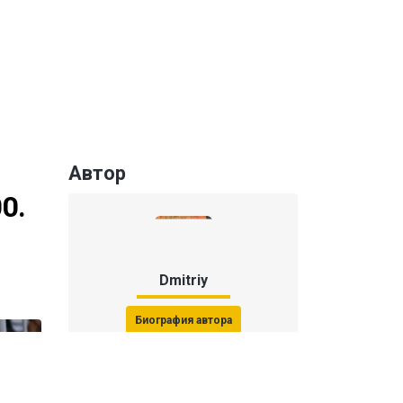
Автор
0.
Dmitriy
Биография автора
Последние статьи автора