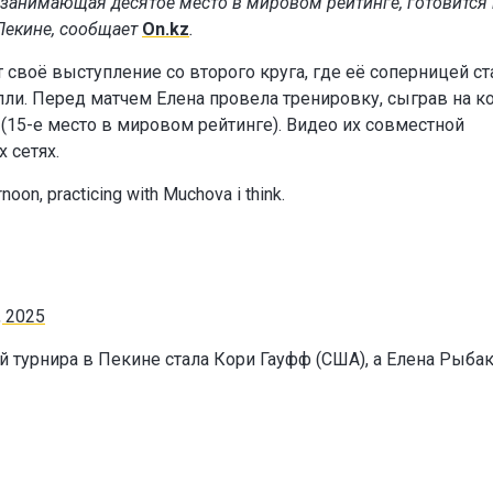
 занимающая десятое место в мировом рейтинге, готовится 
Пекине, сообщает
On.kz
.
 своё выступление со второго круга, где её соперницей ст
лли. Перед матчем Елена провела тренировку, сыграв на ко
15-е место в мировом рейтинге). Видео их совместной
 сетях.
rnoon, practicing with Muchova i think.
, 2025
й турнира в Пекине стала Кори Гауфф (США), а Елена Рыба