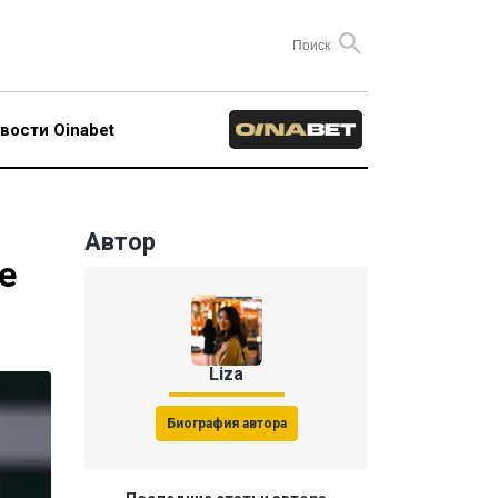
вости Oinabet
Автор
е
Liza
Биография автора