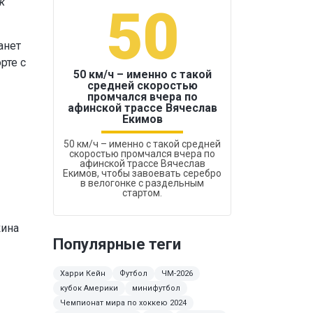
к
50
1
анет
рте с
50 км/ч – именно с такой
средней скоростью
промчался вчера по
Бокс был узако
афинской трассе Вячеслав
Екимов
50 км/ч – именно с такой средней
скоростью промчался вчера по
афинской трассе Вячеслав
Екимов, чтобы завоевать серебро
в велогонке с раздельным
стартом.
кина
Популярные теги
Харри Кейн
Футбол
ЧМ-2026
кубок Америки
минифутбол
Чемпионат мира по хоккею 2024