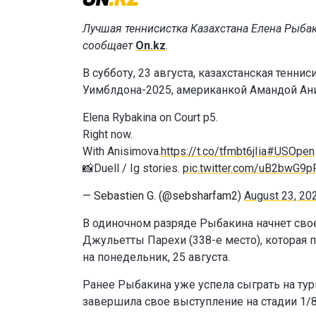
Лучшая теннисистка Казахстана Елена Рыба
сообщает
On.kz
.
В субботу, 23 августа, казахстанская тенн
Уимблдона-2025, американкой Амандой Ани
Elena Rybakina on Court p5.
Right now.
With Anisimova.
https://t.co/tfmbt6jIia
#USOpen
📸Duell / Ig stories.
pic.twitter.com/uB2bwG9p
— Sebastien G. (@sebsharfam2)
August 23, 20
В одиночном разряде Рыбакина начнет сво
Джульетты Парехи (338-е место), которая п
на понедельник, 25 августа.
Ранее Рыбакина уже успела сыграть на ту
завершила свое выступление на стадии 1/8