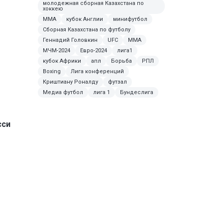
молодежная сборная Казахстана по
хоккею
MMA
кубок Англии
минифутбол
Сборная Казахстана по футболу
Геннадий Головкин
UFC
ММА
МЧМ-2024
Евро-2024
лига1
кубок Африки
апл
Борьба
РПЛ
Boxing
Лига конференций
Криштиану Роналду
футзал
Медиа футбол
лига 1
Бундеслига
сси