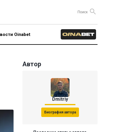
вости Oinabet
Автор
Dmitriy
Биография автора