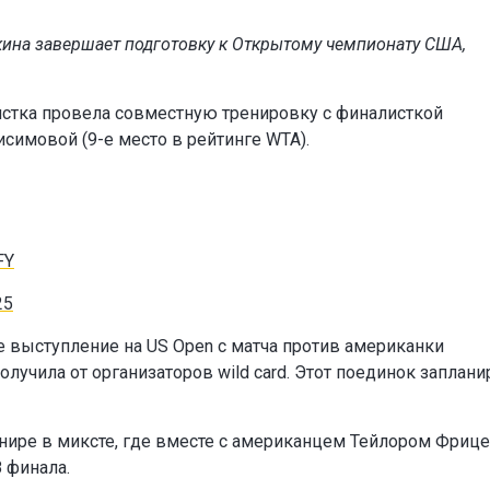
кина завершает подготовку к Открытому чемпионату США,
исистка провела совместную тренировку с финалисткой
симовой (9-е место в рейтинге WTA).
FY
25
е выступление на US Open с матча против американки
олучила от организаторов wild card. Этот поединок заплан
рнире в миксте, где вместе с американцем Тейлором Фриц
 финала.