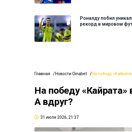
Роналду побил уника
рекорд в мировом фу
Главная
Новости Oinabet
На победу «Кайрата»
На победу «Кайрата» 
А вдруг?
31 июля 2026, 21:37