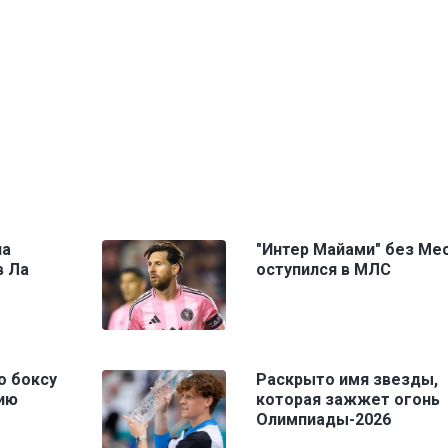
ла
"Интер Майами" без Ме
в Ла
оступился в МЛС
о боксу
Раскрыто имя звезды,
лию
которая зажжет огонь
Олимпиады-2026