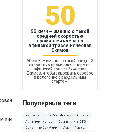
50
1
50 км/ч – именно с такой
средней скоростью
промчался вчера по
Бокс был узако
афинской трассе Вячеслав
Екимов
50 км/ч – именно с такой средней
скоростью промчался вчера по
афинской трассе Вячеслав
Екимов, чтобы завоевать серебро
в велогонке с раздельным
стартом.
ирован
Популярные теги
ХК "Барыс"
кубок Италии
Oinabet
ем она
Лига чемпионов
Единая лига ВТБ
бокс
кубок Азии
Ламин Ямаль