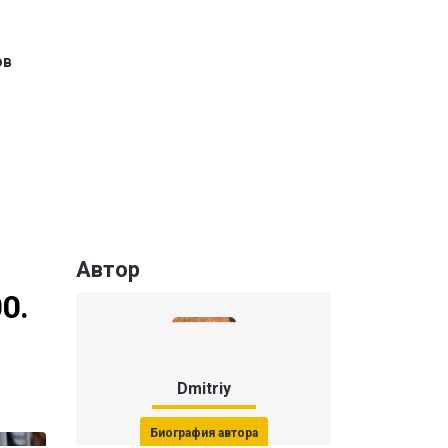
ов
Автор
0.
Dmitriy
Биография автора