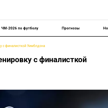
ЧМ-2026 по футболу
Прогнозы
Но
у с финалисткой Уимблдона
енировку с финалисткой