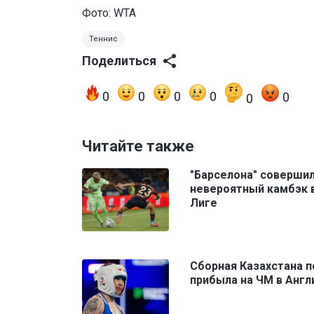
Фото: WTA
Теннис
Поделиться
0
0
0
0
0
0
Читайте также
"Барселона" соверши
невероятный камбэк 
Лиге
Сборная Казахстана п
прибыла на ЧМ в Анг