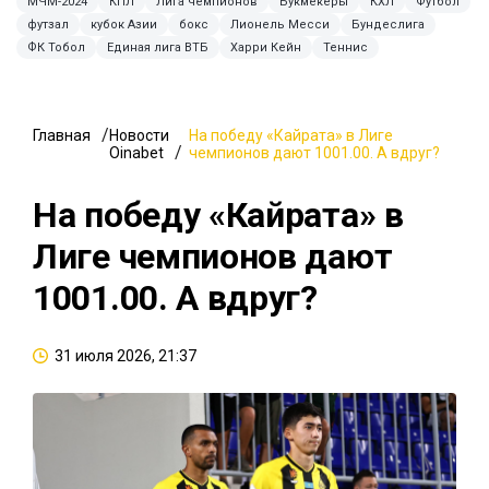
МЧМ-2024
КПЛ
Лига чемпионов
Букмекеры
КХЛ
Футбол
футзал
кубок Азии
бокс
Лионель Месси
Бундеслига
ФК Тобол
Единая лига ВТБ
Харри Кейн
Теннис
Главная
Новости
На победу «Кайрата» в Лиге
Oinabet
чемпионов дают 1001.00. А вдруг?
На победу «Кайрата» в
Лиге чемпионов дают
1001.00. А вдруг?
31 июля 2026, 21:37