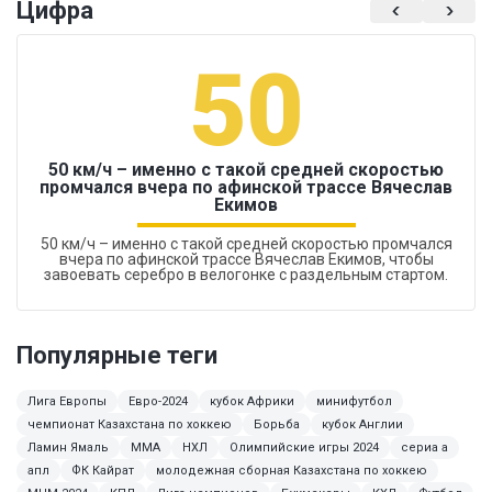
Цифра
50
50 км/ч – именно с такой средней скоростью
промчался вчера по афинской трассе Вячеслав
Екимов
50 км/ч – именно с такой средней скоростью промчался
вчера по афинской трассе Вячеслав Екимов, чтобы
завоевать серебро в велогонке с раздельным стартом.
Популярные теги
Лига Европы
Евро-2024
кубок Африки
минифутбол
чемпионат Казахстана по хоккею
Борьба
кубок Англии
Ламин Ямаль
ММА
НХЛ
Олимпийские игры 2024
сериа а
апл
ФК Кайрат
молодежная сборная Казахстана по хоккею