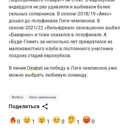
андердоги не раз удивляли и выбивали более
сильных соперников. В сезоне-2018/19 «Аякс»
дошёл до полуфинала Лиги чемпионов. В
сезоне-2021/22 «Вильярреал» сенсационно выбил
«Баварию» и тоже оказался в полуфинале. А
«Будё-Глимт» за несколько лет превратился из
малоизвестного клуба в постоянного участника
поздних стадий еврокубков.
В линии
Oinabet
на победу в Лиге чемпионов уже
можно выбрать любимую команду.
Футбол
Лига чемпионов
Поделиться
0
1
1
0
0
1