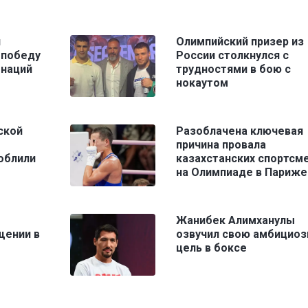
й
Олимпийский призер из
 победу
России столкнулся с
 наций
трудностями в бою с
нокаутом
ской
Разоблачена ключевая
причина провала
облили
казахстанских спортсм
на Олимпиаде в Париже
Жанибек Алимханулы
щении в
озвучил свою амбициоз
цель в боксе