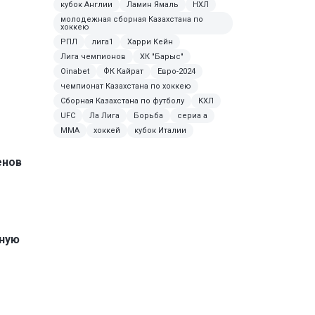
кубок Англии
Ламин Ямаль
НХЛ
молодежная сборная Казахстана по
хоккею
РПЛ
лига1
Харри Кейн
Лига чемпионов
ХК "Барыс"
Oinabet
ФК Кайрат
Евро-2024
чемпионат Казахстана по хоккею
Сборная Казахстана по футболу
КХЛ
UFC
Ла Лига
Борьба
сериа а
ММА
хоккей
кубок Италии
енов
ную