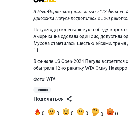
В Нью-Йорке завершился матч 1/2 финала U
Джессика Пегула встретилась с 52-й ракет
Пегула одержала волевую победу в трех сетах
Американка сделала один эйс, допустила о
Мухова отметилась шестью эйсами, тремя
11.
В финале US Open-2024 Пегула встретится с
обыграла 12-ю ракетку WTA Эмму Наварро со 
Фото: WTA
Теннис
Поделиться
0
0
0
0
0
0