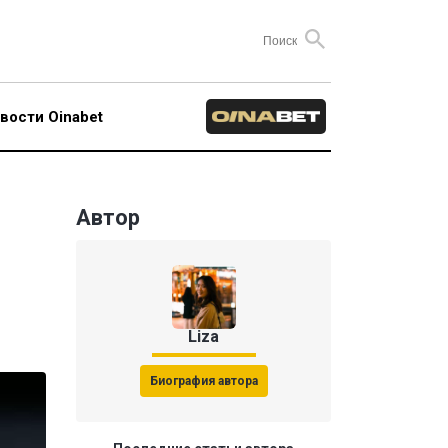
вости Oinabet
Автор
Liza
Биография автора