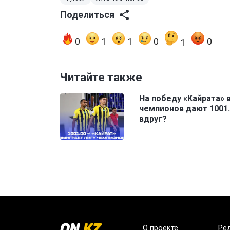
Поделиться
0
1
1
0
0
1
Читайте также
На победу «Кайрата» 
чемпионов дают 1001.
вдруг?
О проекте
Ре