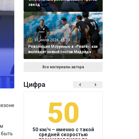
звезд
31 июля 2026, 15:23
Революция Моуринью в «Реале»: как
выглядит новый состав Мадрида
Все материалы автора
Цифра
50
1
сезоне
ам
50 км/ч – именно с такой
 быть
средней скоростью