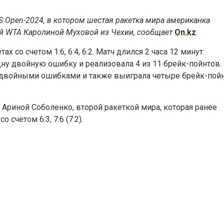
S Open-2024, в котором шестая ракетка мира американка
кой WTA Каролиной Муховой из Чехии, сообщает
On.kz
.
 со счетом 1:6, 6:4, 6:2. Матч длился 2 часа 12 минут.
дну двойную ошибку и реализовала 4 из 11 брейк-пойнтов.
 двойными ошибками и также выиграла четыре брейк-пойн
 Ариной Соболенко, второй ракеткой мира, которая ранее
счетом 6:3, 7:6 (7:2).