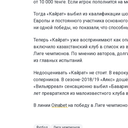
от 10 000 тенге. Если игрок пополнится н
Тогда «Кайрат» выбил из квалификации шо
Европы и постоянного участника основног
ни одной победы, но показали, что способн
Теперь «Кайрат» уже воспринимают как опа
включило казахстанский клуб в список из 
Лиге чемпионов. По мнению авторов, долг
из главных испытаний.
Недооценивать «Кайрат» не стоит. В еврок
соперников. В сезоне-2018/19 «Аякс» дошё
«Вильярреал» сенсационно выбил «Баварию
лет превратился из малоизвестного клуба 
В линии
Oinabet
на победу в Лиге чемпион
Футбол
Лига чемпионов