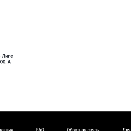
в Лиге
00. А
дакция
FAQ
Обратная связь
Для