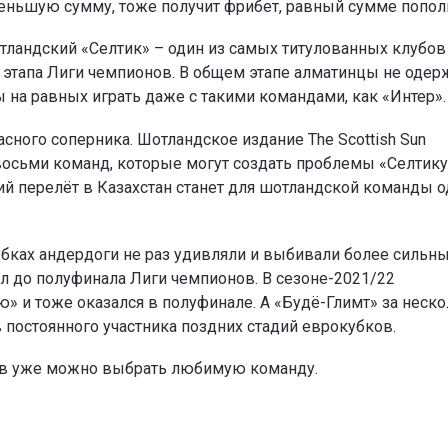
а меньшую сумму, тоже получит фрибет, равный сумме попол
тландский «Селтик» – один из самых титулованных клубов
о этапа Лиги чемпионов. В общем этапе алматинцы не одер
ы на равных играть даже с такими командами, как «Интер».
сного соперника. Шотландское издание The Scottish Sun
восьми команд, которые могут создать проблемы «Селтику
ий перелёт в Казахстан станет для шотландской команды 
убках андердоги не раз удивляли и выбивали более сильн
л до полуфинала Лиги чемпионов. В сезоне-2021/22
» и тоже оказался в полуфинале. А «Будё-Глимт» за неск
в постоянного участника поздних стадий еврокубков.
ов уже можно выбрать любимую команду.