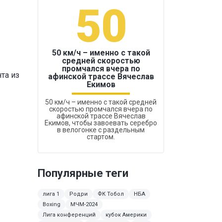
50
1
50 км/ч – именно с такой
средней скоростью
промчался вчера по
Бокс был узако
та из
афинской трассе Вячеслав
Екимов
50 км/ч – именно с такой средней
скоростью промчался вчера по
афинской трассе Вячеслав
Екимов, чтобы завоевать серебро
в велогонке с раздельным
стартом.
Популярные теги
лига 1
Родри
ФК Тобол
НБА
Boxing
МЧМ-2024
Лига конференций
кубок Америки