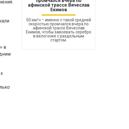
промчался вчера по
нения.
Бокс был узако
афинской трассе Вячеслав
Екимов
50 км/ч – именно с такой средней
жали
скоростью промчался вчера по
афинской трассе Вячеслав
Екимов, чтобы завоевать серебро
в велогонке с раздельным
стартом.
» в
одним
ых
олько