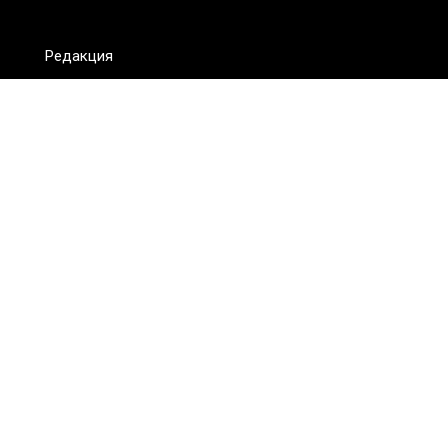
Редакция
FAQ
Обратная связь
Для СМИ
Пользовательское соглашение
Для лиц
старше 18 лет
Сетевое издание ON.KZ. Главный редактор: Алексей Тян.