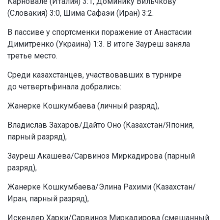
Карновале (Италия) 3:1, Доминику Вильчкову
(Словакия) 3:0, Шима Сафаэи (Иран) 3:2.
В пассиве у спортсменки поражение от Анастасии
Димитренко (Украина) 1:3. В итоге Зауреш заняла
третье место.
Среди казахстанцев, участвовавших в турнире
до четвертьфинала добрались:
Жанерке Кошкумбаева (личный разряд),
Владислав Захаров/Дайто Оно (Казахстан/Япония,
парный разряд),
Зауреш Акашева/Сарвиноз Миркадирова (парный
разряд),
Жанерке Кошкумбаева/Элина Рахими (Казахстан/
Иран, парный разряд),
Искендер Харки/Сарвиноз Миркадирова (смешанный