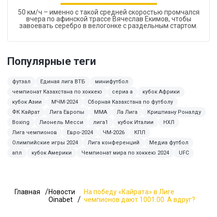
50 км/ч – именно с такой средней скоростью промчался
вчера по афинской трассе Вячеслав Екимов, чтобы
завоевать серебро в велогонке с раздельным стартом.
Популярные теги
футзал
Единая лига ВТБ
минифутбол
чемпионат Казахстана по хоккею
сериа а
кубок Африки
кубок Азии
МЧМ-2024
Сборная Казахстана по футболу
ФК Кайрат
Лига Европы
MMA
Ла Лига
Криштиану Роналду
Boxing
Лионель Месси
лига1
кубок Италии
НХЛ
Лига чемпионов
Евро-2024
ЧМ-2026
КПЛ
Олимпийские игры 2024
Лига конференций
Медиа футбол
апл
кубок Америки
Чемпионат мира по хоккею 2024
UFC
Главная
Новости
На победу «Кайрата» в Лиге
Oinabet
чемпионов дают 1001.00. А вдруг?