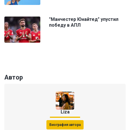
"Манчестер Юнайтед" упустил
победу в АПЛ
Автор
Liza
Биография автора