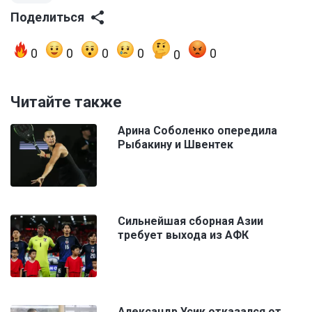
Поделиться
0
0
0
0
0
0
Читайте также
Арина Соболенко опередила
Рыбакину и Швентек
Сильнейшая сборная Азии
требует выхода из АФК
Александр Усик отказался от