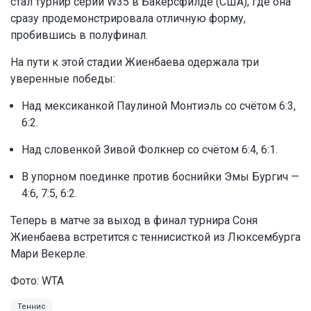
стал турнир серии W35 в Бакерсфилде (США), где она
сразу продемонстрировала отличную форму,
пробившись в полуфинал.
На пути к этой стадии Жиенбаева одержала три
уверенные победы:
Над мексиканкой Паулиной Монтиэль со счётом 6:3,
6:2.
Над словенкой Зивой Фолкнер со счётом 6:4, 6:1.
В упорном поединке против боснийки Эмы Бургич —
4:6, 7:5, 6:2.
Теперь в матче за выход в финал турнира Соня
Жиенбаева встретится с теннисисткой из Люксембурга
Мари Векерле.
Фото: WTA
Теннис