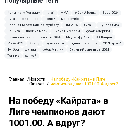
Популярные теги
Криштиану Роналду
лига1
ММА
кубок Африки
Евро-2024
Лига конференций
Родри
минифутбол
Сборная Казахстана по футболу
ЧМ-2026
лига 1
Бундеслига
Ла Лига
Ламин Ямаль
Лионель Месси
кубок Америки
Чемпионат мира по хоккею 2024
Медиа футбол
ФК Кайрат
МЧМ-2024
Boxing
Букмекеры
Единая лига ВТБ
ХК "Барыс"
Футбол
футзал
кубок Англии
Олимпийские игры 2024
Теннис
хоккей
Главная
Новости
На победу «Кайрата» в Лиге
Oinabet
чемпионов дают 1001.00. А вдруг?
На победу «Кайрата» в
Лиге чемпионов дают
1001.00. А вдруг?