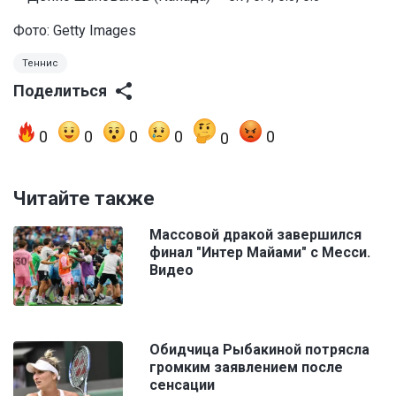
Фото: Getty Images
Теннис
Поделиться
0
0
0
0
0
0
Читайте также
Массовой дракой завершился
финал "Интер Майами" с Месси.
Видео
Обидчица Рыбакиной потрясла
громким заявлением после
сенсации