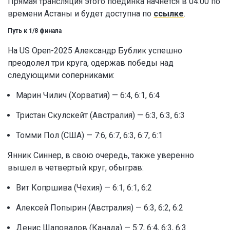
Прямая трансляция этого поединка начнется в 04:00 по
времени Астаны и будет доступна по
ссылке
.
Путь к 1/8 финала
На US Open-2025 Александр Бублик успешно
преодолел три круга, одержав победы над
следующими соперниками:
Марин Чилич (Хорватия) — 6:4, 6:1, 6:4
Тристан Скулскейт (Австралия) — 6:3, 6:3, 6:3
Томми Пол (США) — 7:6, 6:7, 6:3, 6:7, 6:1
Янник Синнер, в свою очередь, также уверенно
вышел в четвертый круг, обыграв:
Вит Копршива (Чехия) — 6:1, 6:1, 6:2
Алексей Попырин (Австралия) — 6:3, 6:2, 6:2
Денис Шаповалов (Канада) — 5:7, 6:4, 6:3, 6:3