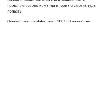
прошлом сезоне команда впервые смогла туда
попасть.
Oinabet
даёт коэффициент 1001.00 на победу
«Кайрата» в Лиге чемпионов и
предлагает новым
игрокам
фрибеты до 20 000 тенге
. Чтобы забрать
эту сумму, каждое из первых двух пополнений
счёта должны быть от 10 000 тенге. Если игрок
пополнится на меньшую сумму, тоже получит
фрибет, равный сумме пополнения.
Тогда «Кайрат» выбил из квалификации
шотландский «Селтик» – один из самых
титулованных клубов Европы и постоянного
участника основного этапа Лиги чемпионов. В
общем этапе алматинцы не одержали ни одной
победы, но показали, что способны на равных
играть даже с такими командами, как «Интер».