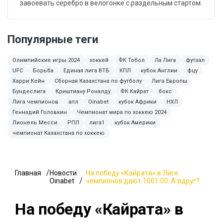
завоевать серебро в велогонке с раздельным стартом.
Популярные теги
Олимпийские игры 2024
хоккей
ФК Тобол
Ла Лига
футзал
UFC
Борьба
Единая лига ВТБ
КПЛ
кубок Англии
фцу
Харри Кейн
Сборная Казахстана по футболу
Лига Европы
Бундеслига
Криштиану Роналду
ФК Кайрат
бокс
Лига чемпионов
апл
Oinabet
кубок Африки
НХЛ
Геннадий Головкин
Чемпионат мира по хоккею 2024
Лионель Месси
РПЛ
лига1
кубок Америки
чемпионат Казахстана по хоккею
Главная
Новости
На победу «Кайрата» в Лиге
Oinabet
чемпионов дают 1001.00. А вдруг?
На победу «Кайрата» в