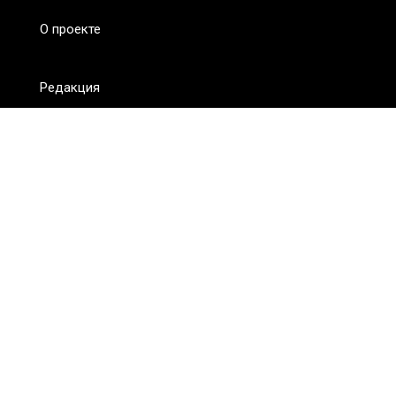
О проекте
Редакция
FAQ
Обратная связь
Для СМИ
Пользовательское соглашение