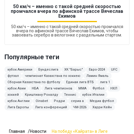
50 км/ч – именно с такой средней скоростью
промчался вчера по афинской трассе Вячеслав
Екимов
50 км/ч – именно с такой средней скоростью промчался
вчера по афинской трассе Вячеслав Екимов, чтобы
завоевать серебро в велогонке с раздельным стартом.
Популярные теги
кубок Америки
Бундеслига
ХК "Барыс"
Евро-2024
UFC
футзал
чемпионат Казахстана по хоккею
Ламин Ямаль
Сборная Казахстана по футболу
Единая лига ВТБ
лига 1
кубок Азии
НБА
Лига чемпионов
ММА
Футбол
НХЛ
хоккей
Криштиану Роналду
Теннис
кубок Италии
кубок Англии
Oinabet
Родри
сериа а
Медиа футбол
Лига Европы
Лига конференций
ЧМ-2026
Харри Кейн
Главная
Новости
На победу «Кайрата» в Лиге