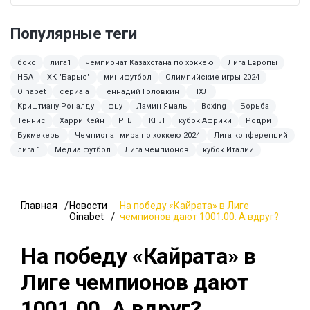
Популярные теги
бокс
лига1
чемпионат Казахстана по хоккею
Лига Европы
НБА
ХК "Барыс"
минифутбол
Олимпийские игры 2024
Oinabet
сериа а
Геннадий Головкин
НХЛ
Криштиану Роналду
фцу
Ламин Ямаль
Boxing
Борьба
Теннис
Харри Кейн
РПЛ
КПЛ
кубок Африки
Родри
Букмекеры
Чемпионат мира по хоккею 2024
Лига конференций
лига 1
Медиа футбол
Лига чемпионов
кубок Италии
Главная
Новости
На победу «Кайрата» в Лиге
Oinabet
чемпионов дают 1001.00. А вдруг?
На победу «Кайрата» в
Лиге чемпионов дают
1001.00. А вдруг?