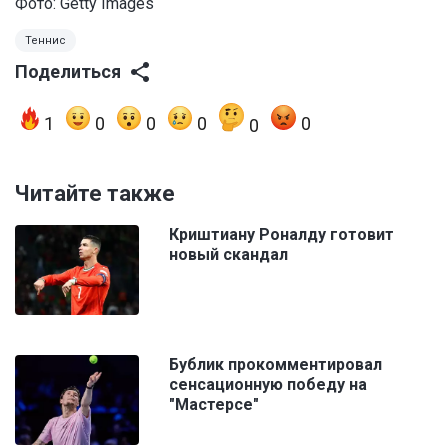
Фото: Getty Images
Теннис
Поделиться
1
0
0
0
0
0
Читайте также
Криштиану Роналду готовит
новый скандал
Бублик прокомментировал
сенсационную победу на
"Мастерсе"