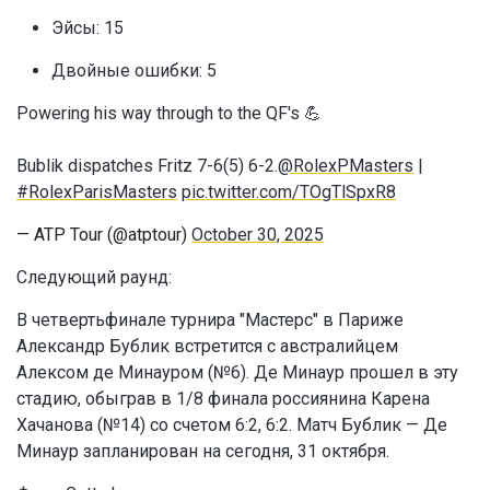
Эйсы: 15
Двойные ошибки: 5
Powering his way through to the QF's 💪
Bublik dispatches Fritz 7-6(5) 6-2.
@RolexPMasters
|
#RolexParisMasters
pic.twitter.com/TOgTlSpxR8
— ATP Tour (@atptour)
October 30, 2025
Следующий раунд:
В четвертьфинале турнира "Мастерс" в Париже
Александр Бублик встретится с австралийцем
Алексом де Минауром (№6). Де Минаур прошел в эту
стадию, обыграв в 1/8 финала россиянина Карена
Хачанова (№14) со счетом 6:2, 6:2. Матч Бублик — Де
Минаур запланирован на сегодня, 31 октября.