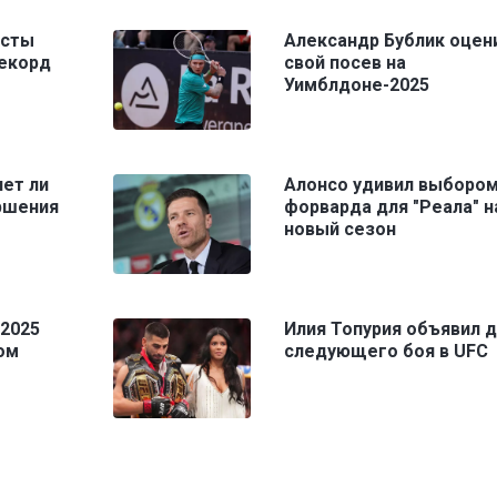
исты
Александр Бублик оцен
рекорд
свой посев на
Уимблдоне-2025
нет ли
Алонсо удивил выборо
ршения
форварда для "Реала" н
новый сезон
-2025
Илия Топурия объявил д
ом
следующего боя в UFC