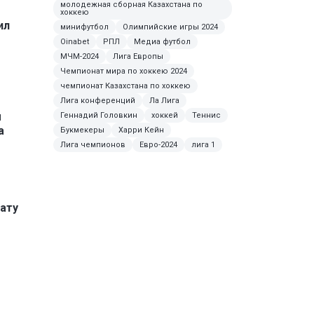
молодежная сборная Казахстана по
хоккею
ил
минифутбол
Олимпийские игры 2024
Oinabet
РПЛ
Медиа футбол
МЧМ-2024
Лига Европы
Чемпионат мира по хоккею 2024
чемпионат Казахстана по хоккею
Лига конференций
Ла Лига
м
Геннадий Головкин
хоккей
Теннис
а
Букмекеры
Харри Кейн
Лига чемпионов
Евро-2024
лига 1
ату