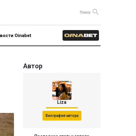
вости Oinabet
Автор
Liza
Биография автора