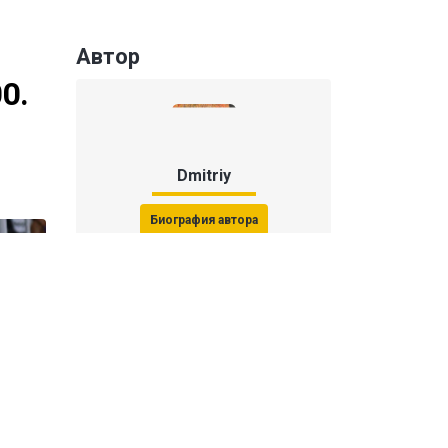
Автор
0.
Dmitriy
Биография автора
Последние статьи автора
31 июля 2026, 15:51
Последствия финала ЧМ-2026:
ФИФА начала расследование против
звезд