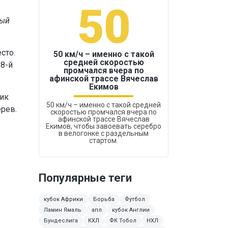
50
1
ный
сто.
50 км/ч – именно с такой
средней скоростью
98-й
промчался вчера по
Бокс был узако
афинской трассе Вячеслав
Екимов
ник
50 км/ч – именно с такой средней
ерев.
скоростью промчался вчера по
афинской трассе Вячеслав
Екимов, чтобы завоевать серебро
в велогонке с раздельным
стартом.
Популярные теги
кубок Африки
Борьба
Футбол
Ламин Ямаль
апл
кубок Англии
Бундеслига
КХЛ
ФК Тобол
НХЛ