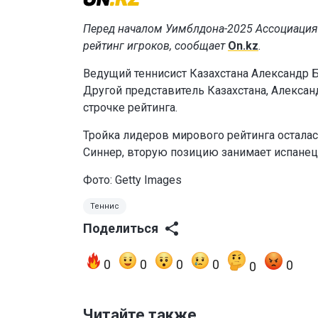
Перед началом Уимблдона-2025 Ассоциация
рейтинг игроков, сообщает
On.kz
.
Ведущий теннисист Казахстана Александр Бу
Другой представитель Казахстана, Алексан
строчке рейтинга.
Тройка лидеров мирового рейтинга остала
Синнер, вторую позицию занимает испанец 
Фото: Getty Images
Теннис
Поделиться
0
0
0
0
0
0
Читайте также