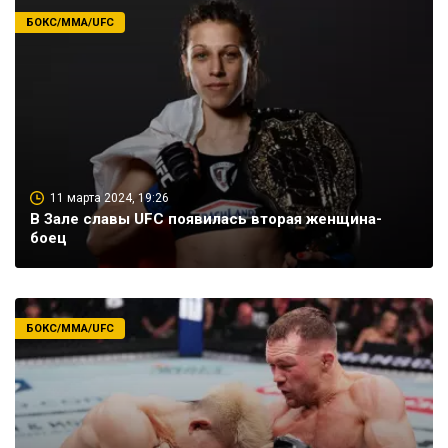
БОКС/ММА/UFC
11 марта 2024, 19:26
В Зале славы UFC появилась вторая женщина-
боец
БОКС/ММА/UFC