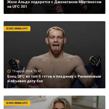
Жозе Альдо подерется с Джонатаном Мартинесом
на UFC 301
БОКС/ММА/UFC
19 марта 2024, 15:47
Боец UFC из топ-5 готов к поединку с Рахмоновым
и объявил дату боя
БОКС/ММА/UFC