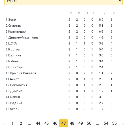
И
В
Н
П
+/-
О
1 Зенит
2
2
0
0
8-0
6
2 Спартак
2
2
0
0
5-1
6
3 Краснодар
2
2
0
0
6-3
6
4 Динамо-Махачкала
2
2
0
0
4-2
6
5 ЦСКА
2
1
1
0
3-2
4
6 Ростов
2
1
0
1
5-4
3
7 Балтика
2
1
0
1
3-3
3
8 Рубин
2
1
0
1
3-4
3
9 Оренбург
2
1
0
1
2-4
3
10 Крылья Советов
2
0
2
0
1-1
2
11 Ахмат
2
0
1
1
2-3
1
12 Локомотив
2
0
1
1
2-3
1
13 Динамо
2
0
1
1
1-2
1
14 Факел
2
0
0
2
3-5
0
15 Родина
2
0
0
2
2-7
0
16 Акрон
2
0
0
2
1-7
0
‹
1
2
...
44
45
46
47
48
49
50
...
54
55
›