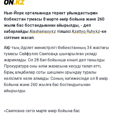
Нью-Йорк орталығында теракт ұйымдастырған
Өзбекстан тумасы 8 мәрте өмір бойына және 260
жылға бас бостандығынан айырылды, - деп
хабарлайды
Alashainasy.kz
тілшісі
Azattyq Ruhy.kz
-ке
сілтеме жасап.
АҚШ-тың Әділет министрлігі Өзбекстанның 34 жастағы
тумасы Сайфулло Саиповқа шығарылған үкімді
жариялады. Ол 28 бап бойынша кінәлі деп танылды.
Прокуратура оны өлім жазасына кесуді талап етті,
бірақ алқабилер соты шешімін орындау туралы
келісімге келе алмады. Соның нәтижесінде ол 8 өмір
бойына және 260 жылға бас бостандығынан
айырылды.
«Саиповке сегіз мәрте өмір бойына бас