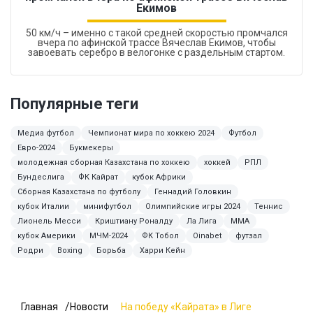
Екимов
50 км/ч – именно с такой средней скоростью промчался
вчера по афинской трассе Вячеслав Екимов, чтобы
завоевать серебро в велогонке с раздельным стартом.
Популярные теги
Медиа футбол
Чемпионат мира по хоккею 2024
Футбол
Евро-2024
Букмекеры
молодежная сборная Казахстана по хоккею
хоккей
РПЛ
Бундеслига
ФК Кайрат
кубок Африки
Сборная Казахстана по футболу
Геннадий Головкин
кубок Италии
минифутбол
Олимпийские игры 2024
Теннис
Лионель Месси
Криштиану Роналду
Ла Лига
ММА
кубок Америки
МЧМ-2024
ФК Тобол
Oinabet
футзал
Родри
Boxing
Борьба
Харри Кейн
Главная
Новости
На победу «Кайрата» в Лиге