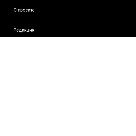
О проекте
Редакция
FAQ
Обратная связь
Для СМИ
Пользовательское соглашение