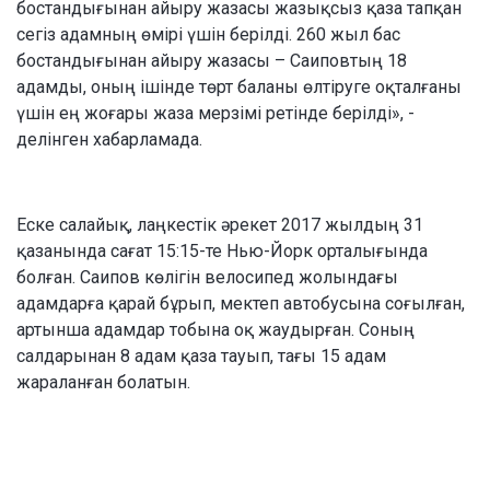
бостандығынан айыру жазасы жазықсыз қаза тапқан
сегіз адамның өмірі үшін берілді. 260 жыл бас
бостандығынан айыру жазасы – Саиповтың 18
адамды, оның ішінде төрт баланы өлтіруге оқталғаны
үшін ең жоғары жаза мерзімі ретінде берілді», -
делінген хабарламада.
Еске салайық, лаңкестік әрекет 2017 жылдың 31
қазанында сағат 15:15-те Нью-Йорк орталығында
болған. Саипов көлігін велосипед жолындағы
адамдарға қарай бұрып, мектеп автобусына соғылған,
артынша адамдар тобына оқ жаудырған. Соның
салдарынан 8 адам қаза тауып, тағы 15 адам
жараланған болатын.