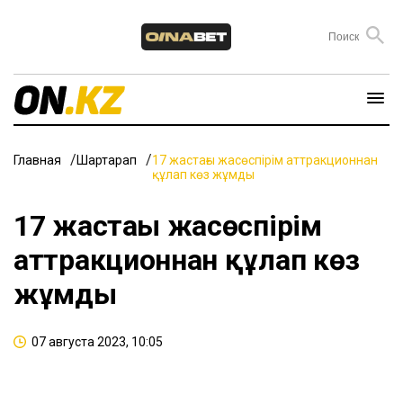
Главная
Шартарап
17 жастағы жасөспірім аттракционнан
құлап көз жұмды
17 жастағы жасөспірім
аттракционнан құлап көз
жұмды
07 августа 2023, 10:05