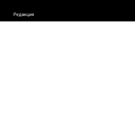
Редакция
FAQ
Обратная связь
Для СМИ
Пользовательское соглашение
Для лиц
старше 18 лет
Сетевое издание ON.KZ. Главный редактор: Алексей Тян.