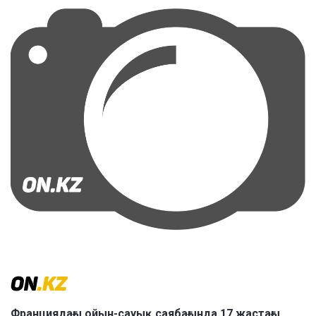
Франциядағы ойын-сауық саябағында 17 жастағы