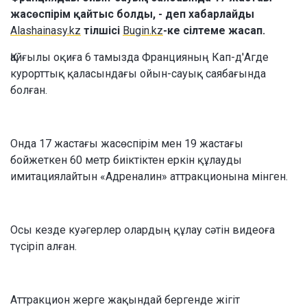
жасөспірім қайтыс болды, - деп хабарлайды
Alashainasy.kz
тілшісі
Вugin.kz
-ке сілтеме жасап.
Қайғылы оқиға 6 тамызда Францияның Кап-д'Агде
курорттық қаласындағы ойын-сауық саябағында
болған.
Онда 17 жастағы жасөспірім мен 19 жастағы
бойжеткен 60 метр биіктіктен еркін құлауды
имитациялайтын «Адреналин» аттракционына мінген.
Осы кезде куәгерлер олардың құлау сәтін видеоға
түсіріп алған.
Аттракцион жерге жақындай бергенде жігіт