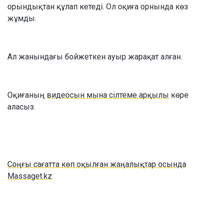
орындықтан құлап кетеді. Ол оқиға орнында көз
жұмды.
Ал жанындағы бойжеткен ауыр жарақат алған.
Оқиғаның
видеосын мына сілтеме арқылы
көре
аласыз.
Соңғы сағатта көп оқылған жаңалықтар осында
Massaget.kz