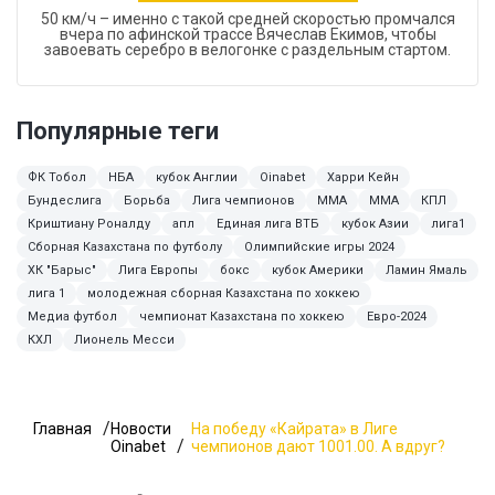
50 км/ч – именно с такой средней скоростью промчался
вчера по афинской трассе Вячеслав Екимов, чтобы
завоевать серебро в велогонке с раздельным стартом.
Популярные теги
ФК Тобол
НБА
кубок Англии
Oinabet
Харри Кейн
Бундеслига
Борьба
Лига чемпионов
MMA
ММА
КПЛ
Криштиану Роналду
апл
Единая лига ВТБ
кубок Азии
лига1
Сборная Казахстана по футболу
Олимпийские игры 2024
ХК "Барыс"
Лига Европы
бокс
кубок Америки
Ламин Ямаль
лига 1
молодежная сборная Казахстана по хоккею
Медиа футбол
чемпионат Казахстана по хоккею
Евро-2024
КХЛ
Лионель Месси
Главная
Новости
На победу «Кайрата» в Лиге
Oinabet
чемпионов дают 1001.00. А вдруг?