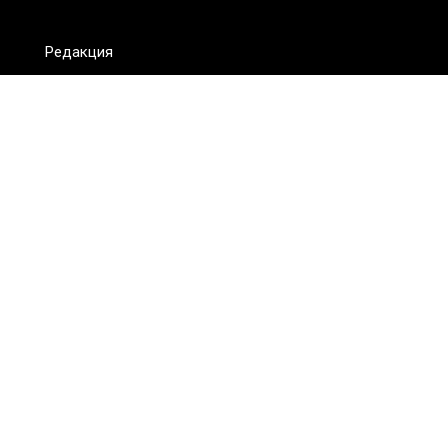
Редакция
FAQ
Обратная связь
Для СМИ
Пользовательское соглашение
Для лиц
старше 18 лет
Сетевое издание ON.KZ. Главный редактор: Алексей Тян.