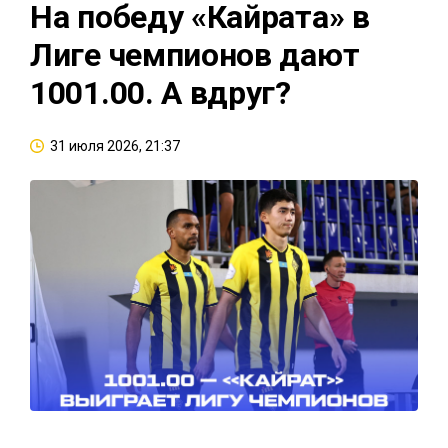
На победу «Кайрата» в
Лиге чемпионов дают
1001.00. А вдруг?
31 июля 2026, 21:37