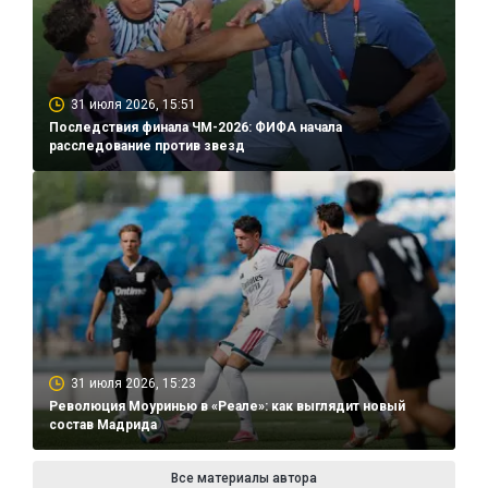
31 июля 2026, 15:51
Последствия финала ЧМ-2026: ФИФА начала
расследование против звезд
31 июля 2026, 15:23
Революция Моуринью в «Реале»: как выглядит новый
состав Мадрида
Все материалы автора