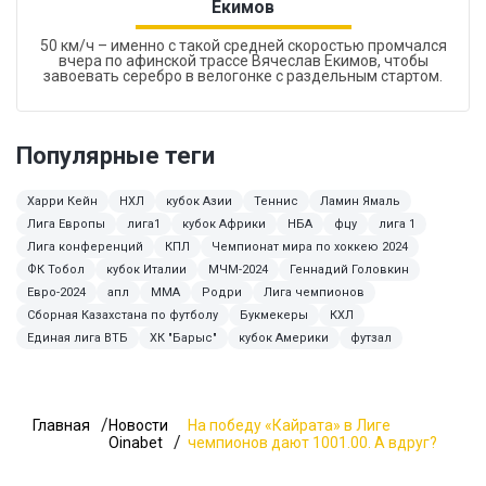
Екимов
50 км/ч – именно с такой средней скоростью промчался
вчера по афинской трассе Вячеслав Екимов, чтобы
завоевать серебро в велогонке с раздельным стартом.
Популярные теги
Харри Кейн
НХЛ
кубок Азии
Теннис
Ламин Ямаль
Лига Европы
лига1
кубок Африки
НБА
фцу
лига 1
Лига конференций
КПЛ
Чемпионат мира по хоккею 2024
ФК Тобол
кубок Италии
МЧМ-2024
Геннадий Головкин
Евро-2024
апл
MMA
Родри
Лига чемпионов
Сборная Казахстана по футболу
Букмекеры
КХЛ
Единая лига ВТБ
ХК "Барыс"
кубок Америки
футзал
Главная
Новости
На победу «Кайрата» в Лиге
Oinabet
чемпионов дают 1001.00. А вдруг?