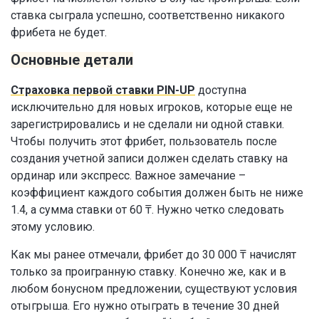
ставка сыграла успешно, соответственно никакого
фрибета не будет.
Основные детали
Страховка первой ставки PIN-UP
доступна
исключительно для новых игроков, которые еще не
зарегистрировались и не сделали ни одной ставки.
Чтобы получить этот фрибет, пользователь после
создания учетной записи должен сделать ставку на
ординар или экспресс. Важное замечание –
коэффициент каждого события должен быть не ниже
1.4, а сумма ставки от 60 ₸. Нужно четко следовать
этому условию.
Как мы ранее отмечали, фрибет до 30 000 ₸ начислят
только за проигранную ставку. Конечно же, как и в
любом бонусном предложении, существуют условия
отыгрыша. Его нужно отыграть в течение 30 дней