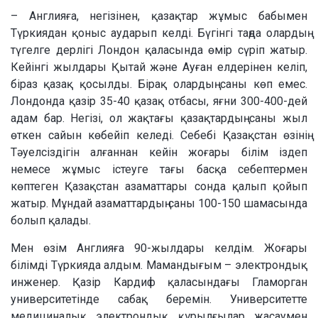
– Англияға, негізінен, қазақтар жұмыс бабымен
Түркиядан қоныс аударып келді. Бүгінгі таңда олардың
түгелге дерлігі Лондон қаласында өмір сүріп жатыр.
Кейінгі жылдары Қытай және Ауған елдерінен келіп,
біраз қазақ қосылды. Бірақ олардың саны көп емес.
Лондонда қазір 35-40 қазақ отбасы, яғни 300-400-дей
адам бар. Негізі, ол жақтағы қазақтардың саны жыл
өткен сайын көбейіп келеді. Себебі Қазақстан өзінің
Тәуелсіздігін алғаннан кейін жоғары білім іздеп
немесе жұмыс істеуге тағы басқа себептермен
көптеген Қазақстан азаматтары сонда қалып қойып
жатыр. Мұндай азаматтардың саны 100-150 шамасында
болып қалады.
Мен өзім Англияға 90-жылдары келдім. Жоғары
білімді Түркияда алдым. Мамандығым – электрондық
инженер. Қазір Кардиф қаласындағы Гламорган
университетінде сабақ беремін. Университетте
медициналық электрондық құрылғылар жасаумен