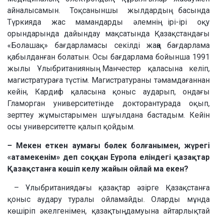
айналысамын. Тоқсаныншы жылдардың басында
Түркияда жас мамандарды әлемнің ірі-ірі оқу
орындарында дайындау мақсатында Қазақстандағы
«Болашақ» бағдарламасы секілді жаңа бағдарлама
қабылданған болатын. Осы бағдарлама бойынша 1991
жылы Ұлыбританияның Манчестер қаласына келіп,
магистратураға түстім. Магистратураны тәмамдағаннан
кейін, Кардиф қаласына қоныс аударып, ондағы
Гламорган университетінде докторантурада оқып,
зерттеу жұмыстарымен шұғылдана бастадым. Кейін
осы университетте қалып қойдым.
– Мекен еткен аумағы бөлек болғанымен, жүрегі
«атамекенім» деп соққан Еуропа еліндегі қазақтар
Қазақстанға көшіп келу жайын ойлай ма екен?
– Ұлыбританиядағы қазақтар әзірге Қазақстанға
қоныс аудару туралы ойламайды. Оларды мұнда
көшіріп әкелгенімен, қазақтың дамуына айтарлықтай