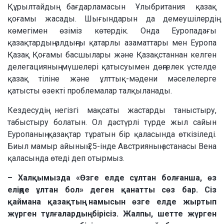
Құрылтайдың бағдарламасын Ұлыбритания қазақ
қоғамы жасады. Шығындарын да демеушілердің
көмегімен өзіміз көтердік. Онда Еуропадағы
қазақтардың алдыңғы қатарлы азаматтары мен Еуропа
Қазақ Қоғамы басшылары және Қазақстаннан келген
делегацияның мүшелері қатысуымен дөңгелек үстелде
қазақ тіліне және ұлттық-мәдени мәселелерге
қатысты өзекті проблемалар талқыланады.
Кездесудің негізгі мақсаты жастарды таныстыру,
табыстыру болатын. Ол дәстүрлі түрде жыл сайын
Еуропаның қазақтар тұратын бір қаласында өткізіледі.
Биыл мамыр айының 25-інде Австрияның астанасы Вена
қаласында өтеді деп отырмыз.
– Халқымызда «Өзге елде сұлтан болғанша, өз
еліңде ұлтан бол» деген қанатты сөз бар. Сіз
қаймана қазақтың намысын өзге елде жыртып
жүрген тұлғалардың бірісіз. Жалпы, шетте жүрген