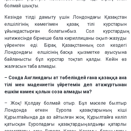
болмай шықты.
Кезінде тілді дамыту үшін Лондондағы Қазақстан
елшілігінің көмегімен қазақ тілі курстарын
ұйымдастырған болатынбыз. Сол курстардың
нәтижесінде бірнеше бала кириллицаны оқып-жазуды
үйренген еді. Бірақ Қазақстанның сол кездегі
Лондондағы елшісінің басқа қызметке ауысуына
байланысты бұл курстар тоқтап қалды. Кейін өз
жалғасын таба алмады.
– Сонда Англиядағы ат төбеліндей ғана қазаққа ана
тілі мен мәдениетін үйретемін деп атажұртынан
ешкім көмек қолын соза алмады ма?
– Жоқ! Қолдау болмай отыр. Бұл мәселе былтыр
Лондонда өткен Еуропа қазақтарының кіші
Құрылтайында да аз айтылған жоқ. Құрылтайға келіп
қатысқан Еуропадағы қазақтардың алдыңғы қатарлы