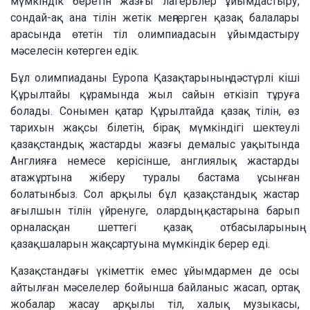
мүмкіндік беретін жазғы лагерьлер ұйымдастыру,
сондай-ақ ана тілін жетік меңгерген қазақ балалары
арасында өтетін тіл олимпиадасын ұйымдастыру
мәселесін көтерген едік.
Бұл олимпиаданы Еуропа Қазақтарының дәстүрлі кіші
Құрылтайы құрамында жыл сайын өткізіп тұруға
болады. Сонымен қатар Құрылтайда қазақ тілін, өз
тарихын жақсы білетін, бірақ мүмкіндігі шектеулі
қазақстандық жастарды жазғы демалыс уақытында
Англияға немесе керісінше, англиялық жастарды
атажұртына жіберу туралы бастама ұсынған
болатынбыз. Сол арқылы бұл қазақстандық жастар
ағылшын тілін үйренуге, олардың қастарына барып
орналасқан шеттегі қазақ отбасыларының
қазақшаларын жақсартуына мүмкіндік берер еді.
Қазақстандағы үкіметтік емес ұйымдармен де осы
айтылған мәселелер бойынша байланыс жасап, ортақ
жобалар жасау арқылы тіл, халық музыкасы,