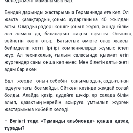
менеджмент маманымыз бар.
Бұндай дарынды жастарымыз Германияда өте көп. Ол
жақта қазақтардың қоныс аударғанына 40 жылдан
асты. Олардың өздері көшіп-қонып жүріп, жөнді білім
ала алмаса да, балаларын жақсы оқытты. Осының
зейнетін көріп отыр. Батыстық өмірге олар жақсы
бейімделіп кетті. Ірі-ірі компанияларда жұмыс істеп
жүр. Ал техникалық ғылым саласында қызмет етіп
жүргендер саны онша көп емес. Мен білетін алты-жеті
адам бар екен.
Бұл жерде оның себебін санымыздың аздығынан
іздеуге тағы болмайды. Өйткені кезінде жағдай солай
болды. Алайда қазір, құдайға шүкір, әр салада білім
алып, қазақтың мерейін асыруға ұмтылып жүрген
жастарымыз көбейіп келеді.
– Бүгінгі таңда «Тұманды альбионда» қанша қазақ
тұрады?