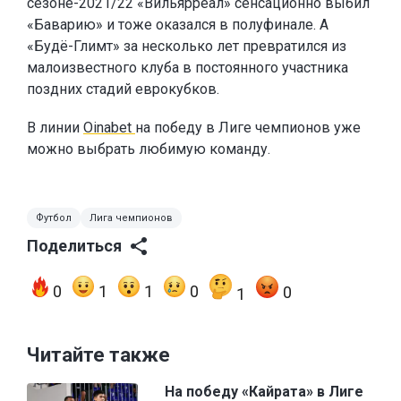
сезоне-2021/22 «Вильярреал» сенсационно выбил
«Баварию» и тоже оказался в полуфинале. А
«Будё-Глимт» за несколько лет превратился из
малоизвестного клуба в постоянного участника
поздних стадий еврокубков.
В линии
Oinabet
на победу в Лиге чемпионов уже
можно выбрать любимую команду.
Футбол
Лига чемпионов
Поделиться
0
1
1
0
0
1
Читайте также
На победу «Кайрата» в Лиге