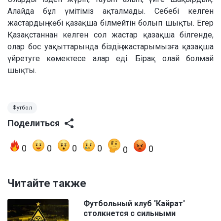
Алайда бұл үмітіміз ақталмады. Себебі келген
жастардың көбі қазақша білмейтін болып шықты. Егер
Қазақстаннан келген сол жастар қазақша білгенде,
олар бос уақыттарында біздің жастарымызға қазақша
үйретуге көмектесе алар еді. Бірақ олай болмай
шықты.
Футбол
Поделиться
0
0
0
0
0
0
Читайте также
Футбольный клуб 'Кайрат'
столкнется с сильными