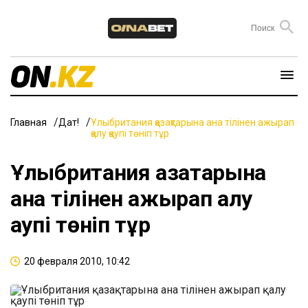
Главная
Дат!
Ұлыбритания қазақтарына ана тілінен ажырап
қалу қаупі төніп тұр
Ұлыбритания қазақтарына
ана тілінен ажырап қалу
қаупі төніп тұр
20 февраля 2010, 10:42