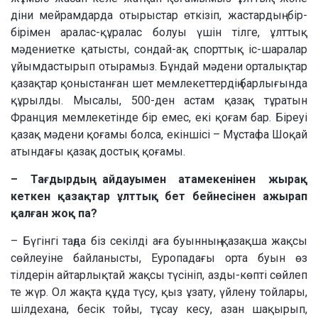
діни мейрамдарда отырыстар өткізіп, жастардың бір-
бірімен аралас-құралас болуы үшін тілге, ұлттық
мәдениетке қатысты, сондай-ақ спорттық іс-шаралар
ұйымдастырып отырамыз. Бұндай мәдени орталықтар
қазақтар қоныстанған шет мемлекеттердің барлығында
құрылды. Мысалы, 500-ден астам қазақ тұратын
Франция мемлекетінде бір емес, екі қоғам бар. Біреуі
қазақ мәдени қоғамы болса, екіншісі – Мұстафа Шоқай
атындағы қазақ достық қоғамы.
– Тағдырдың айдауымен атамекенінен жырақ
кеткен қазақтар ұлттық бет бейнесінен ажырап
қалған жоқ па?
– Бүгінгі таңда біз секілді аға буынның қазақша жақсы
сөйлеуіне байланысты, Еуропадағы орта буын өз
тілдерін айтарлықтай жақсы түсініп, азды-көпті сөйлеп
те жүр. Ол жақта құда түсу, қыз ұзату, үйлену тойлары,
шілдехана, бесік тойы, тұсау кесу, азан шақырып,