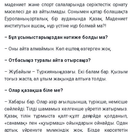
мәдениет және спорт салаларында серіктестік орнату
мәселесі де аз айтылмады. Сонымен қатар болашақта
Еуропаның орталық бір ауданында Қазақ Мәдениет
институтын ашсақ, нұр үстіне нұр болмай ма?!
– Бұл ұсыныстарыңыздан нәтиже болды ма?
– Оны айта алмаймын. Көп ештеңе өзгерген жоқ.
– Отбасыңыз туралы айта отырсаңыз?
– Жұбайым – Түркияның қазағы. Екі балам бар. Қызым
тоғыз жаста, ал ұлым жақында алтыға толды.
– Олар қазақша біле ме?
– Хабары бар. Олар әзір ағылшынша, түрікше, немісше
сөйлейді. Тілді шамамыз келгенше үйретіп жатырмыз.
Қазақ тілін тұрмыста қалт-құлт деңгейде қолданып,
«санамақ» пен «қуырмаш» ойындарын ойнайды. Одан
артық үйренуге мүмкіндік жоқ. Бізде көрсететін