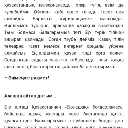
қазақстандық телеарналарды олар түгіл, өзім де
түсінбеймін. Өйткені көбі орыс тілінде. Газет оқи
алмайды. Барлығы кириллицамен жазылады.
Әйеліммен түрікше, арасында қазақша сөйлесемін.
Тым болмаса балаларымыз тегі бір түрік тілінен
ажырап қалмады. Соған тәубе дейміз. Қазақ тілін
телеарна, газет немесе интернет арқылы үйрене
алмайсыз. Ең алдымен, қазақ тілді орта қажет.
Сондықтан алдағы уақытта отбасымды осы жаққа
алып келіп, біраз көрсетіп қайтсам ба деп отырмын.
– Әңгімеңізге рақмет!
Алашқа айтар датым...
Біз алғаш Қазақстаннан «Болашақ» бағдарламасы
бойынша қазақ жастары келе бастағанда қатты
қуанған едік. Балаларымыз тіл үйренетін болды деп.
Оларды іздеп жүріп, тауып алып, үйге шақырдық.