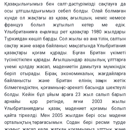
Қазақылығымыз бен салт-дәстүрімізді сақтауға да
осы ұлтшылдығымыз себеп болды. Олай болмаған
күнде ол жақтағы аз қазақ ағылшын, неміс немесе
француз болып жұтылып кетер ме едік.
Ұлыбританияға ең алғаш рет қазақтар 1980 жылдары
Түркиядан көшіп барды. Сол жылы өз ана тілін, салтын
сақтау және өзара байланыс мақсатында Ұлыбритания
қазақтары қоғам құрады. Бұған Британ үкіметі
түсіністікпен қарады. Ағылшындар азшылық ұлттарға
үнемі қолдау жасап, мәдениетін дамытуға мүмкіндік
беріп отырады. Бірақ экономикалық жағдайларға
байланысты және Британ елінің заңын жетік
білмегендіктен, қоғамның іс-әрекеті басында шектеулі
болды. Кейін бұл ұйым араға 23 жыл салып барып
арнайы қор ретінде, яғни 2003 жылы
Ұлыбританиядағы қазақ мәдениет қоғамы болып
қайта тіркелді. Мен 2005 жылдан бері осы мәдени
орталықтың төрағасымын. Содан бері ресми түрде
жұмыс жасап келе жатқан қоғамымыз ұлттық және