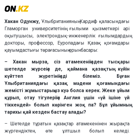
Хакан Одунжу,
Ұлыбританияның Кардиф қаласындағы
Гламорган университетінің ғылыми қызметкері әрі
оқытушысы, электрондық-инженерлік ғылымдардың
докторы, профессор, Еуропадағы Қазақ қоғамдары
қауымдастығы төрағасының орынбасары:
– Хакан мырза, сіз атамекеніңізден тысқары
шетелде жүрсеңіз де, қаймана қазақтың күйін
күйттеп жүретініңізді білеміз. Бұған
Ұлыбританиядағы қазақ мәдени қоғамындағы
жемісті жұмыстарыңыз куә болса керек. Жеке ұйым
құрып, отау тігулеріңіз Англия үшін «үй ішіне үй
тіккендей» болып көрінген жоқ па? Бұл ұйымның
тарихы қай кезден бастау алады?
– Шетелде тұратын қазақтар атамекенінен жырақта
жүргендіктен, өте ұлтшыл болып келеді.