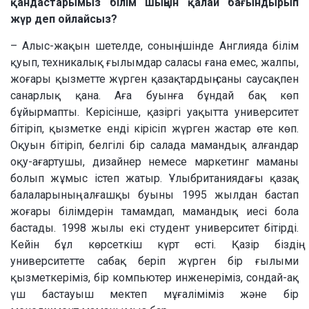
қандастарымыз білім шыңын қалай бағындырып
жүр деп ойлайсыз?
– Алыс-жақын шетелде, соның ішінде Англияда білім
қуып, техникалық ғылымдар саласы ғана емес, жалпы,
жоғары қызметте жүрген қазақтардың саны саусақпен
санарлық қана. Аға буынға бұндай бақ көп
бұйырмапты. Керісінше, қазіргі уақытта университет
бітіріп, қызметке енді кірісіп жүрген жастар өте көп.
Оқуын бітіріп, белгілі бір салада мамандық алғандар
оқу-ағартушы, дизайнер немесе маркетинг маманы
болып жұмыс істеп жатыр. Ұлыбританиядағы қазақ
балаларының алғашқы буыны 1995 жылдан бастап
жоғары білімдерін тамамдап, мамандық иесі бола
бастады. 1998 жылы екі студент университет бітірді.
Кейін бұл көрсеткіш күрт өсті. Қазір біздің
университетте сабақ беріп жүрген бір ғылыми
қызметкеріміз, бір компьютер инженеріміз, сондай-ақ
үш бастауыш мектеп мұғаліміміз және бір