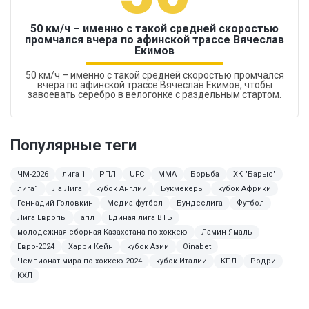
50 км/ч – именно с такой средней скоростью
промчался вчера по афинской трассе Вячеслав
Екимов
50 км/ч – именно с такой средней скоростью промчался
вчера по афинской трассе Вячеслав Екимов, чтобы
завоевать серебро в велогонке с раздельным стартом.
Популярные теги
ЧМ-2026
лига 1
РПЛ
UFC
MMA
Борьба
ХК "Барыс"
лига1
Ла Лига
кубок Англии
Букмекеры
кубок Африки
Геннадий Головкин
Медиа футбол
Бундеслига
Футбол
Лига Европы
апл
Единая лига ВТБ
молодежная сборная Казахстана по хоккею
Ламин Ямаль
Евро-2024
Харри Кейн
кубок Азии
Oinabet
Чемпионат мира по хоккею 2024
кубок Италии
КПЛ
Родри
КХЛ