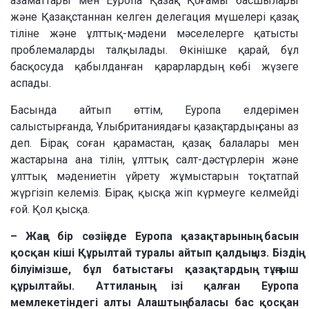
азаматтары мен Еуропа Қазақ Қоғамы басшылары
және Қазақстаннан келген делегация мүшелері қазақ
тіліне және ұлттық-мәдени мәселелерге қатысты
проблемаларды талқылады. Өкінішке қарай, бұл
басқосуда қабылданған қарарлардың көбі жүзеге
аспады.
Басында айтып өттім, Еуропа елдерімен
салыстырғанда, Ұлыбританиядағы қазақтардың саны аз
деп. Бірақ соған қарамастан, қазақ балалары мен
жастарына ана тілін, ұлттық салт-дәстүрлерін және
ұлттық мәдениетін үйрету жұмыстарын тоқтатпай
жүргізіп келеміз. Бірақ қысқа жіп күрмеуге келмейді
ғой. Қол қысқа.
– Жаңа бір сөзіңізде Еуропа қазақтарының басын
қосқан кіші Құрылтай туралы айтып қалдыңыз. Біздің
білуімізше, бұл батыстағы қазақтардың тұңғыш
құрылтайы. Аттиланың ізі қалған Еуропа
мемлекетіндегі алты Алаштың баласы бас қосқан