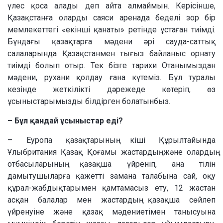
үлес қоса алады деп айта алмаймын. Керісінше,
Қазақстанға оларды саяси аренада беделі зор бір
мемлекеттегі «екінші қанаты» ретінде ұстаған тиімді.
Бұндағы қазақтарға мәдени әрі сауда-саттық
салаларында Қазақстанмен тығыз байланыс орнату
тиімді болып отыр. Тек бізге тарихи Отанымыздан
мәдени, рухани қолдау ғана күтеміз. Бұл туралы
кезінде жеткілікті дәрежеде көтеріп, өз
ұсыныстарымызды білдірген болатынбыз.
– Бұл қандай ұсыныстар еді?
– Еуропа қазақтарының кіші Құрылтайында
Ұлыбритания Қазақ Қоғамы жастардың және олардың
отбасыларының қазақша үйреніп, ана тілін
дамытушыларға қажетті замана талабына сай, оқу
құрал-жабдықтарымен қамтамасыз ету, 12 жастан
асқан балалар мен жастардың қазақша сөйлеп
үйренуіне және қазақ мәдениетімен танысуына