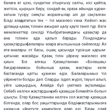
балаға ат қою, сүндетке отырғызу салты, кісі қайтса,
жетісін, қырқын беру, сондай-ақ ораза айында құран-
хатым түсіру сияқты жоралғылар әлі де сақталған.
Бізді алаңдататын тек – тіл мәселесі ғана. Кейінгі жас
ұрпаққа қазақ тілінен ажырап қалу қаупі төніп тұр. Өзге
мемлекеттер секілді Ұлыбританиядағы қазақтар да
ана тілінен ада қалып барады. Лондондағы
қазақтардың балалары өзара ағылшынша сөйлеседі. Ал
ата-аналары от басы, ошақ қасында түрікше қарым-
қатынас жасайды. Қазақ тілін үйрену мәселесі өте
қиын. Біз алғаш Қазақстаннан «Болашақ»
бағдарламасы бойынша қазақ жастары келе
бастағанда қатты қуанған едік. Балаларымыз тіл
үйренетін болды деп. Оларды іздеп жүріп, тауып алып,
үйге шақырдық. Алайда бұл үмітіміз ақталмады.
Себебі келген жастардың көбі қазақша білмейтін болып
шықты. Егер Қазақстаннан келген сол жастар қазақша
білгенде, олар бос уақыттарында біздің жастарымызға
қазақша үйретуге көмектесе алар еді. Бірақ олай