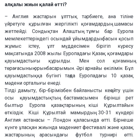
алқалы жиын қалай өтті?
– Англия жастарын ұлттық тәрбиеге, ана тіліне
үйретуге құрылған жергілікті қоғамдардың шамасы
жетпейді. Сондықтан Алаштың тұяғы бар Еуропа
мемлекеттеріндегі осындай ұйымдардың басын қосып
жұмыс істеу, ұлт мүддесімен бірігіп күресу
мақсатында 2008 жылы Еуропадағы Қазақ қоғамдары
қауымдастығы құрылды. Мен сол қоғамның
төрағасының орынбасарымын. Әрі арнайы өкілімін. Бұл
қауымдастыққа бүгінгі таңда Еуропадағы 10 қазақ
мәдени орталығы енеді.
Тілді дамыту, бір-бірімізбен байланысты кеңейту үшін
осы қауымдастықтың бастамасымен бірінші рет
былтыр Еуропа қазақтарының кіші Құрылтайын
өткіздік. Кіші Құрылтай мамырдың 30-31 күндері
Англия астанасы – Лондон қаласында өтті. Бірнеше
күнге ұласқан жиында мәдениет фестивалі және қазақ
жастарының арасындағы футбол турнирі өтті.