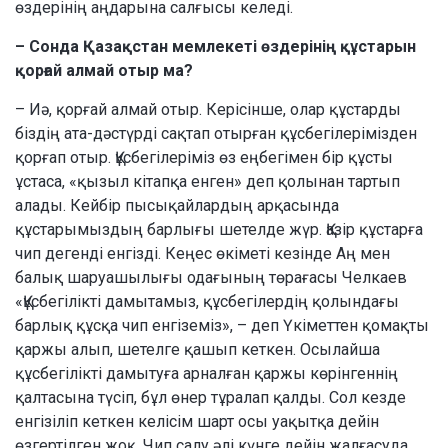
өздерінің аңдарына салғысы келеді.
– Сонда Қазақстан мемлекеті өздерінің құстарын
қорғай алмай отыр ма?
– Иә, қорғай алмай отыр. Керісінше, олар құстарды
біздің ата-дәстүрді сақтап отырған құсбегілерімізден
қорғап отыр. Құсбегілеріміз өз еңбегімен бір құсты
ұстаса, «қызыл кітапқа енген» деп қолынан тартып
алады. Кейбір пысықайлардың арқасында
құстарымыздың барлығы шетелде жүр. Қазір құстарға
чип дегенді енгізді. Кеңес өкіметі кезінде Аң мен
балық шаруашылығы одағының төрағасы Челкаев
«Құсбегілікті дамытамыз, құсбегілердің қолындағы
барлық құсқа чип енгіземіз», – деп Үкіметтен қомақты
қаржы алып, шетелге қашып кеткен. Осылайша
құсбегілікті дамытуға арналған қаржы көрінгеннің
қалтасына түсіп, бұл өнер тұралап қалды. Сол кезде
енгізіліп кеткен келісім шарт осы уақытқа дейін
өзгертілген жоқ. Чип салу әлі күнге дейін жалғасуда.