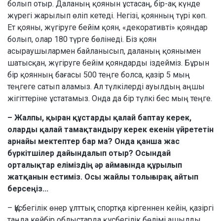
болып отыр. Даланың қоянын ұстасаң, бір-ақ күнде
жүрегі жарылып өліп кетеді. Негізі, қоянның түрі көп.
Ет қояны, жүгіруге бейім қоян, «декоративті» қояндар
болып, олар 180 түрге бөлінеді. Біз қоян
асыраушылармен байланысып, даланың қоянымен
шатысқан, жүгіруге бейім қояндарды іздейміз. Бұрын
бір қоянның бағасы 500 теңге болса, қазір 5 мың
теңгеге сатып аламыз. Ал түлкілерді ауылдың аңшы
жігіттеріне ұстатамыз. Онда да бір түлкі бес мың теңге.
– Жалпы, қыран құстарды қалай баптау керек,
оларды қалай тамақтандыру керек екенін үйрететін
арнайы мектептер бар ма? Онда қанша жас
бүркітшілер дайындалып отыр? Осындай
орталықтар еліміздің әр аймағында құрылып
жатқанын естиміз. Осы жайлы толығырақ айтып
берсеңіз...
– Құсбегілік өнер ұлттық спортқа кіргеннен кейін, қазіргі
таңда кейбір облыстарда құсбегілік бөлімі ашылды.