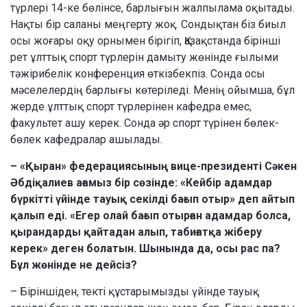
түрлері 14-ке бөлінсе, барлығын жалпылама оқытады.
Нақты бір саланы меңгерту жоқ. Сондықтан біз биыл
осы жоғары оқу орнымен бірігіп, Қазақстанда бірінші
рет ұлттық спорт түрлерін дамыту жөнінде ғылыми
тәжірибелік конференция өткізбекпіз. Сонда осы
мәселелердің барлығы көтеріледі. Менің ойымша, бұл
жерде ұлттық спорт түрлерінен кафедра емес,
факультет ашу керек. Сонда әр спорт түрінен бөлек-
бөлек кафедралар ашылады.
– «Қыран» федерациясының вице-президенті Сәкен
Әбдіқалиев ағамыз бір сөзінде: «Кейбір адамдар
бүркітті үйінде тауық секілді бағып отыр» деп айтып
қалып еді. «Егер олай бағып отырған адамдар болса,
қырандарды қайтадан алып, табиғатқа жіберу
керек» деген болатын. Шынында да, осы рас па?
Бұл жөнінде не дейсіз?
– Біріншіден, текті құстарымызды үйінде тауық