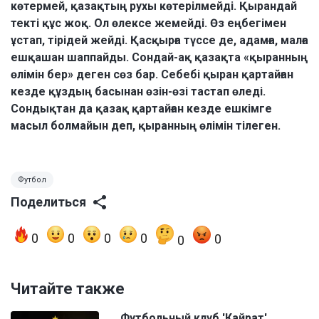
көтермей, қазақтың рухы көтерілмейді. Қырандай
текті құс жоқ. Ол өлексе жемейді. Өз еңбегімен
ұстап, тірідей жейді. Қасқырға түссе де, адамға, малға
ешқашан шаппайды. Сондай-ақ қазақта «қыранның
өлімін бер» деген сөз бар. Себебі қыран қартайған
кезде құздың басынан өзін-өзі тастап өледі.
Сондықтан да қазақ қартайған кезде ешкімге
масыл болмайын деп, қыранның өлімін тілеген.
Футбол
Поделиться
0
0
0
0
0
0
Читайте также
Футбольный клуб 'Кайрат'