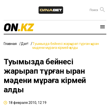
Главная
Дат!
Туымызда бейнесі жарқырап тұрған қыран
мәдени мұраға кірмей қалды
Туымызда бейнесі
жарқырап тұрған қыран
мәдени мұраға кірмей
қалды
18 февраля 2010, 12:19