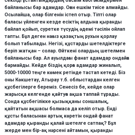
секілді ұстайтындардың басым көбі әкімдермен
байланысы бар адамдар. Оған ешкім тиісе алмайды.
Осылайша, олар білгенін істеп отыр. Тіпті олар
баласы үйленген кезде есіктің алдына қыранды
байлап қойып, суретке түсудің әдемі тәсілін ойлап
тапты. Бұл деген нағыз қазақтың рухын қорлау
болып табылады. Негізі, құстарды шетелдіктерге
беріп жатқан – солар. Өйткені олардың шетелмен
байланысы бар. Ал ауылдағы фанат адамдар ондайға
бармайды. Кейде біздің қорға адамдар жиналып,
5000-10000 теңге көмек ретінде тастап кетеді. Біз
оны Көкшетау, Атырау т.б. облыстардан келген
құсбегілерге береміз. Сенесіз бе, кейде олар
жарысқа келгенде қайтуға ақша таппай тұрады.
Сонда құсбегілікке қызыққаны соншалық,
қайтатын ақшасы болмаса да келіп отыр. Енді
құсты баласынан артық көретін ондай фанат
адамдар қыранды қалай шетелге сатпақ? Бұл
жерде мен бір-ақ нәрсені айтамын, қыранды