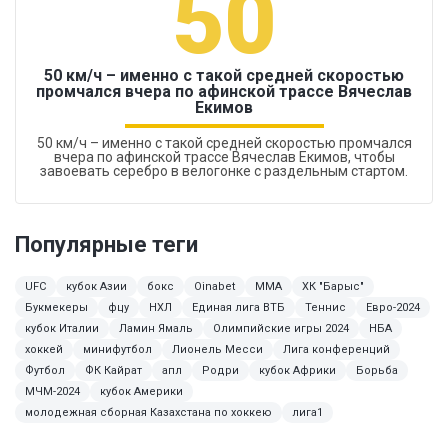
50
50 км/ч – именно с такой средней скоростью
промчался вчера по афинской трассе Вячеслав
Екимов
50 км/ч – именно с такой средней скоростью промчался
вчера по афинской трассе Вячеслав Екимов, чтобы
завоевать серебро в велогонке с раздельным стартом.
Популярные теги
UFC
кубок Азии
бокс
Oinabet
MMA
ХК "Барыс"
Букмекеры
фцу
НХЛ
Единая лига ВТБ
Теннис
Евро-2024
кубок Италии
Ламин Ямаль
Олимпийские игры 2024
НБА
хоккей
минифутбол
Лионель Месси
Лига конференций
Футбол
ФК Кайрат
апл
Родри
кубок Африки
Борьба
МЧМ-2024
кубок Америки
молодежная сборная Казахстана по хоккею
лига1