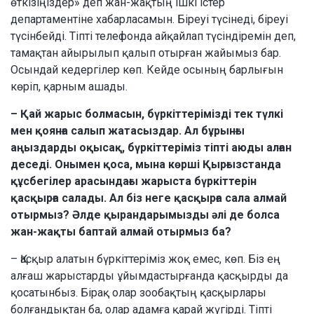
өткізіңіздер» деп жан-жақтың ішкі істер
департаментіне хабарласамын. Біреуі түсінеді, біреуі
түсінбейді. Тіпті телефонда айқайлап түсіндіремін деп,
тамақтан айырылып қалып отырған жайымыз бар.
Осындай кедергілер көп. Кейде осының барлығын
көріп, қарным ашады.
– Қай жарыс болмасын, бүркіттерімізді тек түлкі
мен қоянға салып жатасыздар. Ал бұрынғы
аңыздарды оқысақ, бүркіттеріміз тіпті аюды алған
деседі. Онымен қоса, мына көрші Қырғызстанда
құсбегілер арасындағы жарыста бүркіттерін
қасқырға салады. Ал біз неге қасқырға сала алмай
отырмыз? Әлде қырандарымызды әлі де болса
жан-жақты баптай алмай отырмыз ба?
– Қасқыр алатын бүркіттеріміз жоқ емес, көп. Біз ең
алғаш жарыстарды ұйымдастырғанда қасқырды да
қосатынбыз. Бірақ олар зообақтың қасқырлары
болғандықтан ба, олар адамға қарай жүгірді. Тіпті