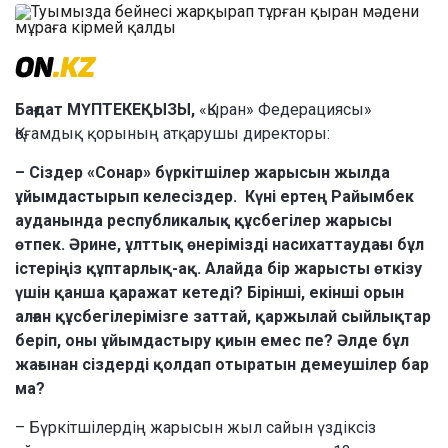
Бағдат МҮПТЕКЕҚЫЗЫ,
«Қыран» Федерациясы»
Қоғамдық қорының атқарушы директоры:
– Сіздер «Сонар» бүркітшілер жарысын жылда
ұйымдастырып келесіздер. Күні ертең Райымбек
ауданында республикалық құсбегілер жарысы
өтпек. Әрине, ұлттық өнерімізді насихаттаудағы бұл
істеріңіз құптарлық-ақ. Алайда бір жарысты өткізу
үшін қанша қаражат кетеді? Бірінші, екінші орын
алған құсбегілерімізге заттай, қаржылай сыйлықтар
беріп, оны ұйымдастыру қиын емес пе? Әлде бұл
жағынан сіздерді қолдап отыратын демеушілер бар
ма?
– Бүркітшілердің жарысын жыл сайын үздіксіз