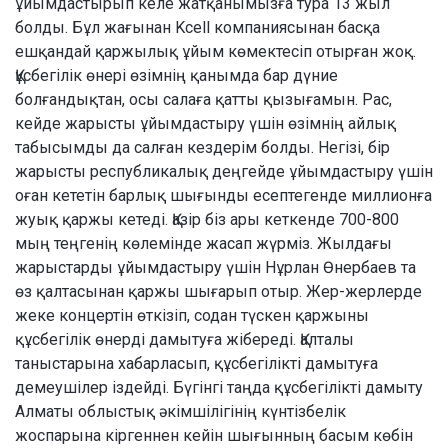
ұйымдастырып келе жатқанымызға тура 13 жыл
болды. Бұл жағынан Kcell компаниясынан басқа
ешқандай қаржылық ұйым көмектесіп отырған жоқ.
Құсбегілік өнері өзімнің қанымда бар дүние
болғандықтан, осы салаға қатты қызығамын. Рас,
кейде жарысты ұйымдастыру үшін өзімнің айлық
табысымды да салған кездерім болды. Негізі, бір
жарысты республикалық деңгейде ұйымдастыру үшін
оған кететін барлық шығынды есептегенде миллионға
жуық қаржы кетеді. Қазір біз ары кеткенде 700-800
мың теңгенің көлемінде жасап жүрміз. Жылдағы
жарыстарды ұйымдастыру үшін Нұрлан Өнербаев та
өз қалтасынан қаржы шығарып отыр. Жер-жерлерде
жеке концертін өткізіп, содан түскен қаржыны
құсбегілік өнерді дамытуға жібереді. Қалталы
таныстарына хабарласып, құсбегілікті дамытуға
демеушілер іздейді. Бүгінгі таңда құсбегілікті дамыту
Алматы облыстық әкімшілігінің күнтізбелік
жоспарына кіргеннен кейін шығынның басым көбін