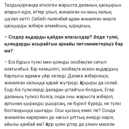
Талдықорғанда өткізген жарыста даланың қасқырын
апарып едік, иттер ұлып, жиналған он мың халық
шулап кетті. Себебі пәленбай адам жиналған жерге
қасқырды жібере алмайсың, қорқасың.
– Сіздер аңдарды қайдан аласыздар? Әлде түлкі,
қояндарды асырайтын арнайы питомниктеріңіз бар
ма?
– Біз бұрын түлкі мен қоянды зообақтан сатып
алатынбыз. Бір кемшілігі, зообақта өскен аңдардың
барлығы адамға үйір келеді. Далаға жіберсеңіз,
жиналған халыққа қарай жүгіреді. Қасқыры да солай.
Енді біз түлкілерді даладан ұстайтын болдық. Егер
даланың түлкісі болса, онда оны жарыста жіберіп,
артынан қыранды ұшырсаң, не бүркіт бүреді, не түлкі
бостандыққа шығады. Осы қызық емес пе? Сонда
жиналған көрермен де нағыз ұлттық өнерді көріп,
айызы қанбай ма? Қазір қоян ұстау да үлкен мәселе