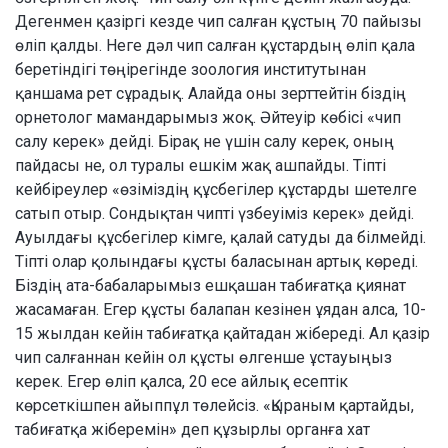
Дегенмен қазіргі кезде чип салған құстың 70 пайызы
өліп қалды. Неге дәл чип салған құстардың өліп қала
беретіндігі төңірегінде зоология институтынан
қаншама рет сұрадық. Алайда оны зерттейтін біздің
орнетолог мамандарымыз жоқ. Әйтеуір көбісі «чип
салу керек» дейді. Бірақ не үшін салу керек, оның
пайдасы не, ол туралы ешкім жақ ашпайды. Тіпті
кейбіреулер «өзіміздің құсбегілер құстарды шетелге
сатып отыр. Сондықтан чипті үзбеуіміз керек» дейді.
Ауылдағы құсбегілер кімге, қалай сатуды да білмейді.
Тіпті олар қолындағы құсты баласынан артық көреді.
Біздің ата-бабаларымыз ешқашан табиғатқа қиянат
жасамаған. Егер құсты балапан кезінен ұядан алса, 10-
15 жылдан кейін табиғатқа қайтадан жібереді. Ал қазір
чип салғаннан кейін ол құсты өлгенше ұстауыңыз
керек. Егер өліп қалса, 20 есе айлық есептік
көрсеткішпен айыппұл төлейсіз. «Қыраным қартайды,
табиғатқа жіберемін» деп құзырлы органға хат