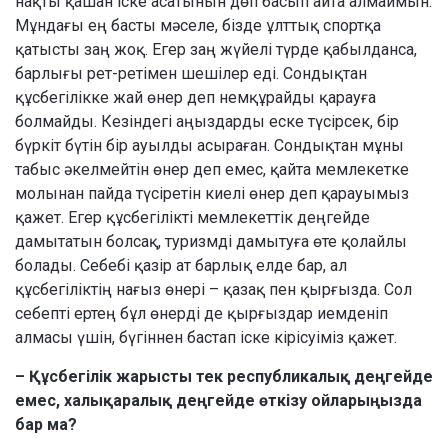
нақты қашан іске асатынын дөп басып айта алмаймын.
Мұндағы ең басты мәселе, бізде ұлттық спортқа
қатысты заң жоқ. Егер заң жүйелі түрде қабылданса,
барлығы рет-ретімен шешілер еді. Сондықтан
құсбегілікке жай өнер деп немқұрайды қарауға
болмайды. Кезіндегі аңыздарды еске түсірсек, бір
бүркіт бүтін бір ауылды асыраған. Сондықтан мұны
табыс әкелмейтін өнер деп емес, қайта мемлекетке
молынан пайда түсіретін киелі өнер деп қарауымыз
қажет. Егер құсбегілікті мемлекеттік деңгейде
дамытатын болсақ, туризмді дамытуға өте қолайлы
болады. Себебі қазір ат барлық елде бар, ал
құсбегіліктің нағыз өнері – қазақ пен қырғызда. Сол
себепті ертең бұл өнерді де қырғыздар иемденіп
алмасы үшін, бүгіннен бастап іске кірісуіміз қажет.
– Құсбегілік жарысты тек республикалық деңгейде
емес, халықаралық деңгейде өткізу ойларыңызда
бар ма?