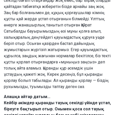
секілді бағып отырғандар жоқ емес, бар. Бірақ оларды
қайтадан табиғатқа жіберетін бізде арнайы заң жоқ.
Заң бар болғанымен де, құқық қорғаушылар кімнің
құсты қай жерде ұстап отырғанын білмейді. Ұлттық
өнерге жанашырлық танытып отырған Қайрат
Сатыбалды бауырымыздың өзі мұны қолға алып,
халықаралық деңгейдегі қауымдастық құруға уәде
беріп отыр. Осыған қазірден бастап дайындық
жұмыстарын жүргізіп жатырмыз. Егер қауымдастық
құрылса, заңдық жағынан нормалар бекітілсе, біз текті
құсты қорлап отырғандарға «мұныңыз заңсыз» деп
толық айта аламыз. Қыранды құр әсемдік үшін
ұстаудың қажеті жоқ. Керек десеңіз, бұл қыранды
қорлау болып табылады. Ал қыранды қорлау — біздің
рухымызды, туымызды таптау деген сөз.
Алашқа айтар датым...
Кейбір әкімдер қыранды тауық секілді үйінде ұстап,
біреуге бақтырып отыр. Онымен қоса сол тауық