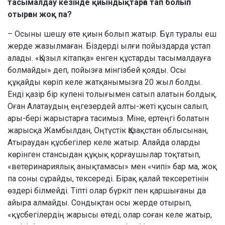
тасымалдау кезінде қиындықтарға тап болып
отырған жоқ па?
– Осыны шешу өте қиын болып жатыр. Бұл туралы еш
жерде жазылмаған. Біздерді ылғи пойыздарда ұстап
алады. «Қызыл кітапқа» енген құстарды тасымалдауға
болмайды» деп, пойызға мінгізбей қояды. Осы
құқайды көріп келе жатқанымызға 20 жыл болды.
Енді қазір бір купені толығымен сатып алатын болдық.
Оған Алатаудың еңгезердей алты-жеті құсын салып,
ары-бері жарыстарға тасимыз. Міне, ертеңгі болатын
жарысқа Жамбылдан, Оңтүстік Қазақстан облысынан,
Атыраудан құсбегілер келе жатыр. Алайда оларды
көрінген стансыдан құқық қорғаушылар тоқтатып,
«ветеринариялық анықтамасы» мен «чипі» бар ма, жоқ
па соны сұрайды, тексереді. Бірақ қалай тексеретінін
өздері білмейді. Тіпті олар бүркіт пен қаршығаны да
айыра алмайды. Сондықтан осы жерде отырып,
«құсбегілердің жарысы өтеді, олар соған келе жатыр,