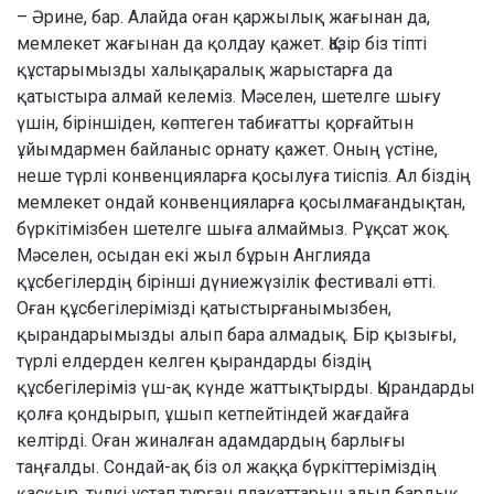
– Әрине, бар. Алайда оған қаржылық жағынан да,
мемлекет жағынан да қолдау қажет. Қазір біз тіпті
құстарымызды халықаралық жарыстарға да
қатыстыра алмай келеміз. Мәселен, шетелге шығу
үшін, біріншіден, көптеген табиғатты қорғайтын
ұйымдармен байланыс орнату қажет. Оның үстіне,
неше түрлі конвенцияларға қосылуға тиіспіз. Ал біздің
мемлекет ондай конвенцияларға қосылмағандықтан,
бүркітімізбен шетелге шыға алмаймыз. Рұқсат жоқ.
Мәселен, осыдан екі жыл бұрын Англияда
құсбегілердің бірінші дүниежүзілік фестивалі өтті.
Оған құсбегілерімізді қатыстырғанымызбен,
қырандарымызды алып бара алмадық. Бір қызығы,
түрлі елдерден келген қырандарды біздің
құсбегілеріміз үш-ақ күнде жаттықтырды. Қырандарды
қолға қондырып, ұшып кетпейтіндей жағдайға
келтірді. Оған жиналған адамдардың барлығы
таңғалды. Сондай-ақ біз ол жаққа бүркіттеріміздің
қасқыр, түлкі ұстап тұрған плакаттарын алып бардық.