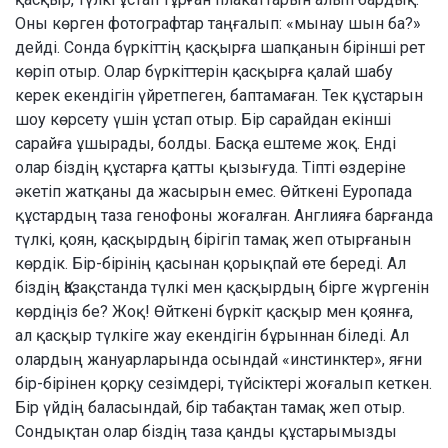
Оны көрген фотографтар таңғалып: «мынау шын ба?»
дейді. Сонда бүркіттің қасқырға шапқанын бірінші рет
көріп отыр. Олар бүркіттерін қасқырға қалай шабу
керек екендігін үйретпеген, баптамаған. Тек құстарын
шоу көрсету үшін ұстап отыр. Бір сарайдан екінші
сарайға ұшырады, болды. Басқа ештеме жоқ. Енді
олар біздің құстарға қатты қызығуда. Тіпті өздеріне
әкетіп жатқаны да жасырын емес. Өйткені Еуропада
құстардың таза генофоны жоғалған. Англияға барғанда
түлкі, қоян, қасқырдың бірігіп тамақ жеп отырғанын
көрдік. Бір-бірінің қасынан қорықпай өте береді. Ал
біздің Қазақстанда түлкі мен қасқырдың бірге жүргенін
көрдіңіз бе? Жоқ! Өйткені бүркіт қасқыр мен қоянға,
ал қасқыр түлкіге жау екендігін бұрыннан біледі. Ал
олардың жануарларында осындай «инстинктер», яғни
бір-бірінен қорқу сезімдері, түйсіктері жоғалып кеткен.
Бір үйдің баласындай, бір табақтан тамақ жеп отыр.
Сондықтан олар біздің таза қанды құстарымызды