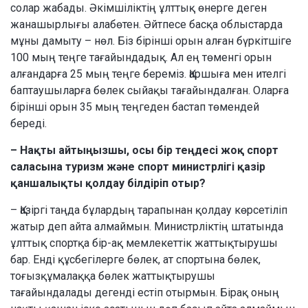
солар жабады. Әкімшіліктің ұлттық өнерге деген
жанашырлығы алабөтен. Әйтпесе басқа облыстарда
мұны дамыту – нөл. Біз бірінші орын алған бүркітшіге
100 мың теңге тағайындадық. Ал ең төменгі орын
алғандарға 25 мың теңге береміз. Қаршыға мен ителгі
баптаушыларға бөлек сыйақы тағайындалған. Оларға
бірінші орын 35 мың теңгеден бастап төмендей
береді.
– Нақты айтыңызшы, осы бір теңдесі жоқ спорт
саласына туризм және спорт министрлігі қазір
қаншалықты қолдау білдіріп отыр?
– Қазіргі таңда бұлардың тарапынан қолдау көрсетіліп
жатыр деп айта алмаймын. Министрліктің штатында
ұлттық спортқа бір-ақ мемлекеттік жаттықтырушы
бар. Енді құсбегілерге бөлек, ат спортына бөлек,
тоғызқұмалаққа бөлек жаттықтырушы
тағайындалады дегенді естіп отырмын. Бірақ оның