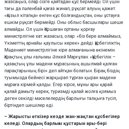
жазсаңыз, олар сізге қайтадан құс бермейді. Ол үшін
тағы да пәленбай қағаз жинап, рұқсат алуың қажет.
«Қызыл кітапқа» енген құс болғандықтан, оны ұстауға
ешкім рұқсат бермейді. Оны облыс басшылары шеше
алмайды. Ол үшін Қоршаған ортаны қорғау
министрлігіне хат жазасыз, олар: «біз бере алмаймыз,
Үкіметтің арнайы қаулысы керек» дейді. Құсбегіліктің
Мәдениет министрлігіне кіре алмағанына өкінемін.
Қазақтың ұлы ғалымы Әлкей Марғұлан: «Құсбегілік –
қазақтың ұлы мәдени мұрасының ашылмай қалған
парақтарының бірі» деп айтқан болатын. Бірақ біздің
туымызда бейнесі жарқырап тұрған қыран мәдени
мұраға кірмей қалды. Егер кірсе, мұны ары қарай
қалай дамыту керек, туризмді қалай жолға қоямыз
деген секілді мәселелердің барлығы талқыға түсіп,
біртіндеп шешілер еді.
– Жарысты өткізер кезде жан-жақтан құсбегілер
келеді. Олардың барлығы құстарын ары-бері