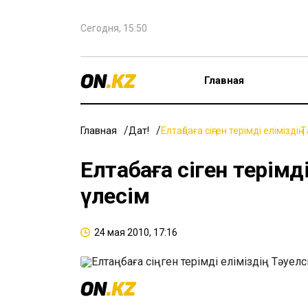
Сегодня, 15:50
Главная
Главная
Дат!
Елтаңбаға сіңген терімді еліміздің
Елтаңбаға сіңген терімд
үлесім
24 мая 2010, 17:16