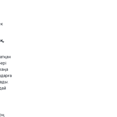
ек
қ,
жатқан
бері
жаңа
ндарға
лады.
дай
соң