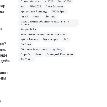
Олимпийские игры 2024
Евро-2024
лар
апл
ЧМ-2026
Лига Европы
міз
Криштиану Роналду
ФК Кайрат
лига1
лига 1
Теннис
молодежная сборная Казахстана по
хоккею
ік
Харри Кейн
чемпионат Казахстана по хоккею
кубок Англии
Букмекеры
НХЛ
ңіз?
Ла Лига
лды,
Сборная Казахстана по футболу
Борьба
бокс
Геннадий Головкин
інде
ФК Тобол
 дейін
інгі
арды
е