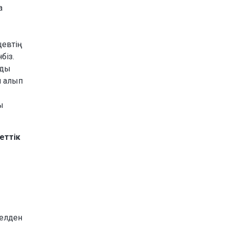
а
щевтің
біз.
нды
н алып
ы
еттік
 елден