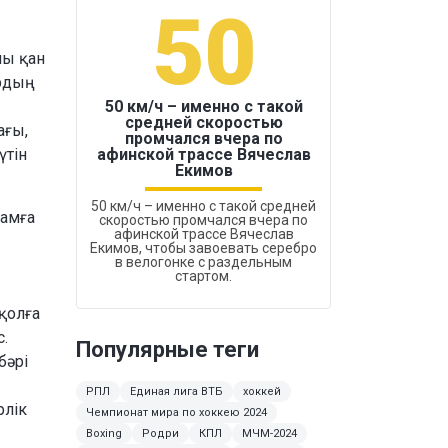
50
1
йы қан
ардың
50 км/ч – именно с такой
средней скоростью
ағы,
промчался вчера по
Бокс был узако
үтін
афинской трассе Вячеслав
Екимов
50 км/ч – именно с такой средней
дамға
скоростью промчался вчера по
афинской трассе Вячеслав
Екимов, чтобы завоевать серебро
в велогонке с раздельным
стартом.
 қолға
.
Популярные теги
бәрі
РПЛ
Единая лига ВТБ
хоккей
рлік
Чемпионат мира по хоккею 2024
Boxing
Родри
КПЛ
МЧМ-2024