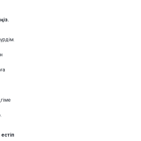
ңіз.
үрдім.
н
ға
ңгіме
.
 естіп