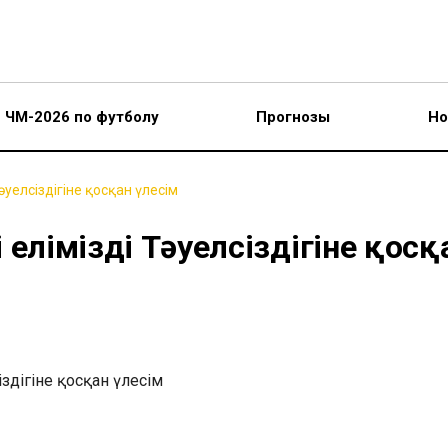
ЧМ-2026 по футболу
Прогнозы
Но
 Тәуелсіздігіне қосқан үлесім
і еліміздің Тәуелсіздігіне қосқ