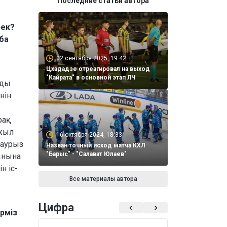
Последние статьи автора
рек?
ба
02 сентября 2025, 19:42
Цхададзе отреагировал на выход
"Кайрата" в основной этап ЛЧ
мды
нін
рақ
 жыл
16 октября 2024, 18:33
Наурыз
Назван точный исход матча КХЛ
"Барыс" - "Салават Юлаев"
ынына
н іс-
Все материалы автора
Цифра
үрміз