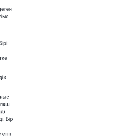
деген
уіме
ірі
тке
дік
ыныс
 паш
нді
і. Бір
 етіп