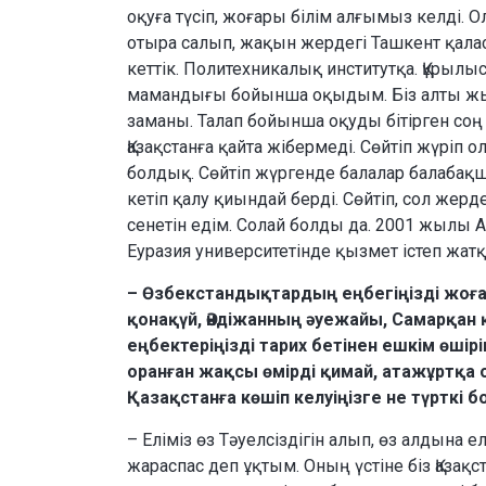
оқуға түсіп, жоғары білім алғымыз келді.
отыра салып, жақын жердегі Ташкент қаласы
кеттік. Политехникалық институтқа. Құрылыс
мамандығы бойынша оқыдым. Біз алты жыл
заманы. Талап бойынша оқуды бітірген соң 
Қазақстанға қайта жібермеді. Сөйтіп жүрі
болдық. Сөйтіп жүргенде балалар балабақша
кетіп қалу қиындай берді. Сөйтіп, сол жер
сенетін едім. Солай болды да. 2001 жылы 
Еуразия университетінде қызмет істеп жат
– Өзбекстандықтардың еңбегіңізді жоғар
қонақүй, Әндіжанның әуежайы, Самарқан 
еңбектеріңізді тарих бетінен ешкім өші
оранған жақсы өмірді қимай, атажұртқа 
Қазақстанға көшіп келуіңізге не түрткі 
– Еліміз өз Тәуелсіздігін алып, өз алдын
жараспас деп ұқтым. Оның үстіне біз Қазақ