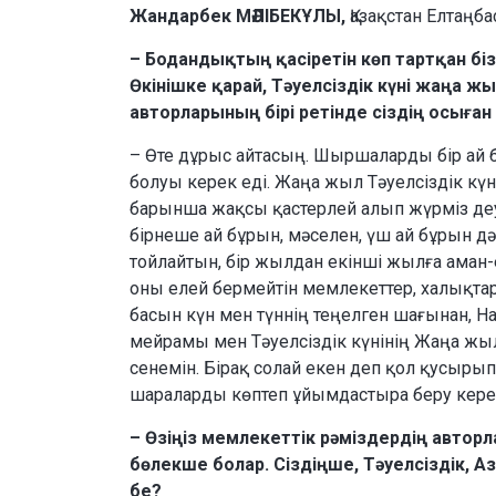
Жандарбек МӘЛІБЕКҰЛЫ,
Қазақстан Елтаңб
– Бодандықтың қасіретін көп тартқан бі
Өкінішке қарай, Тәуелсіздік күні жаңа 
авторларының бірі ретінде сіздің осыған қ
– Өте дұрыс айтасың. Шыршаларды бір ай б
болуы керек еді. Жаңа жыл Тәуелсіздік кү
барынша жақсы қастерлей алып жүрміз деуг
бірнеше ай бұрын, мәселен, үш ай бұрын д
тойлайтын, бір жылдан екінші жылға аман-е
оны елей бермейтін мемлекеттер, халықтар 
басын күн мен түннің теңелген шағынан, 
мейрамы мен Тәуелсіздік күнінің Жаңа жы
сенемін. Бірақ солай екен деп қол қусырып 
шараларды көптеп ұйымдастыра беру кере
– Өзіңіз мемлекеттік рәміздердің авторл
бөлекше болар. Сіздіңше, Тәуелсіздік, А
бе?