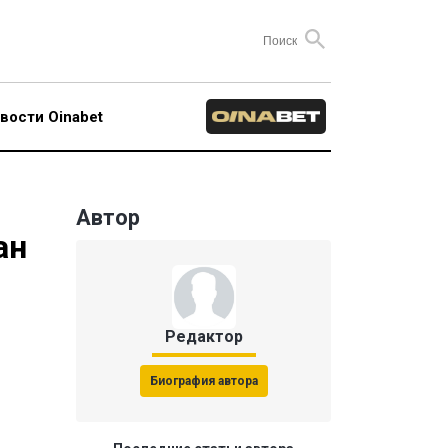
вости Oinabet
Автор
ан
Редактор
Биография автора