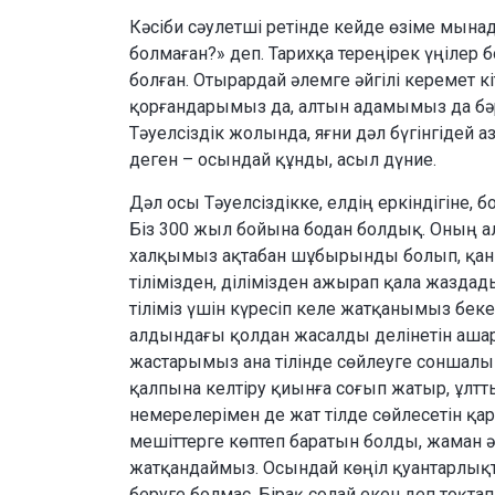
Кәсіби сәулетші ретінде кейде өзіме мынад
болмаған?» деп. Тарихқа тереңірек үңілер 
болған. Отырардай әлемге әйгілі керемет к
қорғандарымыз да, алтын адамымыз да бәр
Тәуелсіздік жолында, яғни дәл бүгінгідей а
деген – осындай құнды, асыл дүние.
Дәл осы Тәуелсіздікке, елдің еркіндігіне,
Біз 300 жыл бойына бодан болдық. Оның ал
халқымыз ақтабан шұбырынды болып, қанш
тілімізден, ділімізден ажырап қала жаздад
тіліміз үшін күресіп келе жатқанымыз бе
алдындағы қолдан жасалды делінетін ашар
жастарымыз ана тілінде сөйлеуге соншал
қалпына келтіру қиынға соғып жатыр, ұлтт
немерелерімен де жат тілде сөйлесетін қ
мешіттерге көптеп баратын болды, жаман ә
жатқандаймыз. Осындай көңіл қуантарлықт
беруге болмас. Бірақ солай екен деп тоқта