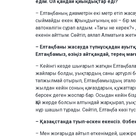
едім. Ол қандай қиындықтар еді?
– Елтаңбаның диаметрін екі метр етіп жасау
сыймайды екен. Қалыңдығының өзі – бір ме
автокөлігін сұрап алдым. «Тағы не керек?»
екенін айттым. Сөйтіп, аялап Алматыға жетк
– Елтаңбаны жасауда түпнұсқадан ауыт
Елтаңбамыз, өзіңіз айтқандай, терең м
– Кейінгі кезде шығарып жатқан Елтаңбала
жайлары болды, уықтардың саны әртүрлі бол
тапжылмай отырып, Елтаңбамыздың этало
жылдан кейін соның қағаздарын, құжаттар
берсек деген жоспар бар. Осыдан кейін бі
Қай жерде болсын алтындай жарқырап, уық
нұр шашып тұрады. Сөйтіп, Елтаңба көзі түс
– Қазақстанда туып-өскен екенсіз. Өзбе
– Мен жоғарыда айтып өткенімдей, шежіресі