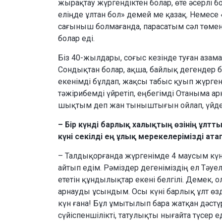
жырақтау жүргендіктен болар, өте әсерлі б
еліңде ұлтан бол» демей ме қазақ. Немесе «
сағыныш болмағанда, парасатым сәл төмен
болар еді.
Біз 40-жылдары, соғыс кезінде туған аза
Сондықтан болар, ақша, байлық дегендер б
екенімді бұлдап, жақсы табыс қуып жүрген
тәжірибемді үйретіп, еңбегімді Отаныма арн
шықтым деп жан тыныштығын ойлап, үйде жа
– Бір күнді барлық халықтың өзінің ұлт
күні секілді ең ұлық мерекелерімізді ат
– Талдықорғанда жүргенімде 4 маусым күні
айтып едім. Рәміздер дегеніміздің ел Тәуел
ететін құндылықтар екені белгілі. Демек, о
арнауды ұсындым. Осы күні барлық ұлт өзде
күн ғана! Бұл ұмытылып бара жатқан дәстү
сүйіспеншілікті, татулықты нығайта түсер 