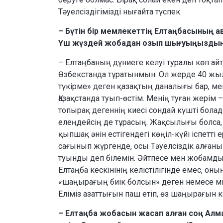
Тәуелсіздігімізді нығайта түспек.
– Бүтін бір мемлекеттің Елтаңбасының ав
Үш жүздей жобадан озып шығуыңыздың
– Елтаңбаның дүниеге келуі туралы көп ай
Өзбекстанда тұратынмын. Ол жерде 40 жы
түкірме» деген қазақтың даналығы бар, м
Қазақстанда туып-өстім. Менің туған жерім
топырақ дегеннің киесі сондай күшті бола
елеңдейсің де тұрасың. Жақсылығы болса,
қыпшақ әнін естігендегі көңіл-күйі іспетті
сағынып жүргенде, осы Тәуелсіздік алған
туынды деп білемін. Әйтпесе мен жобамды
Елтаңба кескінінің келістілігінде емес, оны
«шаңырағың биік болсын» деген немесе мы
Еліміз азаттығын паш етіп, өз шаңырағын к
– Елтаңба жобасын жасап алған соң Алм