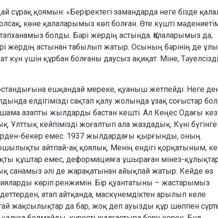
ай сұрақ қоямын: «Беріректегі замандарда неге бізде қала
болсақ, көне қалаларымыз көп болған. Өте күшті мәдениеті
ітапханамыз болды. Бәрі жердің астында. Қалаларымыз да,
і жердің астынан табылып жатыр. Осының бәрінің де ұлы
зат күн үшін құрбан болғаны даусыз ақиқат. Міне, Тәуелсізд
 бостандығына ешқандай мереке, қуаныш жетпейді. Неге де
дында елдігімізді сақтап қалу жолында ұзақ соғыстар бо
ама азапты жылдарды бастан кешті. Ал Кеңес Одағы кез
ық. Ұлттық кейпімізді жоғалтып ала жаздадық. Күні бүгінге
керден-бекер емес. 1937 жылдардағы қырғынды, оның
шылықты айтпай-ақ қоялық. Менің ендігі қорқатыным, кей
ықты құштар емес, деформацияға ұшыраған мінез-құлықт
ық санамыз әлі де жарақатынан айықпай жатыр. Кейде өз
арияларды көріп ренжимін. Бір қуантатыны – жастарымыз
деттерден, атап айтқанда, маскүнемдіктен арылып келе
ай жақсылықтар да бар, жоқ деп ауызды құр шөппен сүрт
п қалуға болмайды, күресті жалғастыра беру керек. Бұл