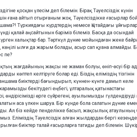
здігіне қосқан үлесім деп білемін. Бірақ Тәуелсіздік күнін
ін ғана айтып отырғаным жоқ. Тәуелсіздікке ғасырлар бо
аншама?! Түркиядағы күрдтердің немесе Қытайдағы ұйғырл
 күнді қалай аңсайтынын бәріміз білеміз. Басқа да осындай
үрген халықтар бар. Төрткүл дүние мойындаған жеке байр
көңілі ылғи да жарым болады, асыр сап қуана алмайды. Б
ес пе?
ықтың жағдайының жақсы не жаман болуы, өніп-өсуі бір а
рды көптеп келтіруге болар еді. Біздің еліміздің тізгінін
қаншама биіктерді бағындырып, күннен-күнге дамып келе
екарамызды бекітудегі еңбегі, ұлтаралық қатынастағы
і, өндірісімізді өрге сүйрегені, ауылымызды гүлдендіруді
латын аса үлкен шаруа. Бір күнде бола салатын дүние емес
ды. Ал біз кейде пенделікке басып, жақсылық атаулының 
мыз. Еліміздің Тәуелсіздік алған жылдардан бергі кезеңде
рылған биіктер талай ғасырларға татиды деп білемін. Шүкі