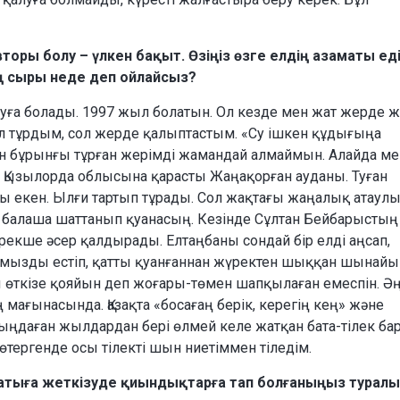
торы болу – үлкен бақыт. Өзіңіз өзге елдің азаматы еді
 сыры неде деп ойлайсыз?
туға болады. 1997 жыл болатын. Ол кезде мен жат жерде ж
л тұрдым, сол жерде қалыптастым. «Су ішкен құдығыңа
ен бұрынғы тұрған жерімді жамандай алмаймын. Алайда ме
 – Қызылорда облысына қарасты Жаңақорған ауданы. Туған
ды екен. Ылғи тартып тұрады. Сол жақтағы жаңалық атаулы
 балаша шаттанып қуанасың. Кезінде Сұлтан Бейбарыстың
 ерекше әсер қалдырады. Елтаңбаны сондай бір елді аңсап,
ымызды естіп, қатты қуанғаннан жүректен шыққан шынайы
 өткізе қояйын деп жоғары-төмен шапқылаған емеспін. Ә
ң мағынасында. Қазақта «босағаң берік, керегің кең» және
ңдаған жылдардан бері өлмей келе жатқан бата-тілек бар
өтергенде осы тілекті шын ниетіммен тіледім.
атыға жеткізуде қиындықтарға тап болғаныңыз туралы