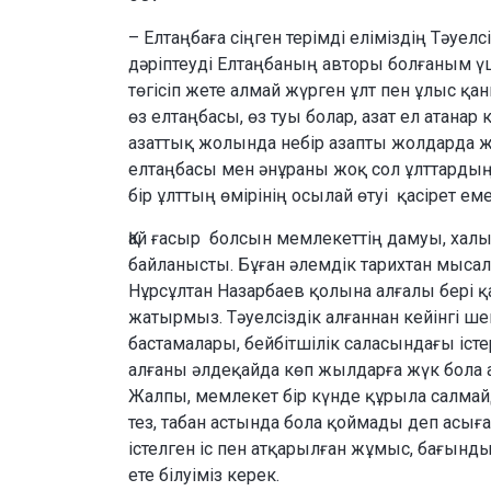
– Елтаңбаға сіңген терімді еліміздің Тәуелсі
дәріптеуді Елтаңбаның авторы болғаным үш
төгісіп жете алмай жүрген ұлт пен ұлыс қ
өз елтаңбасы, өз туы болар, азат ел атанар
азаттық жолында небір азапты жолдарда ж
елтаңбасы мен әнұраны жоқ сол ұлттардың 
бір ұлттың өмірінің осылай өтуі қасірет ем
Қай ғасыр болсын мемлекеттің дамуы, хал
байланысты. Бұған әлемдік тарихтан мысалда
Нұрсұлтан Назарбаев қолына алғалы бері 
жатырмыз. Тәуелсіздік алғаннан кейінгі ш
бастамалары, бейбітшілік саласындағы істер
алғаны әлдеқайда көп жылдарға жүк бола а
Жалпы, мемлекет бір күнде құрыла салмай
тез, табан астында бола қоймады деп асыға
істелген іс пен атқарылған жұмыс, бағынды
ете білуіміз керек.