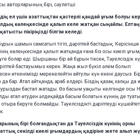
асы авторларының бірі, сәулетші:
здің ел үшін азаттықтан қастерлі қандай ұғым болуы ке
жылдың көлеңкесінде қалып келе жатқан сыңайлы. Елтаң
атысты пікіріңізді білгім келеді.
ұрын шамын самсатып тігіп, дәріптей бастадық. Керісінше
нінің көлеңкесінде қалып жатқанда ғана біз осы киелі ұғы
е болар еді. Шыршаны бір ай бұрын тіксек, Тәуелсіздік кү
әріптей бастауымыз керек. Жаңа жыл бүкіл әлем болып
сен өткенімізді мерекелейтін айтулы күн екені даусыз. Бі
да бар. Атап айтқанда, араб елдері. Біздің қазақ халқы да
Наурыздан бастап жатады. Өз басым уақыты келгенде осы 
лды атап өтуден әлдеқайда басым болатын күннің де туат
отыра беруге болмайды. Тәуелсіздікті дәріптеуді күшейтеті
к.
арының бірі болғандықтан да Тәуелсіздік күнінің орны
заттық секілді киелі ұғымдардың қадіріне жете алып ж