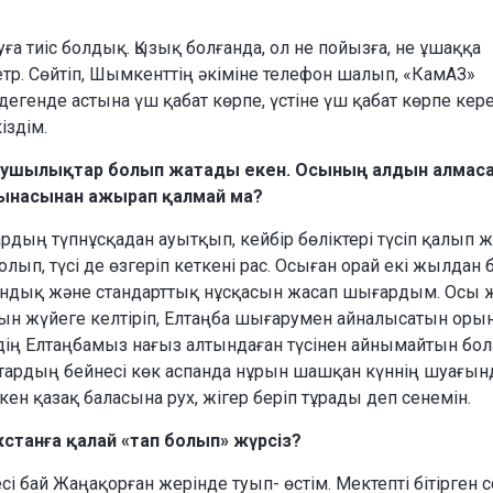
ға тиіс болдық. Қызық болғанда, ол не пойызға, не ұшаққа
тр. Сөйтіп, Шымкенттің әкіміне телефон шалып, «КамАЗ»
 дегенде астына үш қабат көрпе, үстіне үш қабат көрпе кер
іздім.
қушылықтар болып жатады екен. Осының алдын алмаса
ағынасынан ажырап қалмай ма?
рдың түпнұсқадан ауытқып, кейбір бөліктері түсіп қалып 
ып, түсі де өзгеріп кеткені рас. Осыған орай екі жылдан 
ндық және стандарттық нұсқасын жасап шығардым. Осы 
ын жүйеге келтіріп, Елтаңба шығарумен айналысатын оры
здің Елтаңбамыз нағыз алтындаған түсінен айнымайтын бо
тардың бейнесі көк аспанда нұрын шашқан күннің шуағын
кен қазақ баласына рух, жігер беріп тұрады деп сенемін.
кстанға қалай «тап болып» жүрсіз?
 бай Жаңақорған жерінде туып- өстім. Мектепті бітірген 