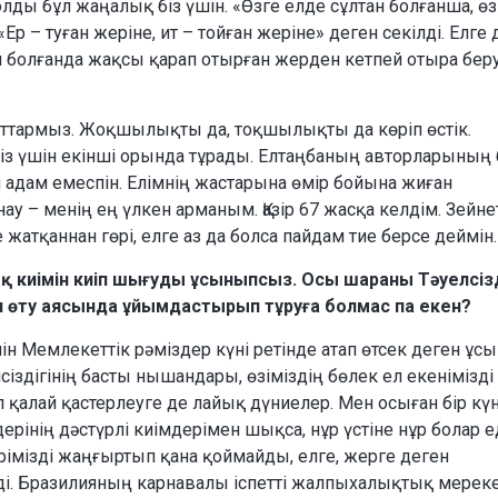
олды бұл жаңалық біз үшін. «Өзге елде сұлтан болғанша, өз
Ер – туған жеріне, ит – тойған жеріне» деген секілді. Елге 
 болғанда жақсы қарап отырған жерден кетпей отыра бер
маттармыз. Жоқшылықты да, тоқшылықты да көріп өстік.
із үшін екінші орында тұрады. Елтаңбаның авторларының б
 адам емеспін. Елімнің жастарына өмір бойына жиған
ау – менің ең үлкен арманым. Қазір 67 жасқа келдім. Зейне
тқаннан гөрі, елге аз да болса пайдам тие берсе деймін.
тық киімін киіп шығуды ұсыныпсыз. Осы шараны Тәуелсіз
ап өту аясында ұйымдастырып тұруға болмас па екен?
н Мемлекеттік рәміздер күні ретінде атап өтсек деген ұс
сіздігінің басты нышандары, өзіміздің бөлек ел екенімізді
л қалай қастерлеуге де лайық дүниелер. Мен осыған бір кү
рінің дәстүрлі киімдерімен шықса, нұр үстіне нұр болар ед
рімізді жаңғыртып қана қоймайды, елге, жерге деген
еді. Бразилияның карнавалы іспетті жалпыхалықтық мереке