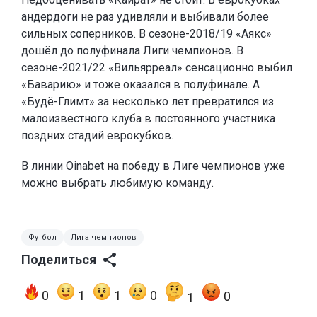
андердоги не раз удивляли и выбивали более
сильных соперников. В сезоне-2018/19 «Аякс»
дошёл до полуфинала Лиги чемпионов. В
сезоне-2021/22 «Вильярреал» сенсационно выбил
«Баварию» и тоже оказался в полуфинале. А
«Будё-Глимт» за несколько лет превратился из
малоизвестного клуба в постоянного участника
поздних стадий еврокубков.
В линии
Oinabet
на победу в Лиге чемпионов уже
можно выбрать любимую команду.
Футбол
Лига чемпионов
Поделиться
0
1
1
0
0
1