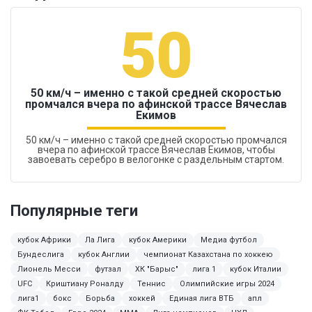
50
50 км/ч – именно с такой средней скоростью
промчался вчера по афинской трассе Вячеслав
Екимов
50 км/ч – именно с такой средней скоростью промчался
вчера по афинской трассе Вячеслав Екимов, чтобы
завоевать серебро в велогонке с раздельным стартом.
Популярные теги
кубок Африки
Ла Лига
кубок Америки
Медиа футбол
Бундеслига
кубок Англии
чемпионат Казахстана по хоккею
Лионель Месси
футзал
ХК "Барыс"
лига 1
кубок Италии
UFC
Криштиану Роналду
Теннис
Олимпийские игры 2024
лига1
бокс
Борьба
хоккей
Единая лига ВТБ
апл