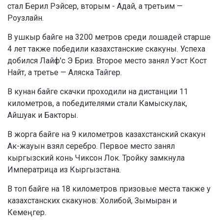
стал Берил Рэйсер, вторым - Адай, а третьим —
Роузлайн.
В ушкыр байге на 3200 метров среди лошадей старше
4 лет также победили казахстанские скакуны. Успеха
добился Лайф'с Э Бриз. Второе место занял Уэст Кост
Найт, а третье — Аляска Тайгер.
В кунан байге скачки проходили на дистанции 11
километров, а победителями стали Камыскулак,
Айшуак и Бакторы.
В жорга байге на 9 километров казахстанский скакун
Ак-жауын взял серебро. Первое место занял
кыргызский конь Чиксон Лок. Тройку замкнула
Императрица из Кыргызстана.
В топ байге на 18 километров призовые места также у
казахстанских скакунов: Холибой, Зымыран и
Кемеңгер.