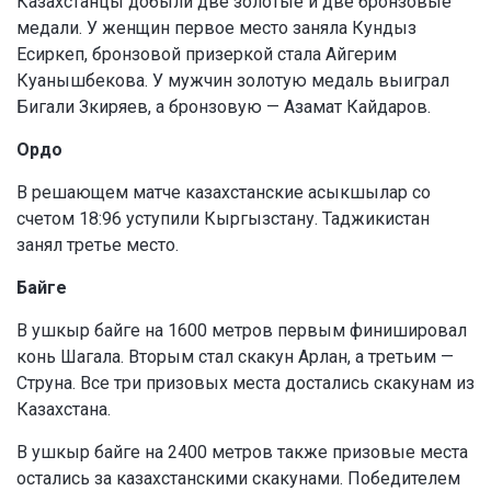
Казахстанцы добыли две золотые и две бронзовые
медали. У женщин первое место заняла Кундыз
Есиркеп, бронзовой призеркой стала Айгерим
Куанышбекова. У мужчин золотую медаль выиграл
Бигали Зкиряев, а бронзовую — Азамат Кайдаров.
Ордо
В решающем матче казахстанские асыкшылар со
счетом 18:96 уступили Кыргызстану. Таджикистан
занял третье место.
Байге
В ушкыр байге на 1600 метров первым финишировал
конь Шагала. Вторым стал скакун Арлан, а третьим —
Струна. Все три призовых места достались скакунам из
Казахстана.
В ушкыр байге на 2400 метров также призовые места
остались за казахстанскими скакунами. Победителем