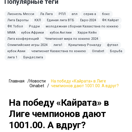
Популярные теги
Лионель Месси
Ла Лига
РПЛ
апл
сериа а
бокс
Лига Европы
КХЛ
Единая лига ВТБ
Евро-2024
ФК Кайрат
ФК Тобол
Родри
молодежная сборная Казахстана по хоккею
MMA
кубок Африки
кубок Англии
Харри Кейн
Лига конференций
Чемпионат мира по хоккею 2024
Олимпийские игры 2024
лига1
Криштиану Роналду
футзал
кубок Азии
чемпионат Казахстана по хоккею
Oinabet
Борьба
лига 1
Бундеслига
Главная
Новости
На победу «Кайрата» в Лиге
Oinabet
чемпионов дают 1001.00. А вдруг?
На победу «Кайрата» в
Лиге чемпионов дают
1001.00. А вдруг?