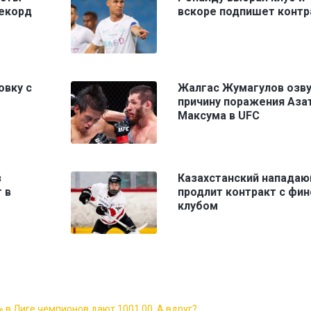
рекорд
вскоре подпишет контр
овку с
Жалгас Жумагулов озву
причину поражения Аза
Максума в UFC
з
Казахстанский напада
 в
продлит контракт с фи
клубом
 в Лиге чемпионов дают 1001.00. А вдруг?