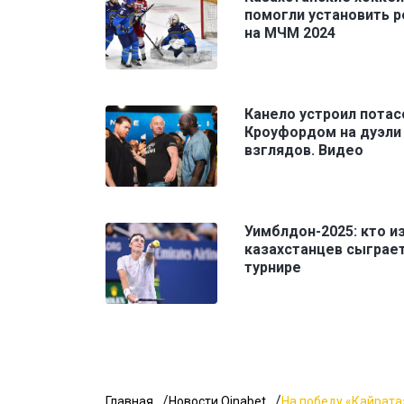
помогли установить 
на МЧМ 2024
Канело устроил потас
Кроуфордом на дуэли
взглядов. Видео
Уимблдон-2025: кто и
казахстанцев сыграет
турнире
Главная
Новости Oinabet
На победу «Кайрата»