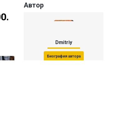
Автор
0.
Dmitriy
Биография автора
Последние статьи автора
31 июля 2026, 15:51
Последствия финала ЧМ-2026:
ФИФА начала расследование против
звезд