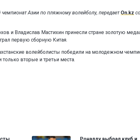
 чемпионат Азии по пляжному волейболу, передает
On.kz
с
хов и Владислав Мастихин принесли стране золотую медал
быграл первую сборную Китая.
азахстанские волейболисты победили на молодежном чемпи
 только вторые и третьи места.
исты
Роналду выбрал клуб и