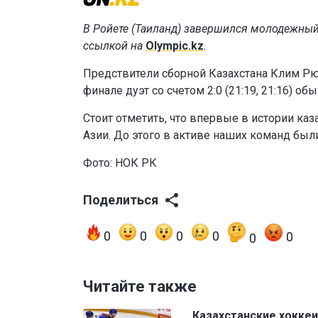
В Ройете (Таиланд) завершился молодежный
ссылкой на
Olympic.kz
.
Предствители сборной Казахстана Клим Рю
финале дуэт со счетом 2:0 (21:19, 21:16) о
Стоит отметить, что впервые в истории к
Азии. До этого в активе наших команд были
Фото: НОК РК
Поделиться
0
0
0
0
0
0
Читайте также
Казахстанские хокке